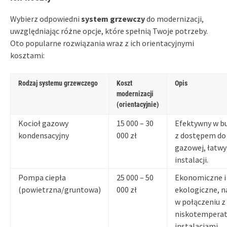
Wybierz odpowiedni
system grzewczy
do modernizacji,
uwzględniając różne opcje, które spełnią Twoje potrzeby.
Oto popularne rozwiązania wraz z ich orientacyjnymi
kosztami:
Rodzaj systemu grzewczego
Koszt
Opis
modernizacji
(orientacyjnie)
Kocioł gazowy
15 000 – 30
Efektywny w b
kondensacyjny
000 zł
z dostępem do 
gazowej, łatwy
instalacji.
Pompa ciepła
25 000 – 50
Ekonomiczne i
(powietrzna/gruntowa)
000 zł
ekologiczne, n
w połączeniu z
niskotempera
instalacjami.