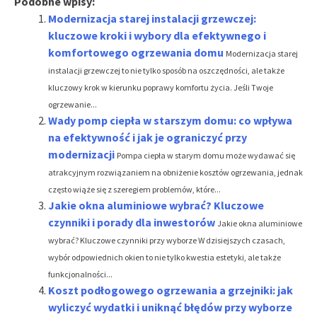
Podobne wpisy:
Modernizacja starej instalacji grzewczej:
kluczowe kroki i wybory dla efektywnego i
komfortowego ogrzewania domu
Modernizacja starej
instalacji grzewczej to nie tylko sposób na oszczędności, ale także
kluczowy krok w kierunku poprawy komfortu życia. Jeśli Twoje
ogrzewanie...
Wady pomp ciepła w starszym domu: co wpływa
na efektywność i jak je ograniczyć przy
modernizacji
Pompa ciepła w starym domu może wydawać się
atrakcyjnym rozwiązaniem na obniżenie kosztów ogrzewania, jednak
często wiąże się z szeregiem problemów, które...
Jakie okna aluminiowe wybrać? Kluczowe
czynniki i porady dla inwestorów
Jakie okna aluminiowe
wybrać? Kluczowe czynniki przy wyborze W dzisiejszych czasach,
wybór odpowiednich okien to nie tylko kwestia estetyki, ale także
funkcjonalności...
Koszt podłogowego ogrzewania a grzejniki: jak
wyliczyć wydatki i uniknąć błędów przy wyborze