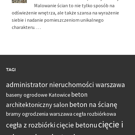
Malowanie ścian to nie tylko sposób na
odświeżenie wnętrza, ale także szansa na wyrażenie
siebie i nadanie pomieszczeniom unikalnego
charakteru. …
TAGI
administrator nieruchomości warszawa
beton
baseny ogrodowe Katowice
beton na ścianę
architektoniczny salon
bramy ogrodzenia warszawa
cegła rozbiórkowa
cięcie i
cegła z rozbiórki
cięcie betonu