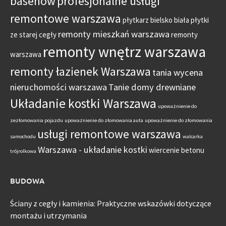
basenów
profesjonalne usługi
remontowe warszawa
płytkarz bielsko biała
płytki
remonty mieszkań warszawa
ze starej cegły
remonty
remonty wnętrz warszawa
warszawa
remonty łazienek Warszawa
tania wycena
nieruchomości warszawa
Tanie domy drewniane
Układanie kostki Warszawa
upoważnienie do
zezłomowania pojazdu
upoważnienie do złomowania auta
upoważnienie do złomowania
usługi remontowe warszawa
samochodu
walcarka
Warszawa - układanie kostki
wiercenie betonu
trójrolkowa
BUDOWA
Ściany z cegły i kamienia: Praktyczne wskazówki dotyczące
montażu i utrzymania