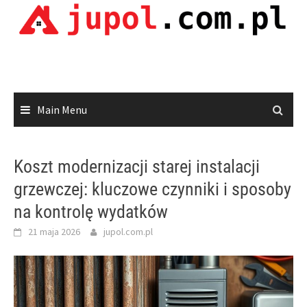
Skip
to
content
Main Menu
Koszt modernizacji starej instalacji
grzewczej: kluczowe czynniki i sposoby
na kontrolę wydatków
21 maja 2026
jupol.com.pl