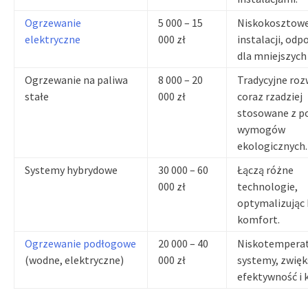
Ogrzewanie
5 000 – 15
Niskokosztow
elektryczne
000 zł
instalacji, odp
dla mniejszyc
Ogrzewanie na paliwa
8 000 – 20
Tradycyjne roz
stałe
000 zł
coraz rzadziej
stosowane z 
wymogów
ekologicznych.
Systemy hybrydowe
30 000 – 60
Łączą różne
000 zł
technologie,
optymalizując 
komfort.
Ogrzewanie podłogowe
20 000 – 40
Niskotempera
(wodne, elektryczne)
000 zł
systemy, zwięk
efektywność i 