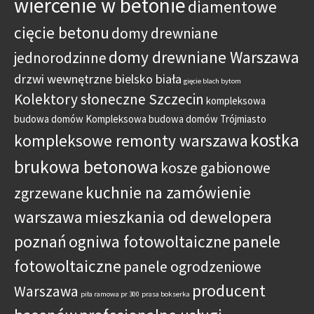
wiercenie w betonie
diamentowe
cięcie betonu
domy drewniane
domy drewniane Warszawa
jednorodzinne
drzwi wewnętrzne bielsko biała
gięcie blach bytom
Kolektory słoneczne Szczecin
kompleksowa
budowa domów
Kompleksowa budowa domów Trójmiasto
kostka
kompleksowe remonty warszawa
brukowa betonowa
kosze gabionowe
kuchnie na zamówienie
zgrzewane
warszawa
mieszkania od dewelopera
poznań
ogniwa fotowoltaiczne
panele
fotowoltaiczne
panele ogrodzeniowe
producent
Warszawa
piła ramowa pr 300
prasa bokserka