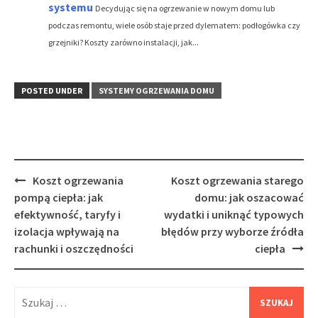
systemu
Decydując się na ogrzewanie w nowym domu lub
podczas remontu, wiele osób staje przed dylematem: podłogówka czy
grzejniki? Koszty zarówno instalacji, jak...
POSTED UNDER
SYSTEMY OGRZEWANIA DOMU
Post
Koszt ogrzewania
Koszt ogrzewania starego
navigation
pompą ciepła: jak
domu: jak oszacować
efektywność, taryfy i
wydatki i uniknąć typowych
izolacja wpływają na
błędów przy wyborze źródła
rachunki i oszczędności
ciepła
Szukaj: