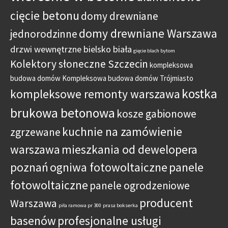
cięcie betonu
domy drewniane
domy drewniane Warszawa
jednorodzinne
drzwi wewnętrzne bielsko biała
gięcie blach bytom
Kolektory słoneczne Szczecin
kompleksowa
budowa domów
Kompleksowa budowa domów Trójmiasto
kostka
kompleksowe remonty warszawa
brukowa betonowa
kosze gabionowe
kuchnie na zamówienie
zgrzewane
warszawa
mieszkania od dewelopera
poznań
ogniwa fotowoltaiczne
panele
fotowoltaiczne
panele ogrodzeniowe
producent
Warszawa
piła ramowa pr 300
prasa bokserka
basenów
profesjonalne usługi