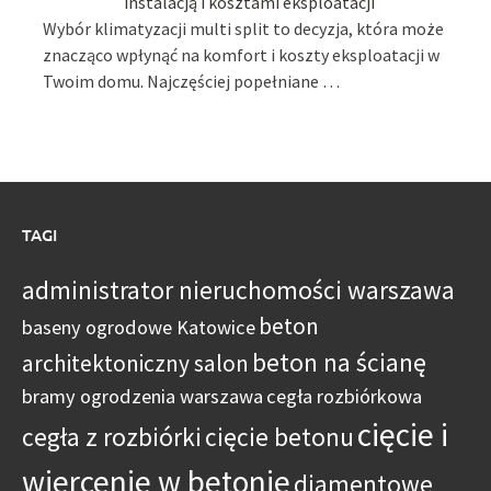
instalacją i kosztami eksploatacji
Wybór klimatyzacji multi split to decyzja, która może
znacząco wpłynąć na komfort i koszty eksploatacji w
Twoim domu. Najczęściej popełniane …
TAGI
administrator nieruchomości warszawa
beton
baseny ogrodowe Katowice
beton na ścianę
architektoniczny salon
bramy ogrodzenia warszawa
cegła rozbiórkowa
cięcie i
cegła z rozbiórki
cięcie betonu
wiercenie w betonie
diamentowe