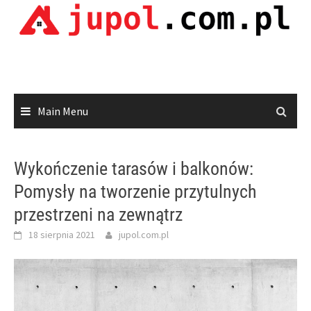
Skip
to
content
Main Menu
Wykończenie tarasów i balkonów:
Pomysły na tworzenie przytulnych
przestrzeni na zewnątrz
18 sierpnia 2021
jupol.com.pl