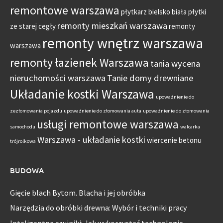
remontowe warszawa
płytkarz bielsko biała
płytki
remonty mieszkań warszawa
ze starej cegły
remonty
remonty wnętrz warszawa
warszawa
remonty łazienek Warszawa
tania wycena
nieruchomości warszawa
Tanie domy drewniane
Układanie kostki Warszawa
upoważnienie do
zezłomowania pojazdu
upoważnienie do złomowania auta
upoważnienie do złomowania
usługi remontowe warszawa
samochodu
walcarka
Warszawa - układanie kostki
wiercenie betonu
trójrolkowa
BUDOWA
Gięcie blach Bytom. Blacha i jej obróbka
Narzędzia do obróbki drewna: Wybór i techniki pracy
Inteligentne czujniki: Jak wykorzystać technologię