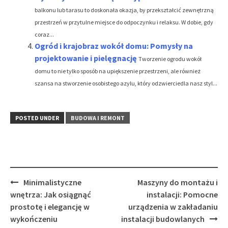
balkonu lub tarasu to doskonała okazja, by przekształcić zewnętrzną
przestrzeń w przytulne miejsce do odpoczynku i relaksu. W dobie, gdy
coraz...
Ogród i krajobraz wokół domu: Pomysły na
projektowanie i pielęgnację
Tworzenie ogrodu wokół
domu to nie tylko sposób na upiększenie przestrzeni, ale również
szansa na stworzenie osobistego azylu, który odzwierciedla nasz styl...
POSTED UNDER
BUDOWA I REMONT
Post
Minimalistyczne
Maszyny do montażu i
navigation
wnętrza: Jak osiągnąć
instalacji: Pomocne
prostotę i elegancję w
urządzenia w zakładaniu
wykończeniu
instalacji budowlanych