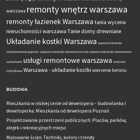
remonty wnętrz warszawa
warszawa
remonty łazienek Warszawa
tania wycena
nieruchomości warszawa
Tanie domy drewniane
Układanie kostki Warszawa
upoważnienie do
zezłomowania pojazdu
upoważnienie do złomowania auta
upoważnienie do złomowania
usługi remontowe warszawa
samochodu
walcarka
Warszawa - układanie kostki
wiercenie betonu
trójrolkowa
BUDOWA
Mieszkania w niskiej cenie od dewelopera – budowlanka i
deweloperka. Mieszkania od dewelopera Poznań
Projektowanie przestrzeni publicznych: Placów, parków,
alejek i rekreacyjnych miejsc
Malowanie ścian: Techniki, kolory i trendy