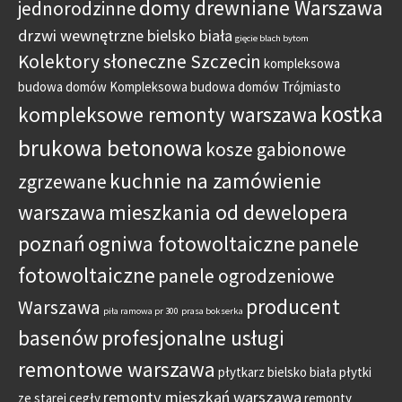
domy drewniane Warszawa
jednorodzinne
drzwi wewnętrzne bielsko biała
gięcie blach bytom
Kolektory słoneczne Szczecin
kompleksowa
budowa domów
Kompleksowa budowa domów Trójmiasto
kostka
kompleksowe remonty warszawa
brukowa betonowa
kosze gabionowe
kuchnie na zamówienie
zgrzewane
warszawa
mieszkania od dewelopera
poznań
ogniwa fotowoltaiczne
panele
fotowoltaiczne
panele ogrodzeniowe
producent
Warszawa
piła ramowa pr 300
prasa bokserka
basenów
profesjonalne usługi
remontowe warszawa
płytkarz bielsko biała
płytki
remonty mieszkań warszawa
ze starej cegły
remonty