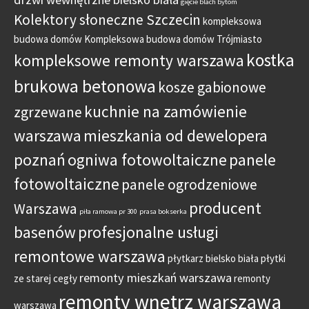
gięcie blach bytom
Kolektory słoneczne Szczecin
kompleksowa
budowa domów
Kompleksowa budowa domów Trójmiasto
kostka
kompleksowe remonty warszawa
brukowa betonowa
kosze gabionowe
kuchnie na zamówienie
zgrzewane
warszawa
mieszkania od dewelopera
poznań
ogniwa fotowoltaiczne
panele
fotowoltaiczne
panele ogrodzeniowe
producent
Warszawa
piła ramowa pr 300
prasa bokserka
basenów
profesjonalne usługi
remontowe warszawa
płytkarz bielsko biała
płytki
remonty mieszkań warszawa
ze starej cegły
remonty
remonty wnętrz warszawa
warszawa