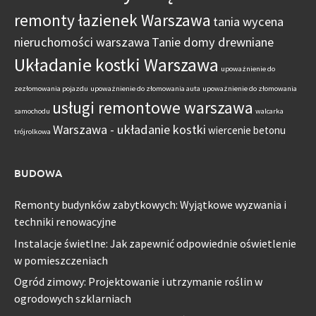
remonty łazienek Warszawa
tania wycena
nieruchomości warszawa
Tanie domy drewniane
Układanie kostki Warszawa
upoważnienie do
zezłomowania pojazdu
upoważnienie do złomowania auta
upoważnienie do złomowania
usługi remontowe warszawa
samochodu
walcarka
Warszawa - układanie kostki
wiercenie betonu
trójrolkowa
BUDOWA
Remonty budynków zabytkowych: Wyjątkowe wyzwania i
techniki renowacyjne
Instalacje świetlne: Jak zapewnić odpowiednie oświetlenie
w pomieszczeniach
Ogród zimowy: Projektowanie i utrzymanie roślin w
ogrodowych szklarniach