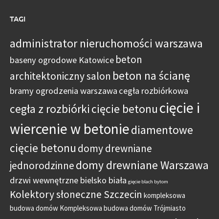
TAGI
administrator nieruchomości warszawa
beton
baseny ogrodowe Katowice
beton na ścianę
architektoniczny salon
bramy ogrodzenia warszawa
cegła rozbiórkowa
cięcie i
cegła z rozbiórki
cięcie betonu
wiercenie w betonie
diamentowe
cięcie betonu
domy drewniane
domy drewniane Warszawa
jednorodzinne
drzwi wewnętrzne bielsko biała
gięcie blach bytom
Kolektory słoneczne Szczecin
kompleksowa
budowa domów
Kompleksowa budowa domów Trójmiasto