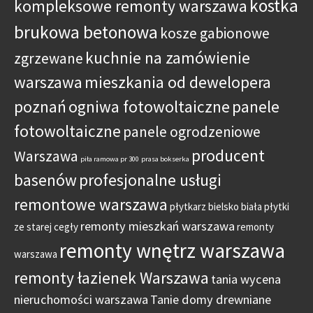
kostka
kompleksowe remonty warszawa
brukowa betonowa
kosze gabionowe
kuchnie na zamówienie
zgrzewane
warszawa
mieszkania od dewelopera
poznań
ogniwa fotowoltaiczne
panele
fotowoltaiczne
panele ogrodzeniowe
producent
Warszawa
piła ramowa pr 300
prasa bokserka
basenów
profesjonalne usługi
remontowe warszawa
płytkarz bielsko biała
płytki
remonty mieszkań warszawa
ze starej cegły
remonty
remonty wnętrz warszawa
warszawa
remonty łazienek Warszawa
tania wycena
nieruchomości warszawa
Tanie domy drewniane