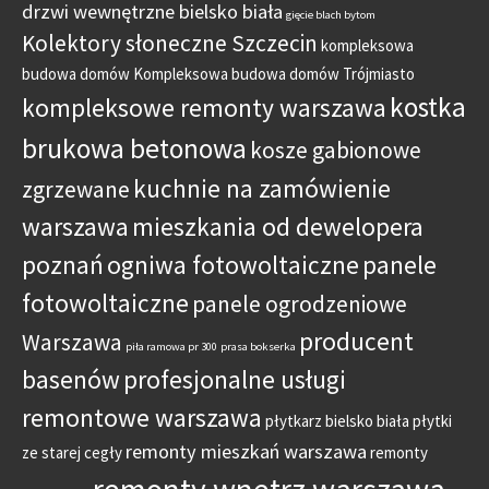
drzwi wewnętrzne bielsko biała
gięcie blach bytom
Kolektory słoneczne Szczecin
kompleksowa
budowa domów
Kompleksowa budowa domów Trójmiasto
kostka
kompleksowe remonty warszawa
brukowa betonowa
kosze gabionowe
kuchnie na zamówienie
zgrzewane
warszawa
mieszkania od dewelopera
poznań
ogniwa fotowoltaiczne
panele
fotowoltaiczne
panele ogrodzeniowe
producent
Warszawa
piła ramowa pr 300
prasa bokserka
basenów
profesjonalne usługi
remontowe warszawa
płytkarz bielsko biała
płytki
remonty mieszkań warszawa
ze starej cegły
remonty