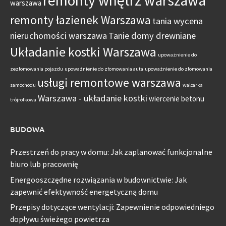
remonty wnętrz warszawa
warszawa
remonty łazienek Warszawa
tania wycena
nieruchomości warszawa
Tanie domy drewniane
Układanie kostki Warszawa
upoważnienie do
zezłomowania pojazdu
upoważnienie do złomowania auta
upoważnienie do złomowania
usługi remontowe warszawa
samochodu
walcarka
Warszawa - układanie kostki
wiercenie betonu
trójrolkowa
BUDOWA
Przestrzeń do pracy w domu: Jak zaplanować funkcjonalne
biuro lub pracownię
Energooszczędne rozwiązania w budownictwie: Jak
zapewnić efektywność energetyczną domu
Przepisy dotyczące wentylacji: Zapewnienie odpowiedniego
dopływu świeżego powietrza