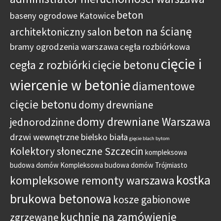
beton
baseny ogrodowe Katowice
beton na ścianę
architektoniczny salon
bramy ogrodzenia warszawa
cegła rozbiórkowa
cięcie i
cegła z rozbiórki
cięcie betonu
wiercenie w betonie
diamentowe
cięcie betonu
domy drewniane
domy drewniane Warszawa
jednorodzinne
drzwi wewnętrzne bielsko biała
gięcie blach bytom
Kolektory słoneczne Szczecin
kompleksowa
budowa domów
Kompleksowa budowa domów Trójmiasto
kostka
kompleksowe remonty warszawa
brukowa betonowa
kosze gabionowe
kuchnie na zamówienie
zgrzewane