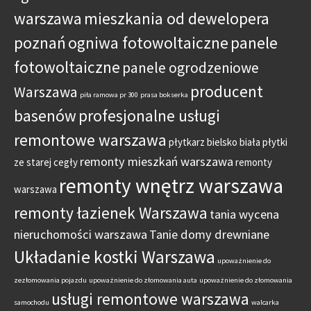
warszawa
mieszkania od dewelopera
poznań
ogniwa fotowoltaiczne
panele
fotowoltaiczne
panele ogrodzeniowe
producent
Warszawa
piła ramowa pr 300
prasa bokserka
basenów
profesjonalne usługi
remontowe warszawa
płytkarz bielsko biała
płytki
remonty mieszkań warszawa
ze starej cegły
remonty
remonty wnętrz warszawa
warszawa
remonty łazienek Warszawa
tania wycena
nieruchomości warszawa
Tanie domy drewniane
Układanie kostki Warszawa
upoważnienie do
zezłomowania pojazdu
upoważnienie do złomowania auta
upoważnienie do złomowania
usługi remontowe warszawa
samochodu
walcarka