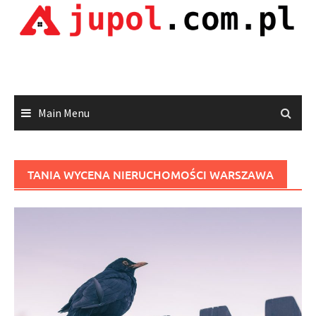
Skip
to
content
Main Menu
TANIA WYCENA NIERUCHOMOŚCI WARSZAWA