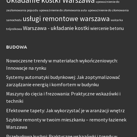
upoważnienie do
zezłomowania pojazdu
upoważnienie do złomowania auta
upoważnienie do złomowania
usługi remontowe warszawa
samochodu
walcarka
Warszawa - układanie kostki
wiercenie betonu
trójrolkowa
BUDOWA
Nowoczesne trendy w materiałach wykończeniowych:
Innowacje na rynku
Systemy automatyki budynkowej: Jak zoptymalizować
zarządzanie energią i komfortem w budynku
Maszyny do cięcia i frezowania: Praktyczne wskazówki i
techniki
Efektowne tapety: Jak wykorzystać je w aranżacji wnętrz
Szybkie remonty w twoim mieszkaniu – remonty łazienek
Warszawa
Przebudowa kuchni: Praktyczne wskazówki i trendy w