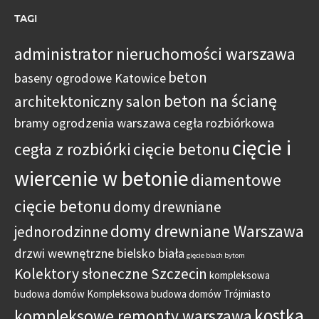
TAGI
administrator nieruchomości warszawa
beton
baseny ogrodowe Katowice
beton na ścianę
architektoniczny salon
bramy ogrodzenia warszawa
cegła rozbiórkowa
cięcie i
cegła z rozbiórki
cięcie betonu
wiercenie w betonie
diamentowe
cięcie betonu
domy drewniane
domy drewniane Warszawa
jednorodzinne
drzwi wewnętrzne bielsko biała
gięcie blach bytom
Kolektory słoneczne Szczecin
kompleksowa
budowa domów
Kompleksowa budowa domów Trójmiasto
kostka
kompleksowe remonty warszawa