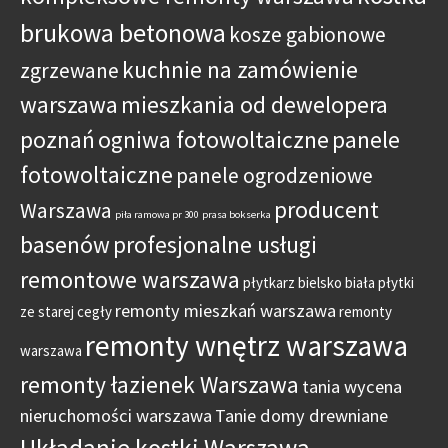
brukowa betonowa
kosze gabionowe
kuchnie na zamówienie
zgrzewane
warszawa
mieszkania od dewelopera
poznań
ogniwa fotowoltaiczne
panele
fotowoltaiczne
panele ogrodzeniowe
producent
Warszawa
piła ramowa pr 300
prasa bokserka
basenów
profesjonalne usługi
remontowe warszawa
płytkarz bielsko biała
płytki
remonty mieszkań warszawa
ze starej cegły
remonty
remonty wnętrz warszawa
warszawa
remonty łazienek Warszawa
tania wycena
nieruchomości warszawa
Tanie domy drewniane
Układanie kostki Warszawa