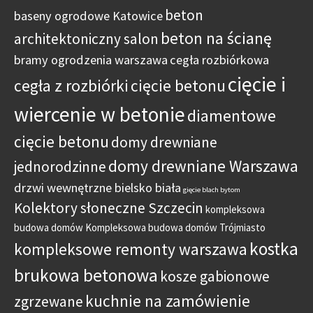
beton
baseny ogrodowe Katowice
beton na ścianę
architektoniczny salon
bramy ogrodzenia warszawa
cegła rozbiórkowa
cięcie i
cegła z rozbiórki
cięcie betonu
wiercenie w betonie
diamentowe
cięcie betonu
domy drewniane
domy drewniane Warszawa
jednorodzinne
drzwi wewnętrzne bielsko biała
gięcie blach bytom
Kolektory słoneczne Szczecin
kompleksowa
budowa domów
Kompleksowa budowa domów Trójmiasto
kostka
kompleksowe remonty warszawa
brukowa betonowa
kosze gabionowe
kuchnie na zamówienie
zgrzewane