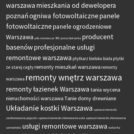
warszawa
mieszkania od dewelopera
poznań
ogniwa fotowoltaiczne
panele
fotowoltaiczne
panele ogrodzeniowe
producent
Warszawa
piła ramowa pr 300
prasa bokserka
basenów
profesjonalne usługi
remontowe warszawa
płytkarz bielsko biała
płytki
remonty mieszkań warszawa
ze starej cegły
remonty
remonty wnętrz warszawa
warszawa
remonty łazienek Warszawa
tania wycena
nieruchomości warszawa
Tanie domy drewniane
Układanie kostki Warszawa
upoważnienie do
zezłomowania pojazdu
upoważnienie do złomowania auta
upoważnienie do złomowania
usługi remontowe warszawa
samochodu
walcarka