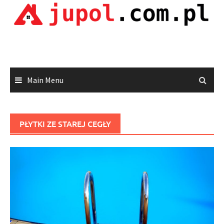
Skip
to
content
Main Menu
PŁYTKI ZE STAREJ CEGŁY