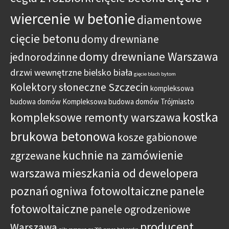
wiercenie w betonie
diamentowe
cięcie betonu
domy drewniane
domy drewniane Warszawa
jednorodzinne
drzwi wewnętrzne bielsko biała
gięcie blach bytom
Kolektory słoneczne Szczecin
kompleksowa
budowa domów
Kompleksowa budowa domów Trójmiasto
kostka
kompleksowe remonty warszawa
brukowa betonowa
kosze gabionowe
kuchnie na zamówienie
zgrzewane
warszawa
mieszkania od dewelopera
poznań
ogniwa fotowoltaiczne
panele
fotowoltaiczne
panele ogrodzeniowe
producent
Warszawa