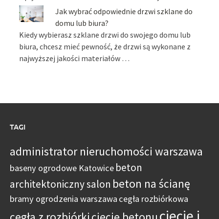
Jak wybrać odpowiednie drzwi szklane do
domu lub biura?
Kiedy wybierasz szklane drzwi do swojego domu lub
biura, chcesz mieć pewność, że drzwi są wykonane z
najwyższej jakości materiałów …
TAGI
administrator nieruchomości warszawa
beton
baseny ogrodowe Katowice
beton na ścianę
architektoniczny salon
bramy ogrodzenia warszawa
cegła rozbiórkowa
cięcie i
cegła z rozbiórki
cięcie betonu