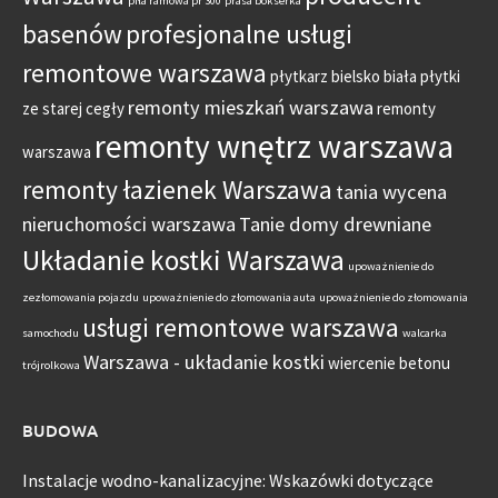
piła ramowa pr 300
prasa bokserka
basenów
profesjonalne usługi
remontowe warszawa
płytkarz bielsko biała
płytki
remonty mieszkań warszawa
ze starej cegły
remonty
remonty wnętrz warszawa
warszawa
remonty łazienek Warszawa
tania wycena
nieruchomości warszawa
Tanie domy drewniane
Układanie kostki Warszawa
upoważnienie do
zezłomowania pojazdu
upoważnienie do złomowania auta
upoważnienie do złomowania
usługi remontowe warszawa
samochodu
walcarka
Warszawa - układanie kostki
wiercenie betonu
trójrolkowa
BUDOWA
Instalacje wodno-kanalizacyjne: Wskazówki dotyczące