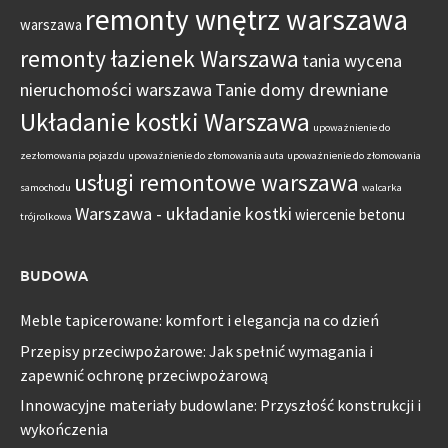
remonty wnętrz warszawa
warszawa
remonty łazienek Warszawa
tania wycena
nieruchomości warszawa
Tanie domy drewniane
Układanie kostki Warszawa
upoważnienie do
zezłomowania pojazdu
upoważnienie do złomowania auta
upoważnienie do złomowania
usługi remontowe warszawa
samochodu
walcarka
Warszawa - układanie kostki
wiercenie betonu
trójrolkowa
BUDOWA
Meble tapicerowane: komfort i elegancja na co dzień
Przepisy przeciwpożarowe: Jak spełnić wymagania i
zapewnić ochronę przeciwpożarową
Innowacyjne materiały budowlane: Przyszłość konstrukcji i
wykończenia