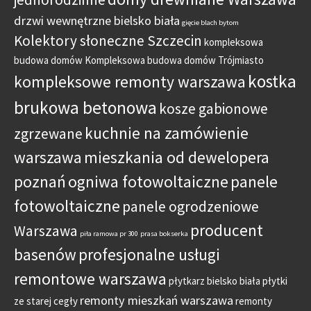
drzwi wewnętrzne bielsko biała
gięcie blach bytom
Kolektory słoneczne Szczecin
kompleksowa
budowa domów
Kompleksowa budowa domów Trójmiasto
kostka
kompleksowe remonty warszawa
brukowa betonowa
kosze gabionowe
kuchnie na zamówienie
zgrzewane
warszawa
mieszkania od dewelopera
poznań
ogniwa fotowoltaiczne
panele
fotowoltaiczne
panele ogrodzeniowe
producent
Warszawa
piła ramowa pr 300
prasa bokserka
basenów
profesjonalne usługi
remontowe warszawa
płytkarz bielsko biała
płytki
remonty mieszkań warszawa
ze starej cegły
remonty