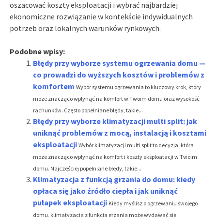
oszacować koszty eksploatacji i wybrać najbardziej
ekonomiczne rozwiązanie w kontekście indywidualnych
potrzeb oraz lokalnych warunków rynkowych.
Podobne wpisy:
Błędy przy wyborze systemu ogrzewania domu —
co prowadzi do wyższych kosztów i problemów z
komfortem
Wybór systemu ogrzewania to kluczowy krok, który
może znacząco wpłynąć na komfort w Twoim domu oraz wysokość
rachunków. Często popełniane błędy, takie...
Błędy przy wyborze klimatyzacji multi split: jak
uniknąć problemów z mocą, instalacją i kosztami
eksploatacji
Wybór klimatyzacji multi split to decyzja, która
może znacząco wpłynąć na komfort i koszty eksploatacji w Twoim
domu. Najczęściej popełniane błędy, takie...
Klimatyzacja z funkcją grzania do domu: kiedy
opłaca się jako źródło ciepła i jak uniknąć
pułapek eksploatacji
Kiedy myślisz o ogrzewaniu swojego
domu, klimatyzacja z funkcją grzania może wydawać się