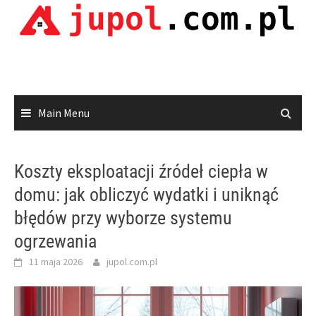
Skip
to
content
Main Menu
Koszty eksploatacji źródeł ciepła w
domu: jak obliczyć wydatki i uniknąć
błędów przy wyborze systemu
ogrzewania
11 maja 2026
jupol.com.pl