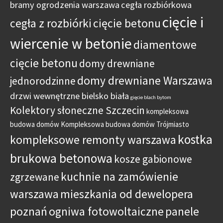
bramy ogrodzenia warszawa
cegła rozbiórkowa
cięcie i
cegła z rozbiórki
cięcie betonu
wiercenie w betonie
diamentowe
cięcie betonu
domy drewniane
domy drewniane Warszawa
jednorodzinne
drzwi wewnętrzne bielsko biała
gięcie blach bytom
Kolektory słoneczne Szczecin
kompleksowa
budowa domów
Kompleksowa budowa domów Trójmiasto
kostka
kompleksowe remonty warszawa
brukowa betonowa
kosze gabionowe
kuchnie na zamówienie
zgrzewane
warszawa
mieszkania od dewelopera
poznań
ogniwa fotowoltaiczne
panele