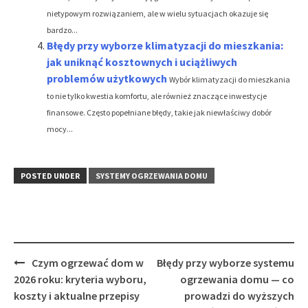
nietypowym rozwiązaniem, ale w wielu sytuacjach okazuje się
bardzo...
Błędy przy wyborze klimatyzacji do mieszkania:
jak uniknąć kosztownych i uciążliwych
problemów użytkowych
Wybór klimatyzacji do mieszkania
to nie tylko kwestia komfortu, ale również znaczące inwestycje
finansowe. Często popełniane błędy, takie jak niewłaściwy dobór
mocy...
POSTED UNDER
SYSTEMY OGRZEWANIA DOMU
Post
Czym ogrzewać dom w
Błędy przy wyborze systemu
navigation
2026 roku: kryteria wyboru,
ogrzewania domu — co
koszty i aktualne przepisy
prowadzi do wyższych