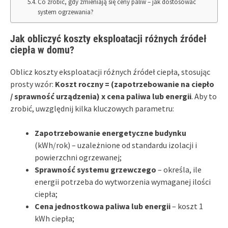
Co zrobić, gdy zmieniają się ceny paliw – jak dostosować
system ogrzewania?
Jak obliczyć koszty eksploatacji różnych źródeł
ciepła w domu?
Oblicz koszty eksploatacji różnych źródeł ciepła, stosując
prosty wzór:
Koszt roczny = (zapotrzebowanie na ciepło
/ sprawność urządzenia) x cena paliwa lub energii
. Aby to
zrobić, uwzględnij kilka kluczowych parametru:
Zapotrzebowanie energetyczne budynku
(kWh/rok) – uzależnione od standardu izolacji i
powierzchni ogrzewanej;
Sprawność systemu grzewczego
– określa, ile
energii potrzeba do wytworzenia wymaganej ilości
ciepła;
Cena jednostkowa paliwa lub energii
– koszt 1
kWh ciepła;