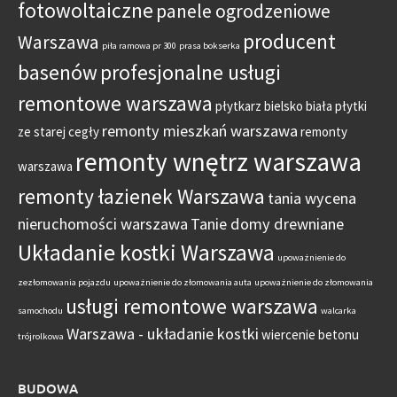
fotowoltaiczne
panele ogrodzeniowe
producent
Warszawa
piła ramowa pr 300
prasa bokserka
basenów
profesjonalne usługi
remontowe warszawa
płytkarz bielsko biała
płytki
remonty mieszkań warszawa
ze starej cegły
remonty
remonty wnętrz warszawa
warszawa
remonty łazienek Warszawa
tania wycena
nieruchomości warszawa
Tanie domy drewniane
Układanie kostki Warszawa
upoważnienie do
zezłomowania pojazdu
upoważnienie do złomowania auta
upoważnienie do złomowania
usługi remontowe warszawa
samochodu
walcarka
Warszawa - układanie kostki
wiercenie betonu
trójrolkowa
BUDOWA