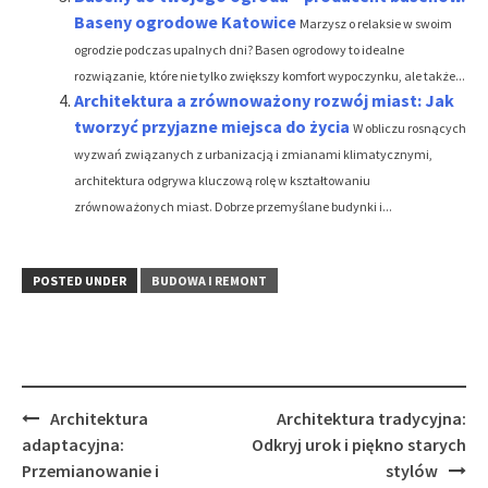
Baseny ogrodowe Katowice
Marzysz o relaksie w swoim
ogrodzie podczas upalnych dni? Basen ogrodowy to idealne
rozwiązanie, które nie tylko zwiększy komfort wypoczynku, ale także...
Architektura a zrównoważony rozwój miast: Jak
tworzyć przyjazne miejsca do życia
W obliczu rosnących
wyzwań związanych z urbanizacją i zmianami klimatycznymi,
architektura odgrywa kluczową rolę w kształtowaniu
zrównoważonych miast. Dobrze przemyślane budynki i...
POSTED UNDER
BUDOWA I REMONT
Post
Architektura
Architektura tradycyjna:
navigation
adaptacyjna:
Odkryj urok i piękno starych
Przemianowanie i
stylów