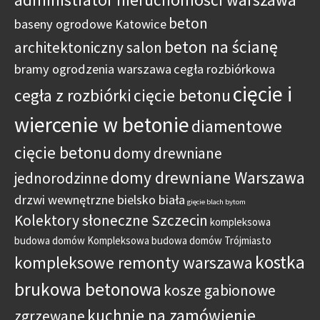
beton
baseny ogrodowe Katowice
beton na ścianę
architektoniczny salon
bramy ogrodzenia warszawa
cegła rozbiórkowa
cięcie i
cegła z rozbiórki
cięcie betonu
wiercenie w betonie
diamentowe
cięcie betonu
domy drewniane
domy drewniane Warszawa
jednorodzinne
drzwi wewnętrzne bielsko biała
gięcie blach bytom
Kolektory słoneczne Szczecin
kompleksowa
budowa domów
Kompleksowa budowa domów Trójmiasto
kostka
kompleksowe remonty warszawa
brukowa betonowa
kosze gabionowe
kuchnie na zamówienie
zgrzewane