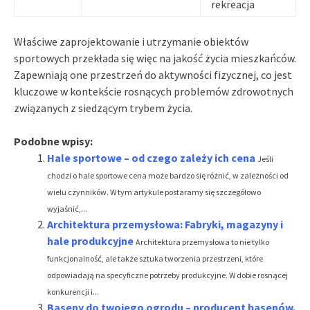
rekreacja
Właściwe zaprojektowanie i utrzymanie obiektów
sportowych przekłada się więc na jakość życia mieszkańców.
Zapewniają one przestrzeń do aktywności fizycznej, co jest
kluczowe w kontekście rosnących problemów zdrowotnych
związanych z siedzącym trybem życia.
Podobne wpisy:
Hale sportowe – od czego zależy ich cena
Jeśli
chodzi o hale sportowe cena może bardzo się różnić, w zależności od
wielu czynników. W tym artykule postaramy się szczegółowo
wyjaśnić,...
Architektura przemysłowa: Fabryki, magazyny i
hale produkcyjne
Architektura przemysłowa to nie tylko
funkcjonalność, ale także sztuka tworzenia przestrzeni, które
odpowiadają na specyficzne potrzeby produkcyjne. W dobie rosnącej
konkurencji i...
Baseny do twojego ogrodu – producent basenów.