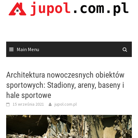
Skip
to
content
Main Menu
Architektura nowoczesnych obiektów
sportowych: Stadiony, areny, baseny i
hale sportowe
15 września 2021
jupol.com.pl