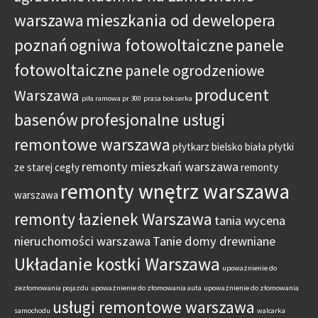
warszawa
mieszkania od dewelopera
poznań
ogniwa fotowoltaiczne
panele
fotowoltaiczne
panele ogrodzeniowe
producent
Warszawa
piła ramowa pr 300
prasa bokserka
basenów
profesjonalne usługi
remontowe warszawa
płytkarz bielsko biała
płytki
remonty mieszkań warszawa
ze starej cegły
remonty
remonty wnętrz warszawa
warszawa
remonty łazienek Warszawa
tania wycena
nieruchomości warszawa
Tanie domy drewniane
Układanie kostki Warszawa
upoważnienie do
zezłomowania pojazdu
upoważnienie do złomowania auta
upoważnienie do złomowania
usługi remontowe warszawa
samochodu
walcarka