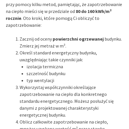
przy pomocy kilku metod, pamiętając, że zapotrzebowanie
na ciepło mieści się w przedziale od
80 do 160 kWh/m²
rocznie
. Oto kroki, które pomogą Ci obliczyć to
zapotrzebowanie:
Zacznij od oceny
powierzchni ogrzewanej
budynku.
Zmierz jej metraż w m².
Określ standard energetyczny budynku,
uwzględniając takie czynniki jak:
izolacja termiczna
szczelność budynku
typ wentylacji
Wykorzystaj współczynniki określające
zapotrzebowanie na ciepło dla konkretnego
standardu energetycznego. Możesz posłużyć się
danymi z projektowanej charakterystyki
energetycznej budynku.
Oblicz całkowite zapotrzebowanie na ciepło,
mnożąc uzyskaną wartość m² przez stawkę