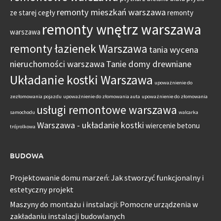
remonty mieszkań warszawa
ze starej cegły
remonty
remonty wnętrz warszawa
warszawa
remonty łazienek Warszawa
tania wycena
nieruchomości warszawa
Tanie domy drewniane
Układanie kostki Warszawa
upoważnienie do
zezłomowania pojazdu
upoważnienie do złomowania auta
upoważnienie do złomowania
usługi remontowe warszawa
samochodu
walcarka
Warszawa - układanie kostki
wiercenie betonu
trójrolkowa
BUDOWA
Projektowanie domu marzeń: Jak stworzyć funkcjonalny i
estetyczny projekt
Maszyny do montażu i instalacji: Pomocne urządzenia w
zakładaniu instalacji budowlanych