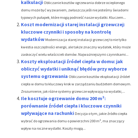
kalkulacji
Obliczanie kosztów ogrzewania dobrze ocieplonego
domu może być wyzwaniem, zwłaszcza jeśli nie jesteśmy świadomi
typowych pułapek, które mogą podnieść nasze wydatki. Kluczem...
Koszt modernizacji starej instalacji grzewczej:
kluczowe czynniki i sposoby na kontrolę
wydatków
Modernizacja starej instalacji grzewczej to nie tylko
kwestia oszczędności energii, ale także znaczny wydatek, który może
zaskoczyć wielu właścicieli domów. Najważniejszymi czynnikami...
Koszty eksploatacji źródeł ciepła w domu: jak
obliczyć wydatki i uniknąć błędów przy wyborze
systemu ogrzewania
Obliczanie kosztów eksploatacji źródeł
ciepła w domu to kluczowy krok w zarządzaniu budżetem domowym.
Zrozumienie, jak różne systemy grzewcze wpływają na wydatki,...
Ile kosztuje ogrzewanie domu 200 m²:
porównanie źródeł ciepła i kluczowe czynniki
wpływające na rachunki
Decyzja o tym, jakie źródło ciepła
wybrać do ogrzewania domu o powierzchni 200 m², ma znaczący
wpływ na roczne wydatki. Koszty mogą...