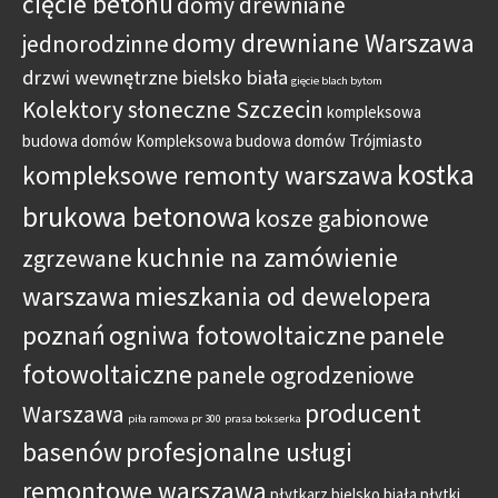
cięcie betonu
domy drewniane
domy drewniane Warszawa
jednorodzinne
drzwi wewnętrzne bielsko biała
gięcie blach bytom
Kolektory słoneczne Szczecin
kompleksowa
budowa domów
Kompleksowa budowa domów Trójmiasto
kostka
kompleksowe remonty warszawa
brukowa betonowa
kosze gabionowe
kuchnie na zamówienie
zgrzewane
warszawa
mieszkania od dewelopera
poznań
ogniwa fotowoltaiczne
panele
fotowoltaiczne
panele ogrodzeniowe
producent
Warszawa
piła ramowa pr 300
prasa bokserka
basenów
profesjonalne usługi
remontowe warszawa
płytkarz bielsko biała
płytki