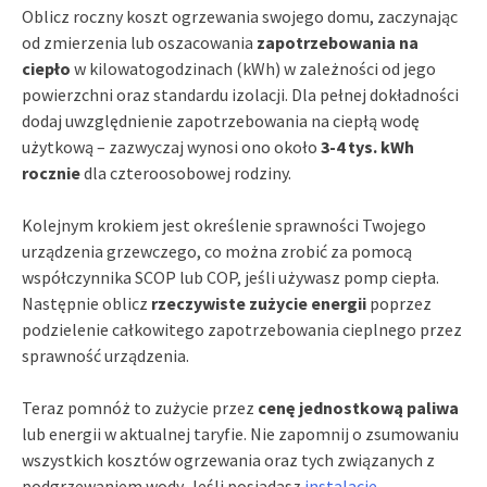
Oblicz roczny koszt ogrzewania swojego domu, zaczynając
od zmierzenia lub oszacowania
zapotrzebowania na
ciepło
w kilowatogodzinach (kWh) w zależności od jego
powierzchni oraz standardu izolacji. Dla pełnej dokładności
dodaj uwzględnienie zapotrzebowania na ciepłą wodę
użytkową – zazwyczaj wynosi ono około
3-4 tys. kWh
rocznie
dla czteroosobowej rodziny.
Kolejnym krokiem jest określenie sprawności Twojego
urządzenia grzewczego, co można zrobić za pomocą
współczynnika SCOP lub COP, jeśli używasz pomp ciepła.
Następnie oblicz
rzeczywiste zużycie energii
poprzez
podzielenie całkowitego zapotrzebowania cieplnego przez
sprawność urządzenia.
Teraz pomnóż to zużycie przez
cenę jednostkową paliwa
lub energii w aktualnej taryfie. Nie zapomnij o zsumowaniu
wszystkich kosztów ogrzewania oraz tych związanych z
podgrzewaniem wody. Jeśli posiadasz
instalację