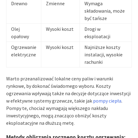
Drewno
Zmienne
Wymaga
składowania, może
być tańsze
Olej
Wysoki koszt
Drogi w
opałowy
eksploatacji
Ogrzewanie
Wysoki koszt
Najniższe koszty
elektryczne
instalacji, wysokie
rachunki
Warto przeanalizować lokalne ceny paliw i warunki
rynkowe, by dokonać świadomego wyboru. Koszty
ogrzewania wpływają także na decyzje dotyczące inwestycji
w efektywne systemy grzewcze, takie jak
pompy ciepła
.
Pompy te, chociaż wymagają większego nakładu
inwestycyjnego, mogą znacząco obniżyć koszty
eksploatacyjne na dłuższą metę.
Metody obliczania rocznego kosztu ogrzewania: