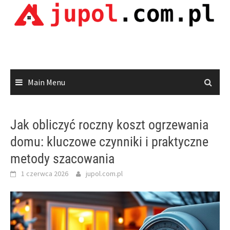
Skip
to
content
Main Menu
Jak obliczyć roczny koszt ogrzewania
domu: kluczowe czynniki i praktyczne
metody szacowania
1 czerwca 2026
jupol.com.pl