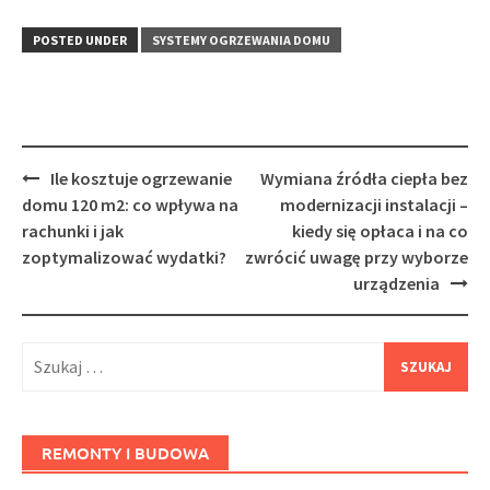
POSTED UNDER
SYSTEMY OGRZEWANIA DOMU
Post
Ile kosztuje ogrzewanie
Wymiana źródła ciepła bez
navigation
domu 120 m2: co wpływa na
modernizacji instalacji –
rachunki i jak
kiedy się opłaca i na co
zoptymalizować wydatki?
zwrócić uwagę przy wyborze
urządzenia
Szukaj:
REMONTY I BUDOWA