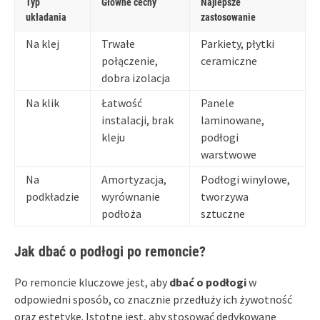
Typ
Główne cechy
Najlepsze
układania
zastosowanie
Na klej
Trwałe
Parkiety, płytki
połączenie,
ceramiczne
dobra izolacja
Na klik
Łatwość
Panele
instalacji, brak
laminowane,
kleju
podłogi
warstwowe
Na
Amortyzacja,
Podłogi winylowe,
podkładzie
wyrównanie
tworzywa
podłoża
sztuczne
Jak dbać o podłogi po remoncie?
Po remoncie kluczowe jest, aby
dbać o podłogi
w
odpowiedni sposób, co znacznie przedłuży ich żywotność
oraz estetykę. Istotne jest, aby stosować dedykowane