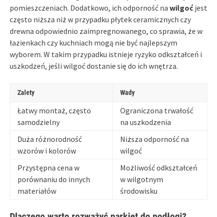
pomieszczeniach. Dodatkowo, ich odporność na
wilgoć
jest
często niższa niż w przypadku płytek ceramicznych czy
drewna odpowiednio zaimpregnowanego, co sprawia, że w
łazienkach czy kuchniach mogą nie być najlepszym
wyborem. W takim przypadku istnieje ryzyko odkształceń i
uszkodzeń, jeśli wilgoć dostanie się do ich wnętrza.
Zalety
Wady
Łatwy montaż, często
Ograniczona trwałość
samodzielny
na uszkodzenia
Duża różnorodność
Niższa odporność na
wzorów i kolorów
wilgoć
Przystępna cena w
Możliwość odkształceń
porównaniu do innych
w wilgotnym
materiałów
środowisku
Dlaczego warto rozważyć parkiet do podłogi?