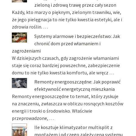
zieloną i zdrową trawę przez cały sezon
Każdy, kto marzy o pięknym, zielonym trawniku, wie,
że jego pielęgnacja to nie tylko kwestia estetyki, ale i
zdrowia roślin. …
Systemy alarmowe i bezpieczeństwo: Jak
chronić dom przed włamaniem i
zagrożeniami
W dzisiejszych czasach, gdy zagrożenie włamaniami
staje się coraz bardziej powszechne, zabezpieczenie
domu to nie tylko kwestia komfortu, ale wręcz …
Remonty energooszczędne: Jak poprawić
efektywność energetyczną mieszkania
Remonty energooszczędne to temat, który zyskuje
na znaczeniu, zwłaszcza w obliczu rosnących kosztów
energii i troski o środowisko. Właściwie
przeprowadzone, …
Ile kosztuje klimatyzator multisplit z
montażem i od czego zależy cena systemu