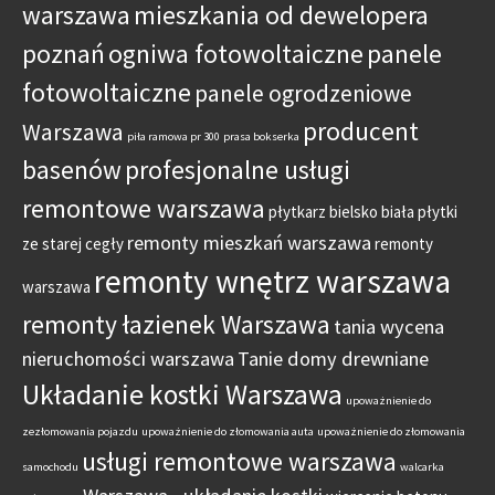
warszawa
mieszkania od dewelopera
poznań
ogniwa fotowoltaiczne
panele
fotowoltaiczne
panele ogrodzeniowe
producent
Warszawa
piła ramowa pr 300
prasa bokserka
basenów
profesjonalne usługi
remontowe warszawa
płytkarz bielsko biała
płytki
remonty mieszkań warszawa
ze starej cegły
remonty
remonty wnętrz warszawa
warszawa
remonty łazienek Warszawa
tania wycena
nieruchomości warszawa
Tanie domy drewniane
Układanie kostki Warszawa
upoważnienie do
zezłomowania pojazdu
upoważnienie do złomowania auta
upoważnienie do złomowania
usługi remontowe warszawa
samochodu
walcarka