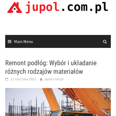
Skip
to
content
Main Menu
Remont podłóg: Wybór i układanie
różnych rodzajów materiałów
11 stycznia 2022
jupol.com.pl