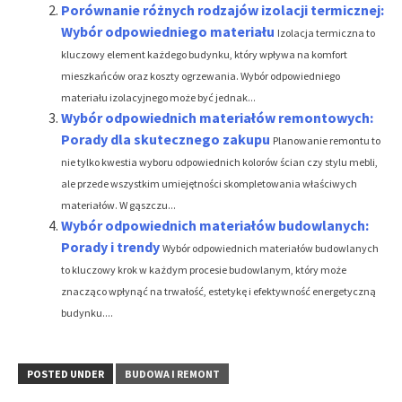
Porównanie różnych rodzajów izolacji termicznej:
Wybór odpowiedniego materiału
Izolacja termiczna to
kluczowy element każdego budynku, który wpływa na komfort
mieszkańców oraz koszty ogrzewania. Wybór odpowiedniego
materiału izolacyjnego może być jednak...
Wybór odpowiednich materiałów remontowych:
Porady dla skutecznego zakupu
Planowanie remontu to
nie tylko kwestia wyboru odpowiednich kolorów ścian czy stylu mebli,
ale przede wszystkim umiejętności skompletowania właściwych
materiałów. W gąszczu...
Wybór odpowiednich materiałów budowlanych:
Porady i trendy
Wybór odpowiednich materiałów budowlanych
to kluczowy krok w każdym procesie budowlanym, który może
znacząco wpłynąć na trwałość, estetykę i efektywność energetyczną
budynku....
POSTED UNDER
BUDOWA I REMONT