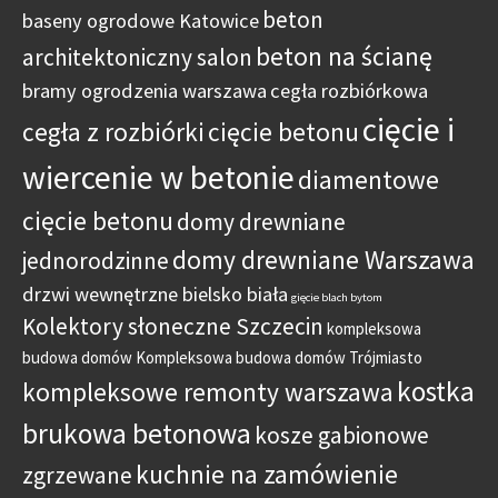
beton
baseny ogrodowe Katowice
beton na ścianę
architektoniczny salon
bramy ogrodzenia warszawa
cegła rozbiórkowa
cięcie i
cegła z rozbiórki
cięcie betonu
wiercenie w betonie
diamentowe
cięcie betonu
domy drewniane
domy drewniane Warszawa
jednorodzinne
drzwi wewnętrzne bielsko biała
gięcie blach bytom
Kolektory słoneczne Szczecin
kompleksowa
budowa domów
Kompleksowa budowa domów Trójmiasto
kostka
kompleksowe remonty warszawa
brukowa betonowa
kosze gabionowe
kuchnie na zamówienie
zgrzewane