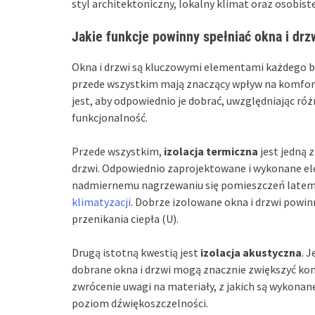
styl architektoniczny, lokalny klimat oraz osobist
Jakie funkcje powinny spełniać okna i drz
Okna i drzwi są kluczowymi elementami każdego bud
przede wszystkim mają znaczący wpływ na komfor
jest, aby odpowiednio je dobrać, uwzględniając róż
funkcjonalność.
Przede wszystkim,
izolacja termiczna
jest jedną z
drzwi. Odpowiednio zaprojektowane i wykonane el
nadmiernemu nagrzewaniu się pomieszczeń latem, 
klimatyzacji
. Dobrze izolowane okna i drzwi powi
przenikania ciepła (U).
Drugą istotną kwestią jest
izolacja akustyczna
. J
dobrane okna i drzwi mogą znacznie zwiększyć kom
zwrócenie uwagi na materiały, z jakich są wykonane
poziom dźwiękoszczelności.