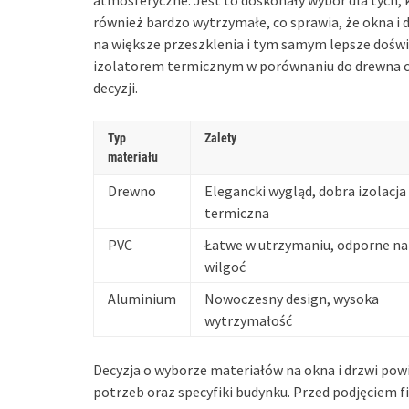
atmosferyczne. Jest to doskonały wybór dla tych, 
również bardzo wytrzymałe, co sprawia, że okna i d
na większe przeszklenia i tym samym lepsze doświ
izolatorem termicznym w porównaniu do drewna c
decyzji.
Typ
Zalety
materiału
Drewno
Elegancki wygląd, dobra izolacja
termiczna
PVC
Łatwe w utrzymaniu, odporne na
wilgoć
Aluminium
Nowoczesny design, wysoka
wytrzymałość
Decyzja o wyborze materiałów na okna i drzwi po
potrzeb oraz specyfiki budynku. Przed podjęciem fi