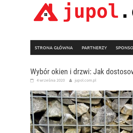
Skip
to
content
STRONA GŁÓWNA
PARTNERZY
SPONS
Wybór okien i drzwi: Jak dostoso
4 września 2020
jupol.com.pl