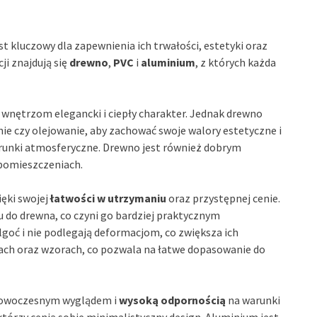
t kluczowy dla zapewnienia ich trwałości, estetyki oraz
ji znajdują się
drewno
,
PVC
i
aluminium
, z których każda
 wnętrzom elegancki i ciepły charakter. Jednak drewno
ie czy olejowanie, aby zachować swoje walory estetyczne i
nki atmosferyczne. Drewno jest również dobrym
pomieszczeniach.
ięki swojej
łatwości w utrzymaniu
oraz przystępnej cenie.
 do drewna, co czyni go bardziej praktycznym
lgoć i nie podlegają deformacjom, co zwiększa ich
ach oraz wzorach, co pozwala na łatwe dopasowanie do
ę nowoczesnym wyglądem i
wysoką odpornością
na warunki