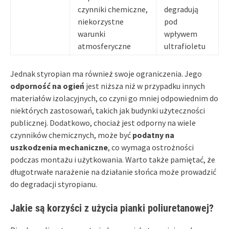
czynniki chemiczne,
degradują
niekorzystne
pod
warunki
wpływem
atmosferyczne
ultrafioletu
Jednak styropian ma również swoje ograniczenia. Jego
odporność na ogień
jest niższa niż w przypadku innych
materiałów izolacyjnych, co czyni go mniej odpowiednim do
niektórych zastosowań, takich jak budynki użyteczności
publicznej. Dodatkowo, chociaż jest odporny na wiele
czynników chemicznych, może być
podatny na
uszkodzenia mechaniczne
, co wymaga ostrożności
podczas montażu i użytkowania. Warto także pamiętać, że
długotrwałe narażenie na działanie słońca może prowadzić
do degradacji styropianu.
Jakie są korzyści z użycia pianki poliuretanowej?