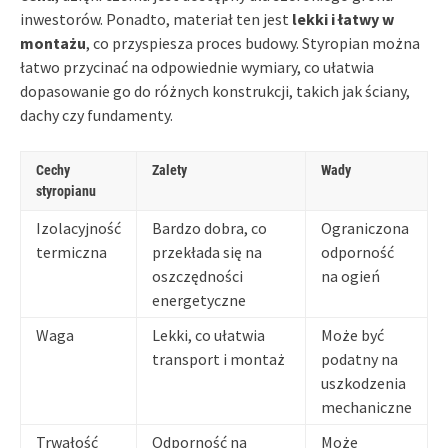
inwestorów. Ponadto, materiał ten jest
lekki i łatwy w
montażu
, co przyspiesza proces budowy. Styropian można
łatwo przycinać na odpowiednie wymiary, co ułatwia
dopasowanie go do różnych konstrukcji, takich jak ściany,
dachy czy fundamenty.
Cechy
Zalety
Wady
styropianu
Izolacyjność
Bardzo dobra, co
Ograniczona
termiczna
przekłada się na
odporność
oszczędności
na ogień
energetyczne
Waga
Lekki, co ułatwia
Może być
transport i montaż
podatny na
uszkodzenia
mechaniczne
Trwałość
Odporność na
Może