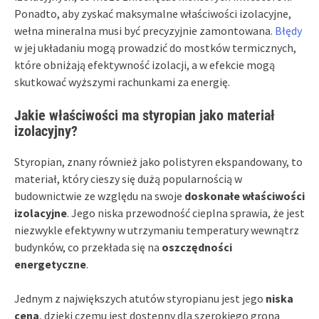
Ponadto, aby zyskać maksymalne właściwości izolacyjne,
wełna mineralna musi być precyzyjnie zamontowana.
Błędy
w jej układaniu mogą prowadzić do mostków termicznych,
które obniżają efektywność izolacji, a w efekcie mogą
skutkować wyższymi rachunkami za energię.
Jakie właściwości ma styropian jako materiał
izolacyjny?
Styropian, znany również jako polistyren ekspandowany, to
materiał, który cieszy się dużą popularnością w
budownictwie ze względu na swoje
doskonałe właściwości
izolacyjne
. Jego niska przewodność cieplna sprawia, że jest
niezwykle efektywny w utrzymaniu temperatury wewnątrz
budynków, co przekłada się na
oszczędności
energetyczne
.
Jednym z największych atutów styropianu jest jego
niska
cena
, dzięki czemu jest dostępny dla szerokiego grona