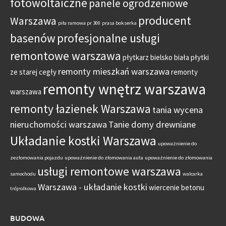
fotowoltaiczne
panele ogrodzeniowe
producent
Warszawa
piła ramowa pr 300
prasa bokserka
basenów
profesjonalne usługi
remontowe warszawa
płytkarz bielsko biała
płytki
remonty mieszkań warszawa
ze starej cegły
remonty
remonty wnętrz warszawa
warszawa
remonty łazienek Warszawa
tania wycena
nieruchomości warszawa
Tanie domy drewniane
Układanie kostki Warszawa
upoważnienie do
zezłomowania pojazdu
upoważnienie do złomowania auta
upoważnienie do złomowania
usługi remontowe warszawa
samochodu
walcarka
Warszawa - układanie kostki
wiercenie betonu
trójrolkowa
BUDOWA