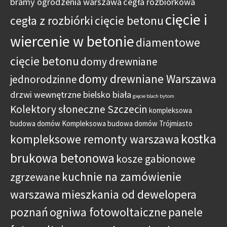
bramy ogrodzenia warszawa
cegła rozbiórkowa
cięcie i
cegła z rozbiórki
cięcie betonu
wiercenie w betonie
diamentowe
cięcie betonu
domy drewniane
domy drewniane Warszawa
jednorodzinne
drzwi wewnętrzne bielsko biała
gięcie blach bytom
Kolektory słoneczne Szczecin
kompleksowa
budowa domów
Kompleksowa budowa domów Trójmiasto
kostka
kompleksowe remonty warszawa
brukowa betonowa
kosze gabionowe
kuchnie na zamówienie
zgrzewane
warszawa
mieszkania od dewelopera
poznań
ogniwa fotowoltaiczne
panele