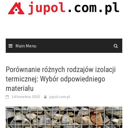
Skip
to
content
Main Menu
Porównanie różnych rodzajów izolacji
termicznej: Wybór odpowiedniego
materiału
14 kwietnia 2020
jupol.com.pl