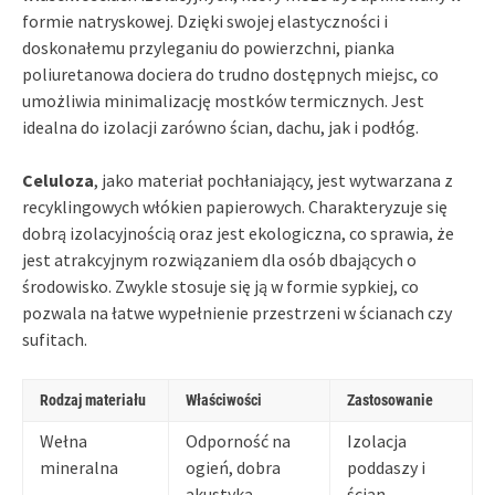
formie natryskowej. Dzięki swojej elastyczności i
doskonałemu przyleganiu do powierzchni, pianka
poliuretanowa dociera do trudno dostępnych miejsc, co
umożliwia minimalizację mostków termicznych. Jest
idealna do izolacji zarówno ścian, dachu, jak i podłóg.
Celuloza
, jako materiał pochłaniający, jest wytwarzana z
recyklingowych włókien papierowych. Charakteryzuje się
dobrą izolacyjnością oraz jest ekologiczna, co sprawia, że
jest atrakcyjnym rozwiązaniem dla osób dbających o
środowisko. Zwykle stosuje się ją w formie sypkiej, co
pozwala na łatwe wypełnienie przestrzeni w ścianach czy
sufitach.
Rodzaj materiału
Właściwości
Zastosowanie
Wełna
Odporność na
Izolacja
mineralna
ogień, dobra
poddaszy i
akustyka
ścian