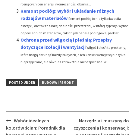
rosnących cen energii i konieczności dbania...
Remont podłóg: Wybór i układanie różnych
rodzajów materiałów
Remont podłóg to nie tylko kwestia
estetyki, ale także funkcjonalności przestrzeni, w której żyjemy. Wybór
odpowiednich materiałów, takich jak panele podłogowe, parkiet...
Ochrona przed wilgocią i pleśnią: Przepisy
dotyczące izolacji i wentylacji
Wilgoć i pleśń to problemy,
które mogą dotknąć każdy budynek, a ich konsekwencje są nie tylko
nieprzyjemne, ale również zdrowotnie niebezpieczne. W...
POSTED UNDER
BUDOWA I REMONT
Post
Wybór idealnych
Narzędzia i maszyny do
navigation
kolorów ścian: Poradnik dla
czyszczenia i konserwacji:
harmonijnego wystroju
Jak utrzymać narzędzia w