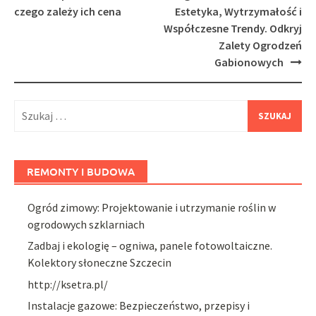
navigation
czego zależy ich cena
Estetyka, Wytrzymałość i
Współczesne Trendy. Odkryj
Zalety Ogrodzeń
Gabionowych
Szukaj:
REMONTY I BUDOWA
Ogród zimowy: Projektowanie i utrzymanie roślin w
ogrodowych szklarniach
Zadbaj i ekologię – ogniwa, panele fotowoltaiczne.
Kolektory słoneczne Szczecin
http://ksetra.pl/
Instalacje gazowe: Bezpieczeństwo, przepisy i