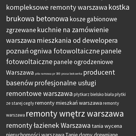
kostka
kompleksowe remonty warszawa
brukowa betonowa
kosze gabionowe
kuchnie na zamówienie
zgrzewane
warszawa
mieszkania od dewelopera
poznań
ogniwa fotowoltaiczne
panele
fotowoltaiczne
panele ogrodzeniowe
producent
Warszawa
piła ramowa pr 300
prasa bokserka
basenów
profesjonalne usługi
remontowe warszawa
płytkarz bielsko biała
płytki
remonty mieszkań warszawa
ze starej cegły
remonty
remonty wnętrz warszawa
warszawa
remonty łazienek Warszawa
tania wycena
nieruchomości warszawa
Tanie domy drewniane