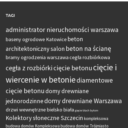
TAGI
administrator nieruchomości warszawa
beton
baseny ogrodowe Katowice
beton na ścianę
architektoniczny salon
bramy ogrodzenia warszawa
cegła rozbiórkowa
cięcie i
cegła z rozbiórki
cięcie betonu
wiercenie w betonie
diamentowe
cięcie betonu
domy drewniane
domy drewniane Warszawa
jednorodzinne
drzwi wewnętrzne bielsko biała
gięcie blach bytom
Kolektory słoneczne Szczecin
kompleksowa
budowa domów
Kompleksowa budowa domów Trójmiasto