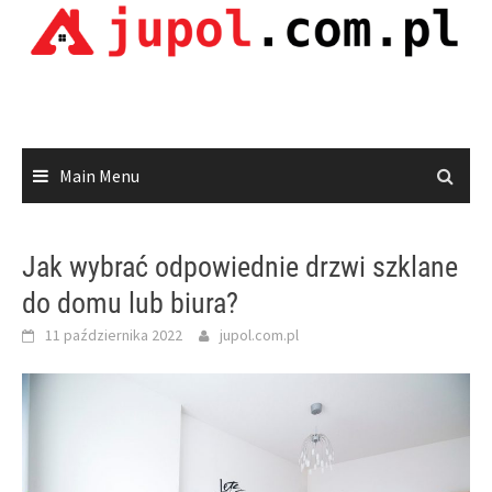
Skip
to
content
Main Menu
Jak wybrać odpowiednie drzwi szklane
do domu lub biura?
11 października 2022
jupol.com.pl