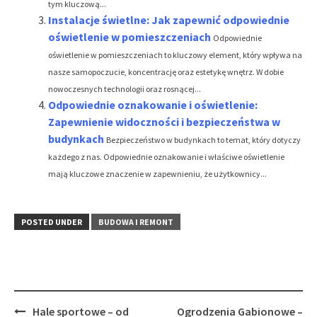
tym kluczową...
Instalacje świetlne: Jak zapewnić odpowiednie
oświetlenie w pomieszczeniach
Odpowiednie
oświetlenie w pomieszczeniach to kluczowy element, który wpływa na
nasze samopoczucie, koncentrację oraz estetykę wnętrz. W dobie
nowoczesnych technologii oraz rosnącej...
Odpowiednie oznakowanie i oświetlenie:
Zapewnienie widoczności i bezpieczeństwa w
budynkach
Bezpieczeństwo w budynkach to temat, który dotyczy
każdego z nas. Odpowiednie oznakowanie i właściwe oświetlenie
mają kluczowe znaczenie w zapewnieniu, że użytkownicy...
POSTED UNDER
BUDOWA I REMONT
Post
Hale sportowe – od
Ogrodzenia Gabionowe –