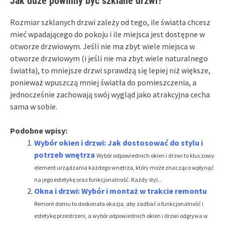
Jak duże powinny być szklane drzwi?
Rozmiar szklanych drzwi zależy od tego, ile światła chcesz
mieć wpadającego do pokoju i ile miejsca jest dostępne w
otworze drzwiowym. Jeśli nie ma zbyt wiele miejsca w
otworze drzwiowym (i jeśli nie ma zbyt wiele naturalnego
światła), to mniejsze drzwi sprawdzą się lepiej niż większe,
ponieważ wpuszczą mniej światła do pomieszczenia, a
jednocześnie zachowają swój wygląd jako atrakcyjna cecha
sama w sobie.
Podobne wpisy:
Wybór okien i drzwi: Jak dostosować do stylu i
potrzeb wnętrza
Wybór odpowiednich okien i drzwi to kluczowy
element urządzania każdego wnętrza, który może znacząco wpłynąć
na jego estetykę oraz funkcjonalność. Każdy styl...
Okna i drzwi: Wybór i montaż w trakcie remontu
Remont domu to doskonała okazja, aby zadbać o funkcjonalność i
estetykę przestrzeni, a wybór odpowiednich okien i drzwi odgrywa w