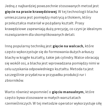
Jedną z najbardziej powszechnie stosowanych metod jest
gięcie na prasie krawędziowej
. W tej technologii blacha
umieszczana jest pomiędzy matrycą a tłokiem, który
przekształca materiał w pożądany kształt. Prasy
krawędziowe zapewniają dużą precyzję, co czyni je idealnym
rozwiązaniem dla skomplikowanych detali.
Inną popularną techniką jest
gięcie na walcach
, które
często wykorzystuje się do formowania dużych arkuszy
blachy w krągłe kształty, takie jak cylindry. Walce obracają
się wokół osi, a blacha jest wprowadzana pomiędzy nimi w
celu uzyskania odpowiedniego kształtu. Metoda ta jest
szczególnie przydatna w przypadku produkcji rur i
zbiorników.
Warto również wspomnieć o
gięciu manualnym
, które
często bywa stosowane w małych warsztatach
rzemieślniczych. W tej metodzie operator wykorzystuje siłę