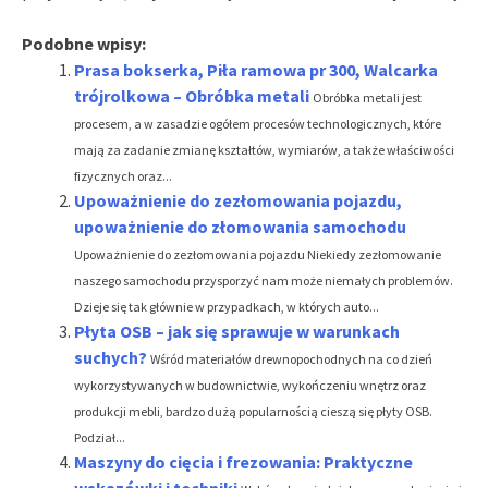
Podobne wpisy:
Prasa bokserka, Piła ramowa pr 300, Walcarka
trójrolkowa – Obróbka metali
Obróbka metali jest
procesem, a w zasadzie ogółem procesów technologicznych, które
mają za zadanie zmianę kształtów, wymiarów, a także właściwości
fizycznych oraz...
Upoważnienie do zezłomowania pojazdu,
upoważnienie do złomowania samochodu
Upoważnienie do zezłomowania pojazdu Niekiedy zezłomowanie
naszego samochodu przysporzyć nam może niemałych problemów.
Dzieje się tak głównie w przypadkach, w których auto...
Płyta OSB – jak się sprawuje w warunkach
suchych?
Wśród materiałów drewnopochodnych na co dzień
wykorzystywanych w budownictwie, wykończeniu wnętrz oraz
produkcji mebli, bardzo dużą popularnością cieszą się płyty OSB.
Podział...
Maszyny do cięcia i frezowania: Praktyczne