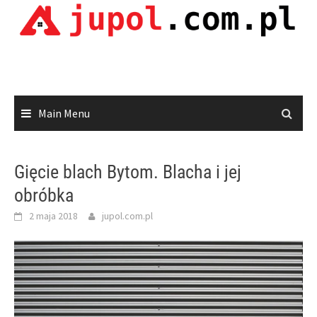
Skip
to
content
Main Menu
Gięcie blach Bytom. Blacha i jej
obróbka
2 maja 2018
jupol.com.pl