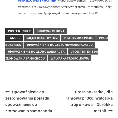
wskazówki i techniki
Wybór odpowiednich maszyn do cięcia i
frezowania to kluczowy element efektywnej obróbki materiałów, który
może znacząco wpłynąć na jakość końcowego produktu. W...
POSTED UNDER
BUDOWA I REMONT
TAGGED
GIĘCIE BLACH BYTOM
PIŁA RAMOWA PR 300
PRASA
BOKSERKA
UPOWAŻNIENIE DO ZEZŁOMOWANIA POJAZDU
UPOWAŻNIENIE DO ZŁOMOWANIA AUTA
UPOWAŻNIENIE DO
ZŁOMOWANIA SAMOCHODU
WALCARKA TRÓJROLKOWA
Post
Upoważnienie do
Prasa bokserka, Piła
navigation
zezłomowania pojazdu,
ramowa pr 300, Walcarka
upoważnienie do
trójrolkowa – Obróbka
złomowania samochodu
metali