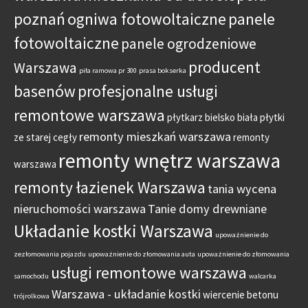
poznań
ogniwa fotowoltaiczne
panele
fotowoltaiczne
panele ogrodzeniowe
producent
Warszawa
piła ramowa pr 300
prasa bokserka
basenów
profesjonalne usługi
remontowe warszawa
płytkarz bielsko biała
płytki
remonty mieszkań warszawa
ze starej cegły
remonty
remonty wnętrz warszawa
warszawa
remonty łazienek Warszawa
tania wycena
nieruchomości warszawa
Tanie domy drewniane
Układanie kostki Warszawa
upoważnienie do
zezłomowania pojazdu
upoważnienie do złomowania auta
upoważnienie do złomowania
usługi remontowe warszawa
samochodu
walcarka
Warszawa - układanie kostki
wiercenie betonu
trójrolkowa