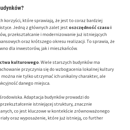
 budynków?
 korzyści, które sprawiają, że jest to coraz bardziej
styce. Jedną z głównych zalet jest
oszczędność czasu i
w, przekształcanie i modernizowanie już istniejących
sowych oraz krótszego okresu realizacji. To sprawia, że
wno dla inwestorów, jak i mieszkańców.
ictwa kulturowego
. Wiele starszych budynków ma
zachowanie przyczynia się do wzbogacenia lokalnej kultury
 można nie tylko utrzymać ich unikalny charakter, ale
akcyjność danego miejsca.
środowiska. Adaptacja budynków prowadzi do
 przekształcenie istniejącej struktury, znacznie
anych, co jest kluczowe w kontekście zrównoważonego
ały oraz wyposażenie, które już istnieją, co further