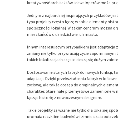
kreatywność architektów i deweloperów może przyn
Jednym z najbardziej inspirujących przykładów jes
typu projekty często łączą w sobie elementy histor
społeczności lokalnej. W takim centrum można org
mieszkańców o dziedzictwie ich miasta.
Innym interesującym przypadkiem jest adaptacja 
zmiany nie tylko przywracają życie zapomnianym b
takich lokalizacjach często cieszą się dużym zaint
Dostosowanie starych fabryk do nowych funkcji, tak
adaptacji. Dzięki przekształceniu fabryk w loftowe 
życiową, ale także dostęp do oryginalnych elemen
charakter. Stare hale przemysłowe zamienione w n
łącząc historię z nowoczesnym designem.
Takie projekty są ważne nie tylko dla lokalnej spo
promują recykling budynków i zmniejszają potrzeb