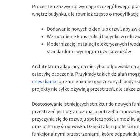
Proces ten zazwyczaj wymaga szczegółowego plano
wnętrz budynku, ale również często o modyfikację 
Dodawanie nowych okien lub drzwi, aby zwię
Wzmocnienie konstrukcji budynku w celu zw
Modernizację instalacji elektrycznych i wo
standardom i wymogom użytkowników.
Architektura adaptacyjna nie tylko odpowiada na 
estetykę otoczenia. Przykłady takich działań mog
mieszkania
lub zamienienie opuszczonych budynkó
projekty nie tylko ożywiają przestrzeń, ale także z
Dostosowanie istniejących struktur do nowych funkc
przestrzeń jest ograniczona, a potrzeba innowacy
przyczynia się do rozwoju społeczności, umożliwi
oraz ochrony środowiska. Dzięki takim podejścio
funkcjonalnymi przestrzeniami, które odpowiadaj