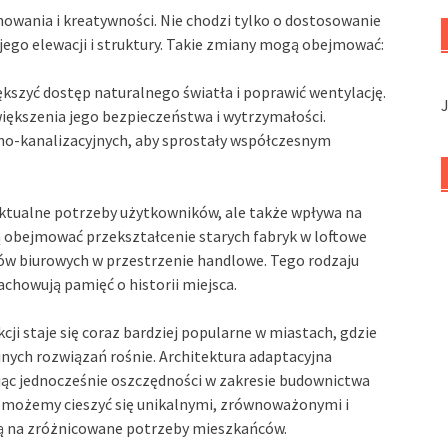
wania i kreatywności. Nie chodzi tylko o dostosowanie
jego elewacji i struktury. Takie zmiany mogą obejmować:
kszyć dostęp naturalnego światła i poprawić wentylację.
iększenia jego bezpieczeństwa i wytrzymałości.
dno-kanalizacyjnych, aby sprostały współczesnym
aktualne potrzeby użytkowników, ale także wpływa na
ą obejmować przekształcenie starych fabryk w loftowe
w biurowych w przestrzenie handlowe. Tego rodzaju
achowują pamięć o historii miejsca.
ji staje się coraz bardziej popularne w miastach, gdzie
jnych rozwiązań rośnie. Architektura adaptacyjna
ając jednocześnie oszczędności w zakresie budownictwa
m możemy cieszyć się unikalnymi, zrównoważonymi i
ą na zróżnicowane potrzeby mieszkańców.