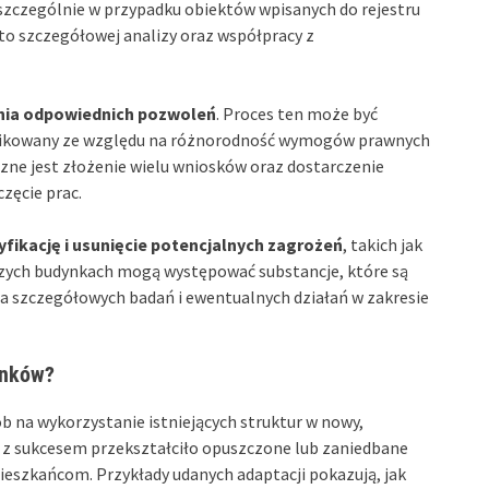
 szczególnie w przypadku obiektów wpisanych do rejestru
o szczegółowej analizy oraz współpracy z
nia odpowiednich pozwoleń
. Proces ten może być
plikowany ze względu na różnorodność wymogów prawnych
czne jest złożenie wielu wniosków oraz dostarczenie
zęcie prac.
yfikację i usunięcie potencjalnych zagrożeń
, takich jak
rszych budynkach mogą występować substancje, które są
a szczegółowych badań i ewentualnych działań w zakresie
ynków?
b na wykorzystanie istniejących struktur w nowy,
e z sukcesem przekształciło opuszczone lub zaniedbane
ieszkańcom. Przykłady udanych adaptacji pokazują, jak