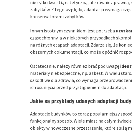
nie tylko kwestią estetyczną, ale również prawną,
zabytków. Z tego względu, adaptacja wymaga częst
konserwatorami zabytków.
Innym istotnym czynnikiem jest potrzeba
uzyska
czasochłonny, a w niektórych przypadkach skom
na różnych etapach adaptacji. Zdarza się, że konie
obszernych dokumentacji, co może opóźnić rozpoc
Ostatecznie, należy również brać pod uwagę
ident
materiały niebezpieczne, np. azbest. W wielu sta
szkodliwe dla zdrowia, co wymaga przeprowadzeni
ich usunięcia przed przystąpieniem do adaptacji.
Jakie są przykłady udanych adaptacji bud
Adaptacje budynków to coraz popularniejszy sposó
funkcjonalny sposób. Wiele miast na całym świeci
obiekty w nowoczesne przestrzenie, które służą m