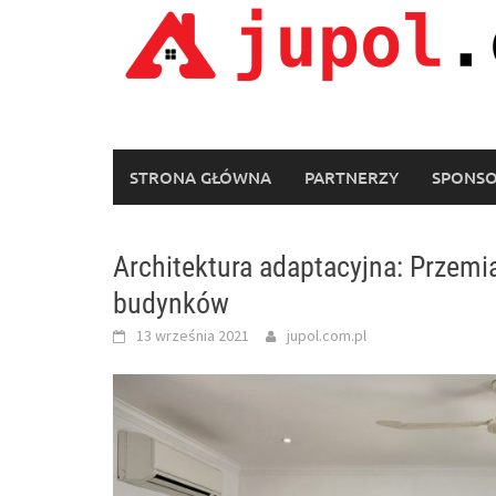
Skip
to
content
STRONA GŁÓWNA
PARTNERZY
SPONS
Architektura adaptacyjna: Przemi
budynków
13 września 2021
jupol.com.pl