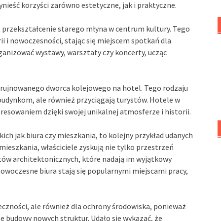
ieść korzyści zarówno estetyczne, jak i praktyczne.
t przekształcenie starego młyna w centrum kultury. Tego
ii i nowoczesności, stając się miejscem spotkań dla
anizować wystawy, warsztaty czy koncerty, ucząc
zrujnowanego dworca kolejowego na hotel. Tego rodzaju
udynkom, ale również przyciągają turystów. Hotele w
eresowaniem dzięki swojej unikalnej atmosferze i historii.
ich jak biura czy mieszkania, to kolejny przykład udanych
mieszkania, właściciele zyskują nie tylko przestrzeń
tów architektonicznych, które nadają im wyjątkowy
owoczesne biura stają się popularnymi miejscami pracy,
łeczności, ale również dla ochrony środowiska, ponieważ
ę budowy nowych struktur. Udało się wykazać, że