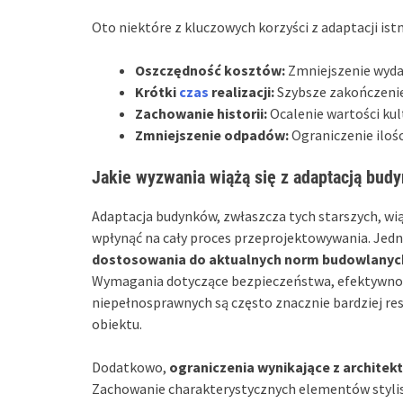
Oto niektóre z kluczowych korzyści z adaptacji ist
Oszczędność kosztów:
Zmniejszenie wyda
Krótki
czas
realizacji:
Szybsze zakończenie
Zachowanie historii:
Ocalenie wartości kul
Zmniejszenie odpadów:
Ograniczenie iloś
Jakie wyzwania wiążą się z adaptacją bud
Adaptacja budynków, zwłaszcza tych starszych, w
wpłynąć na cały proces przeprojektowywania. Jed
dostosowania do aktualnych norm budowlanyc
Wymagania dotyczące bezpieczeństwa, efektywnośc
niepełnosprawnych są często znacznie bardziej re
obiektu.
Dodatkowo,
ograniczenia wynikające z architek
Zachowanie charakterystycznych elementów stylisty