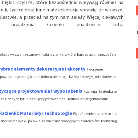
 i błękit, czyli te, które bezpośrednio wpływają również na
anik, świece oraz inne małe dekoracje sprawią, że w naszej
ólestwie, a przecież na tym nam zależy. Więcej ciekawych
 urządzenia łazienki znajdziecie tutaj
e lada wyzwanie stanowi małą łazienką, z której bardzo trudno pozbyć się
wybrać elementy dekoracyjne i akcenty
Tworzenie
owiedniego podejścia do doboru dekoracji. Każdy szczegół, od kolorów po
otyczące projektowania i wyposażenia
Kuchnia i łazienka to
odziennych rytuałach i przygotowaniach. Jednak ich projektowanie i
azienki: Materiały i technologie
Wykończenie łazienki to nie
i. Obecnie na rynku pojawia się wiele innowacyjnych materiałów i technologii,...