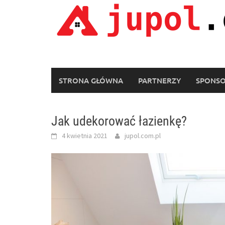
Skip
to
content
STRONA GŁÓWNA
PARTNERZY
SPONS
Jak udekorować łazienkę?
4 kwietnia 2021
jupol.com.pl