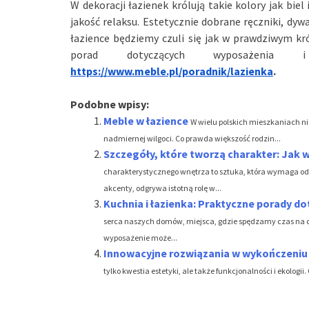
W dekoracji łazienek królują takie kolory jak biel
jakość relaksu. Estetycznie dobrane ręczniki, dyw
łazience będziemy czuli się jak w prawdziwym kr
porad dotyczących wyposażenia i
https://www.meble.pl/poradnik/lazienka
.
Podobne wpisy:
Meble w łazience
W wielu polskich mieszkaniach ni
nadmiernej wilgoci. Co prawda większość rodzin...
Szczegóły, które tworzą charakter: Jak 
charakterystycznego wnętrza to sztuka, która wymaga odp
akcenty, odgrywa istotną rolę w...
Kuchnia i łazienka: Praktyczne porady d
serca naszych domów, miejsca, gdzie spędzamy czas na c
wyposażenie może...
Innowacyjne rozwiązania w wykończeniu ł
tylko kwestia estetyki, ale także funkcjonalności i ekologi