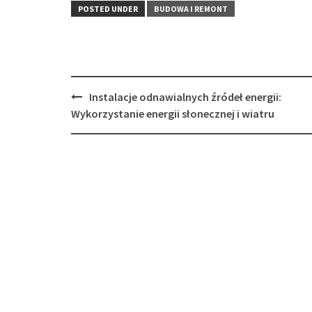
POSTED UNDER
BUDOWA I REMONT
Post
Instalacje odnawialnych źródeł energii:
navigation
Wykorzystanie energii słonecznej i wiatru