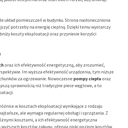
kże układ pomieszczeń w budynku. Strona nasłoneczniona
zyć potrzeby na energię cieplną. Dzięki temu wystarczy
obniży koszty eksploatacji oraz przyniesie korzyści
a
ch
oraz ich efektywność energetyczną, aby zrozumieć,
perspektywie. Im wyższa efektywność urządzenia, tym niższe
h rachunków za ogrzewanie. Nowoczesne
pompy ciepła
oraz
epszą sprawnością niż tradycyjne piece węglowe, a to
atacji.
żnice w kosztach eksploatacji wynikające z rodzaju
najtańsze, ale wymaga regularnej obsługi i sprzątania. Z
 różnymi kosztami, a ich efektywność energetyczna
o wyższych kosztów zakupu, oferują niski poziom kosztów