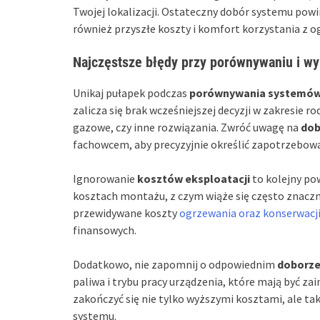
Twojej lokalizacji. Ostateczny dobór systemu powi
również przyszłe koszty i komfort korzystania z o
Najczęstsze błędy przy porównywaniu i w
Unikaj pułapek podczas
porównywania systemów
zalicza się brak wcześniejszej decyzji w zakresie r
gazowe, czy inne rozwiązania. Zwróć uwagę na
dob
fachowcem, aby precyzyjnie określić zapotrzebowa
Ignorowanie
kosztów eksploatacji
to kolejny po
kosztach montażu, z czym wiąże się często znacznie
przewidywane koszty
ogrzewania oraz konserwacji
finansowych.
Dodatkowo, nie zapomnij o odpowiednim
doborze
paliwa i trybu pracy urządzenia, które mają być 
zakończyć się nie tylko wyższymi kosztami, ale 
systemu.