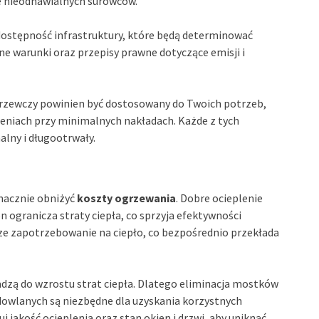
e nieodnawialnych surowców.
dostępność infrastruktury, które będą determinować
lne warunki oraz przepisy prawne dotyczące emisji i
rzewczy powinien być dostosowany do Twoich potrzeb,
niach przy minimalnych nakładach. Każde z tych
alny i długootrwały.
nacznie obniżyć
koszty ogrzewania
. Dobre ocieplenie
en ogranicza straty ciepła, co sprzyja efektywności
sze zapotrzebowanie na ciepło, co bezpośrednio przekłada
adzą do wzrostu strat ciepła. Dlatego eliminacja mostków
owlanych są niezbędne dla uzyskania korzystnych
 jakość ocieplenia oraz stan okien i drzwi, aby uniknąć