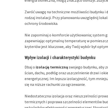
energia słoneczna, mogą znacząco obniżyć zużyci
Zwróć uwagę na techniczne możliwości budynku i 
rodzaj instalacji. Przy planowaniu uwzględnij loka
ochrony środowiska.
Nie zapominaj o komforcie użytkowania; system g
zapewniając optymalną temperaturę w pomieszcze
kryteriów jest kluczowe, aby Twój wybór był optym
Wpływ izolacji i charakterystyki budynku
Dbaj o
izolację termiczną
swojego budynku, aby z
ścian, dachu, podłóg oraz uszczelnienie drzwi i oki
energetycznej. Im lepsza izolacyjność, tym mniej
się na niższe rachunki za ogrzewanie.
Niedostateczna izolacja oraz nieszczelności prow
termicznych i poprawa szczelności elementów bud
wskaźników efektywności energetycznej. Skontroluj