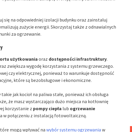
j się na odpowiedniej izolacji budynku oraz zainstaluj
malizują zużycie energii. Skorzystaj także z odnawialnych
hunki za ogrzewanie.
ry
ortu użytkowania
oraz
dostępności infrastruktury
.
raz zwiększa wygodę korzystania z systemu grzewczego.
owej czy elektrycznej, ponieważ to warunkuje dostępność
acyjne, które są bezobsługowe i ekonomiczne.
takie jak kocioł na paliwa stałe, ponieważ ich obsługa
że, że masz wystarczająco dużo miejsca na kotłownię
ej korzystanie z
pompy ciepła
lub
ogrzewanie
 w połączeniu z instalacją fotowoltaiczną.
które mogą wpływać na
wybór systemu ogrzewania
w