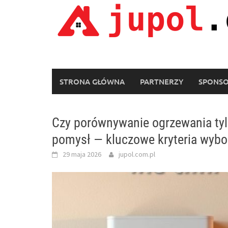
Skip
to
content
STRONA GŁÓWNA
PARTNERZY
SPONS
Czy porównywanie ogrzewania tyl
pomysł — kluczowe kryteria wyb
29 maja 2026
jupol.com.pl