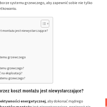
yborze systemu grzewczego, aby zapewnić sobie nie tylko
ytkowaniu.
t montażu jest niewystarczające?
ystemu grzewczego
ystemu grzewczego?
 na eksploatacji?
systemu grzewczego?
przez koszt montażu jest niewystarczające?
ektywności energetycznej
, aby dokonać mądrego
kosztów montażu
jest niewystarczające, ponieważ nie