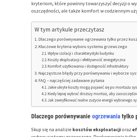
kryteriom, które powinny towarzyszyć decyzji o w
oszczędności, ale także komfort w codziennym uż
W tym artykule przeczytasz
Dlaczego porównywanie ogrzewania tylko przez kosz
Kluczowe kryteria wyboru systemu grzewczego
Wpływ izolacji i charakterystyki budynku
Koszty eksploatacji i efektywność energetyczna
Komfort użytkowania i dostępność infrastruktury
Najczęstsze błędy przy porównywaniu i wyborze s
FAQ – najczęściej zadawane pytania
Jakie ukryte koszty mogą pojawić się po montażu s
Kiedy lepiej wybrać droższy montaż, aby zaoszczędzić
Jak zweryfikować realne zużycie energii wybranego 
Dlaczego porównywanie
ogrzewania
tylko 
Skup się na analizie
kosztów eksploatacji
oraz
ef
wyboru systemu grzewczego. Porównywanie tylko