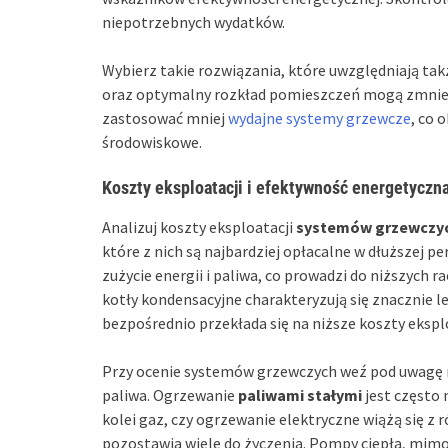
niepotrzebnych wydatków.
Wybierz takie rozwiązania, które uwzględniają ta
oraz optymalny rozkład pomieszczeń mogą zmniejs
zastosować mniej
wydajne systemy grzewcze
, co 
środowiskowe.
Koszty eksploatacji i efektywność energetyczn
Analizuj koszty eksploatacji
systemów grzewczy
które z nich są najbardziej opłacalne w dłuższej 
zużycie energii i paliwa, co prowadzi do niższyc
kotły kondensacyjne charakteryzują się znacznie l
bezpośrednio przekłada się na niższe koszty eksplo
Przy ocenie systemów grzewczych weź pod uwagę ró
paliwa. Ogrzewanie
paliwami stałymi
jest często 
kolei gaz, czy ogrzewanie elektryczne wiążą się z
pozostawia wiele do życzenia. Pompy ciepła, mim