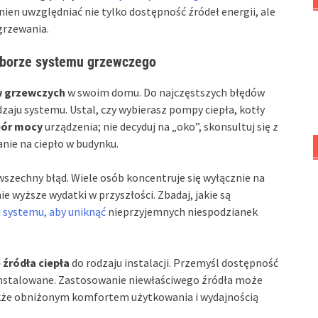
nien uwzględniać nie tylko dostępność źródeł energii, ale
grzewania.
yborze systemu grzewczego
 grzewczych
w swoim domu. Do najczęstszych błędów
odzaju systemu. Ustal, czy wybierasz pompy ciepła, kotły
ór mocy
urządzenia; nie decyduj na „oko”, skonsultuj się z
nie na ciepło w budynku.
wszechny błąd. Wiele osób koncentruje się wyłącznie na
 wyższe wydatki w przyszłości. Zbadaj, jakie są
 systemu, aby uniknąć
nieprzyjemnych niespodzianek
 źródła ciepła
do rodzaju instalacji. Przemyśl dostępność
zainstalowane. Zastosowanie niewłaściwego źródła może
także obniżonym komfortem użytkowania i wydajnością