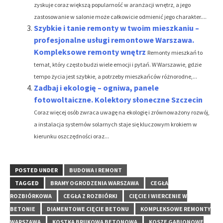
zyskuje coraz większą popularność w aranżacji wnętrz, a jego
zastosowanie w salonie może całkowicie odmienić jego charakter....
Szybkie i tanie remonty w twoim mieszkaniu –
profesjonalne usługi remontowe Warszawa.
Kompleksowe remonty wnętrz
Remonty mieszkań to
temat, który często budzi wiele emocji i pytań. W Warszawie, gdzie
tempo życia jest szybkie, a potrzeby mieszkańców różnorodne,...
Zadbaj i ekologię – ogniwa, panele
fotowoltaiczne. Kolektory słoneczne Szczecin
Coraz więcej osób zwraca uwagę na ekologię i zrównoważony rozwój,
a instalacja systemów solarnych staje się kluczowym krokiem w
kierunku oszczędności oraz...
POSTED UNDER
BUDOWA I REMONT
TAGGED
BRAMY OGRODZENIA WARSZAWA
CEGŁA
ROZBIÓRKOWA
CEGŁA Z ROZBIÓRKI
CIĘCIE I WIERCENIE W
BETONIE
DIAMENTOWE CIĘCIE BETONU
KOMPLEKSOWE REMONTY
WARSZAWA
KOSTKA BRUKOWA BETONOWA
KOSZE GABIONOWE