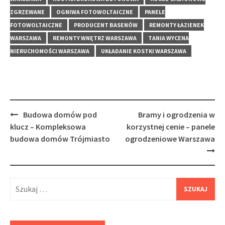
ZGRZEWANE
OGNIWA FOTOWOLTAICZNE
PANELE
FOTOWOLTAICZNE
PRODUCENT BASENÓW
REMONTY ŁAZIENEK
WARSZAWA
REMONTY WNĘTRZ WARSZAWA
TANIA WYCENA
NIERUCHOMOŚCI WARSZAWA
UKŁADANIE KOSTKI WARSZAWA
Post
Budowa domów pod
Bramy i ogrodzenia w
navigation
klucz – Kompleksowa
korzystnej cenie – panele
budowa domów Trójmiasto
ogrodzeniowe Warszawa
Szukaj: