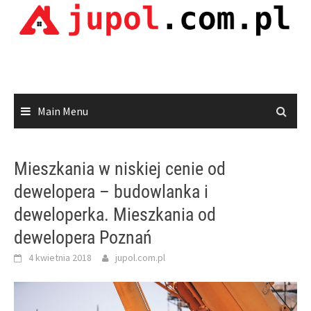
Skip
to
content
Main Menu
Mieszkania w niskiej cenie od
dewelopera – budowlanka i
deweloperka. Mieszkania od
dewelopera Poznań
4 kwietnia 2018
jupol.com.pl