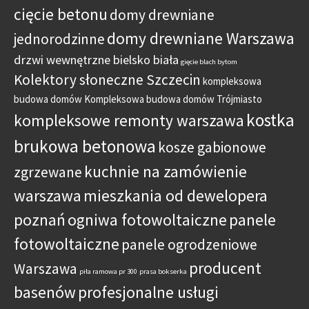
cięcie betonu
domy drewniane
domy drewniane Warszawa
jednorodzinne
drzwi wewnętrzne bielsko biała
gięcie blach bytom
Kolektory słoneczne Szczecin
kompleksowa
budowa domów
Kompleksowa budowa domów Trójmiasto
kostka
kompleksowe remonty warszawa
brukowa betonowa
kosze gabionowe
kuchnie na zamówienie
zgrzewane
warszawa
mieszkania od dewelopera
poznań
ogniwa fotowoltaiczne
panele
fotowoltaiczne
panele ogrodzeniowe
producent
Warszawa
piła ramowa pr 300
prasa bokserka
basenów
profesjonalne usługi