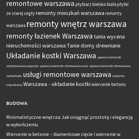
remontowe warszawa
płytkarz bielsko biała
płytki
remonty mieszkań warszawa
ze starej cegły
remonty
remonty wnętrz warszawa
warszawa
remonty łazienek Warszawa
tania wycena
nieruchomości warszawa
Tanie domy drewniane
Układanie kostki Warszawa
upoważnienie do
zezłomowania pojazdu
upoważnienie do złomowania auta
upoważnienie do złomowania
usługi remontowe warszawa
samochodu
walcarka
Warszawa - układanie kostki
wiercenie betonu
trójrolkowa
BUDOWA
Minimalistyczne wnętrza: Jak osiągnąć prostotę i elegancję
w wykończeniu
Wiercenie w betonie – diamentowe cięcie i wiercenie w