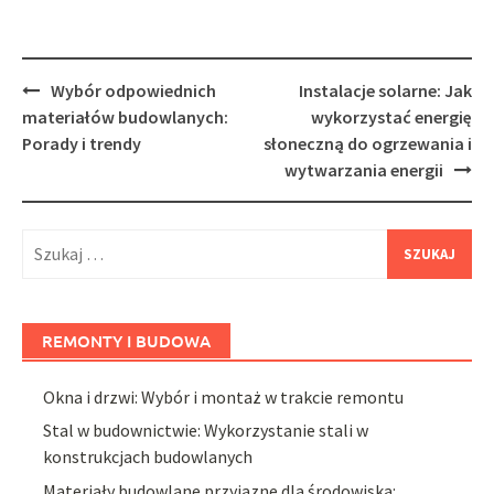
Post
Wybór odpowiednich
Instalacje solarne: Jak
navigation
materiałów budowlanych:
wykorzystać energię
Porady i trendy
słoneczną do ogrzewania i
wytwarzania energii
Szukaj:
REMONTY I BUDOWA
Okna i drzwi: Wybór i montaż w trakcie remontu
Stal w budownictwie: Wykorzystanie stali w
konstrukcjach budowlanych
Materiały budowlane przyjazne dla środowiska: