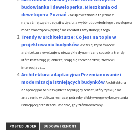
budowlanka i deweloperka. Mieszkania od
dewelopera Poznań
Zakup mieszkania to jedna z
najważniejszych decyzji w życiu, a wybór odpowiedniego dewelopera
może znacząco wpłynąć na komfort i satysfakcję z tego...
Trendy w architekturze: Co jest na topie w
projektowaniu budynków
W dzisiejszym świecie
architektura ewoluuje w niezwykle dynamiczny sposób, a trendy,
które kształtują jej oblicze, stają się coraz bardziej złożone i
interesujące....
Architektura adaptacyjna: Przemianowanie i
modernizacja istniejących budynków
Architektura
adaptacyjna to niezwykle fascynujący temat, który zyskuje na
znaczeniu w obliczu rosnącej potrzeby efektywnego wykorzystania
istniejącej przestrzeni. W dobie, gdy zrównoważony...
POSTED UNDER
BUDOWA I REMONT