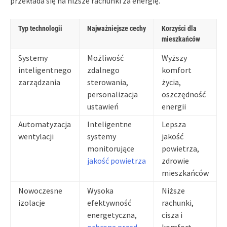
przekłada się na niższe rachunki za energię.
Typ technologii
Najważniejsze cechy
Korzyści dla
mieszkańców
Systemy
Możliwość
Wyższy
inteligentnego
zdalnego
komfort
zarządzania
sterowania,
życia,
personalizacja
oszczędność
ustawień
energii
Automatyzacja
Inteligentne
Lepsza
wentylacji
systemy
jakość
monitorujące
powietrza,
jakość powietrza
zdrowie
mieszkańców
Nowoczesne
Wysoka
Niższe
izolacje
efektywność
rachunki,
energetyczna,
cisza i
ochrona przed
komfort