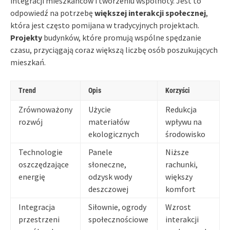
integracji mieszkańców i tworzeniu wspólnoty. Jest to
odpowiedź na potrzebę
większej interakcji społecznej
,
która jest często pomijana w tradycyjnych projektach.
Projekty
budynków, które promują wspólne spędzanie
czasu, przyciągają coraz większą liczbę osób poszukujących
mieszkań.
Trend
Opis
Korzyści
Zrównoważony
Użycie
Redukcja
rozwój
materiałów
wpływu na
ekologicznych
środowisko
Technologie
Panele
Niższe
oszczędzające
słoneczne,
rachunki,
energię
odzysk wody
większy
deszczowej
komfort
Integracja
Siłownie, ogrody
Wzrost
przestrzeni
społecznościowe
interakcji