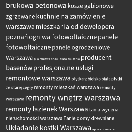
brukowa betonowa
kosze gabionowe
kuchnie na zamówienie
zgrzewane
warszawa
mieszkania od dewelopera
poznań
ogniwa fotowoltaiczne
panele
fotowoltaiczne
panele ogrodzeniowe
producent
Warszawa
piła ramowa pr 300
prasa bokserka
basenów
profesjonalne usługi
remontowe warszawa
płytkarz bielsko biała
płytki
remonty mieszkań warszawa
ze starej cegły
remonty
remonty wnętrz warszawa
warszawa
remonty łazienek Warszawa
tania wycena
nieruchomości warszawa
Tanie domy drewniane
Układanie kostki Warszawa
upoważnienie do