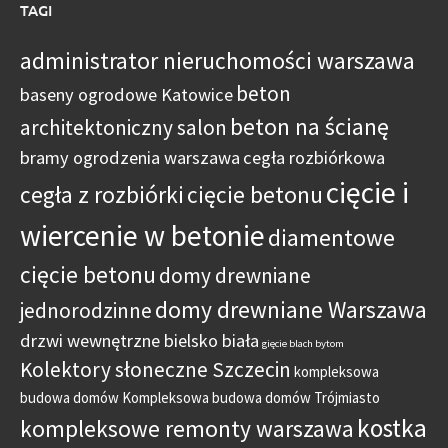
TAGI
administrator nieruchomości warszawa
beton
baseny ogrodowe Katowice
beton na ścianę
architektoniczny salon
bramy ogrodzenia warszawa
cegła rozbiórkowa
cięcie i
cegła z rozbiórki
cięcie betonu
wiercenie w betonie
diamentowe
cięcie betonu
domy drewniane
domy drewniane Warszawa
jednorodzinne
drzwi wewnętrzne bielsko biała
gięcie blach bytom
Kolektory słoneczne Szczecin
kompleksowa
budowa domów
Kompleksowa budowa domów Trójmiasto
kostka
kompleksowe remonty warszawa