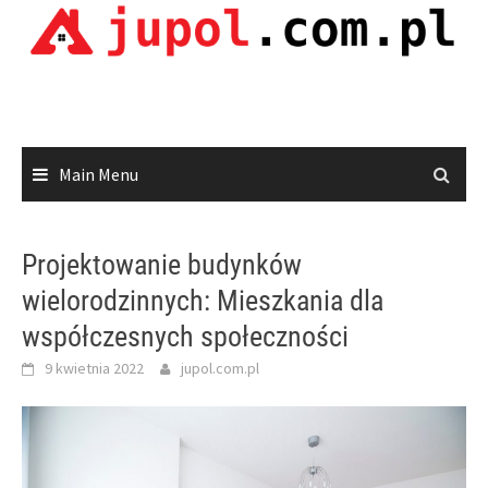
Skip
to
content
Main Menu
Projektowanie budynków
wielorodzinnych: Mieszkania dla
współczesnych społeczności
9 kwietnia 2022
jupol.com.pl