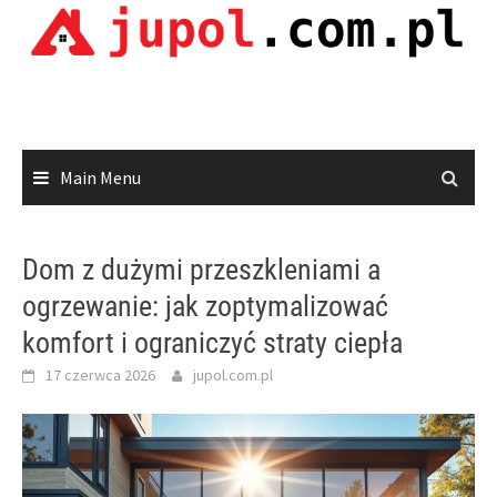
Skip
to
content
Main Menu
Dom z dużymi przeszkleniami a
ogrzewanie: jak zoptymalizować
komfort i ograniczyć straty ciepła
17 czerwca 2026
jupol.com.pl