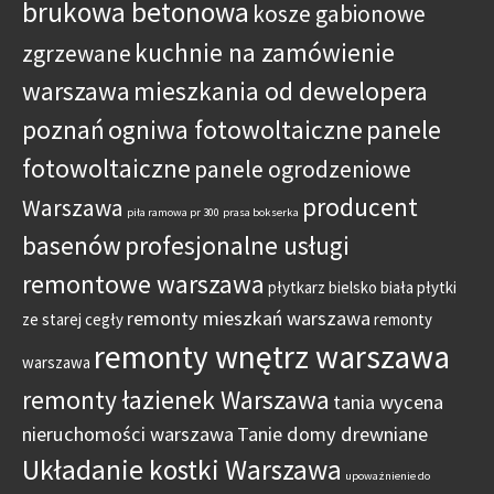
brukowa betonowa
kosze gabionowe
kuchnie na zamówienie
zgrzewane
warszawa
mieszkania od dewelopera
poznań
ogniwa fotowoltaiczne
panele
fotowoltaiczne
panele ogrodzeniowe
producent
Warszawa
piła ramowa pr 300
prasa bokserka
basenów
profesjonalne usługi
remontowe warszawa
płytkarz bielsko biała
płytki
remonty mieszkań warszawa
ze starej cegły
remonty
remonty wnętrz warszawa
warszawa
remonty łazienek Warszawa
tania wycena
nieruchomości warszawa
Tanie domy drewniane
Układanie kostki Warszawa
upoważnienie do