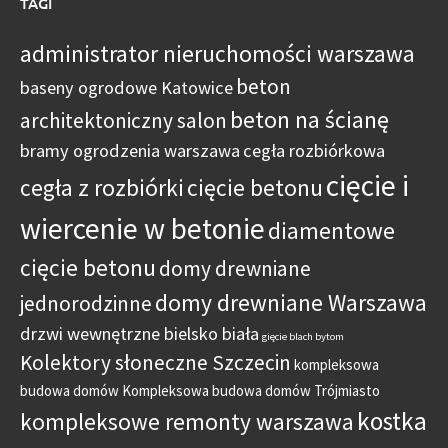
TAGI
administrator nieruchomości warszawa
beton
baseny ogrodowe Katowice
beton na ścianę
architektoniczny salon
bramy ogrodzenia warszawa
cegła rozbiórkowa
cięcie i
cegła z rozbiórki
cięcie betonu
wiercenie w betonie
diamentowe
cięcie betonu
domy drewniane
domy drewniane Warszawa
jednorodzinne
drzwi wewnętrzne bielsko biała
gięcie blach bytom
Kolektory słoneczne Szczecin
kompleksowa
budowa domów
Kompleksowa budowa domów Trójmiasto
kostka
kompleksowe remonty warszawa