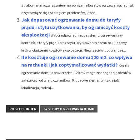
atrakcyjnym rozwiązaniem na obniżenie kosztów ogrzewania, jednak
często wiąże się z szeregiem problemów, które...
Jak dopasować ogrzewanie domu do taryfy
prądu i stylu użytkowania, by ograniczyć koszty
eksploatacji
Wybór odpowiedniego systemu ogrzewania w
kontekście taryfy prądu oraz stylu użytkowania domu to kluczowy
krok w obniżeniu kosztów eksploatacji. Niewłaściwy dobór może...
Ile kosztuje ogrzewanie domu 120 m2: co wpływa
na rachunki i jak zoptymalizować wydatki?
Koszty
ogrzewania domu o powierzchni 120 m2 mogą znacząco się różnić w
zależności od wielu czynników. Kluczowe elementy, takie jak
lokalizacja, rodzaj...
POSTED UNDER
SYSTEMY OGRZEWANIA DOMU