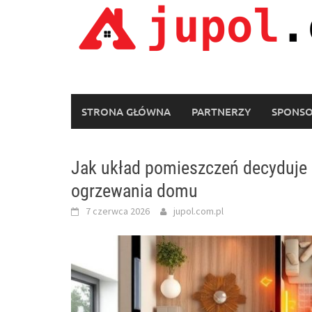
Skip
to
content
STRONA GŁÓWNA
PARTNERZY
SPONS
Jak układ pomieszczeń decyduje 
ogrzewania domu
7 czerwca 2026
jupol.com.pl