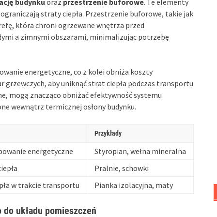
lację budynku
oraz
przestrzenie buforowe
. Te elementy
graniczają straty ciepła. Przestrzenie buforowe, takie jak
strefę, która chroni ogrzewane wnętrza przed
płymi a zimnymi obszarami, minimalizując potrzebę
owanie energetyczne, co z kolei obniża koszty
r grzewczych, aby uniknąć strat ciepła podczas transportu
ane, mogą znacząco obniżać efektywność systemu
one wewnątrz termicznej osłony budynku.
Przykłady
bowanie energetyczne
Styropian, wełna mineralna
ciepła
Pralnie, schowki
pła w trakcie transportu
Pianka izolacyjna, maty
 do układu pomieszczeń