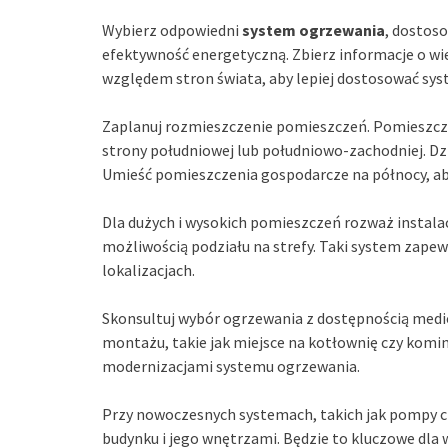
Wybierz odpowiedni
system ogrzewania
, dostos
efektywność energetyczną. Zbierz informacje o wiel
względem stron świata, aby lepiej dostosować sys
Zaplanuj rozmieszczenie pomieszczeń. Pomieszcz
strony południowej lub południowo-zachodniej. D
Umieść pomieszczenia gospodarcze na północy, aby
Dla dużych i wysokich pomieszczeń rozważ instala
możliwością podziału na strefy. Taki system zape
lokalizacjach.
Skonsultuj wybór ogrzewania z dostępnością medió
montażu, takie jak miejsce na kotłownię czy komi
modernizacjami systemu ogrzewania.
Przy nowoczesnych systemach, takich jak pompy ci
budynku i jego wnętrzami. Będzie to kluczowe dla 