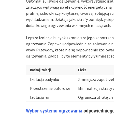
Optymalizuj swoje ogrzewanie, wykorzystując
izo
znacząco wpływają na efektywność energetyczną i o
pralnie, schowki czy korytarze, tworzą izolującą 
wychładzaniem. Działają jako strefy pomiędzy cie
dodatkowego ogrzewania w zimnych miesiącach.
Lepsza izolacja budynku zmniejsza jego zapotrzeb
ogrzewania. Zapewnij odpowiednie zaizolowanie ru
wody. Przewody, które nie są odpowiednio izolow
ogrzewania. Zadbaj, by te elementy były umieszcz
Rodzaj izolacji
Efekt
Izolacja budynku
Zmniejsza zapotrze
Przestrzenie buforowe
Minimalizuje straty 
Izolacja rur
Ogranicza utratę cie
Wybór systemu ogrzewania
odpowiedniego