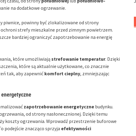
cej czasu, od strony
południowej
lub
południowo-
wanie na dodatkowe ogrzewanie.
zy piwnice, powinny być zlokalizowane od strony
a i ochroni strefy mieszkalne przed zimnym powietrzem.
zcze bardziej ograniczyć zapotrzebowanie na energię
ania, które umożliwiają
strefowanie temperatur
. Dzięki
czenia, które są aktualnie użytkowane, co znacznie
zeń tak, aby zapewnić
komfort cieplny
, zmniejszając
 energetyczne
nimalizować
zapotrzebowanie energetyczne
budynku.
grzewania, od strony nasłonecznionej. Dzięki temu
iży koszty ogrzewania. Wprowadź przestrzenie buforowe
 To podejście znacząco sprzyja
efektywności