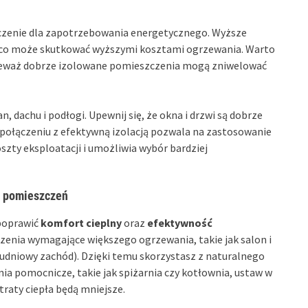
zenie dla zapotrzebowania energetycznego. Wyższe
a, co może skutkować wyższymi kosztami ogrzewania. Warto
 ponieważ dobrze izolowane pomieszczenia mogą zniwelować
n, dachu i podłogi. Upewnij się, że okna i drzwi są dobrze
połączeniu z efektywną izolacją pozwala na zastosowanie
zty eksploatacji i umożliwia wybór bardziej
ji pomieszczeń
 poprawić
komfort cieplny
oraz
efektywność
enia wymagające większego ogrzewania, takie jak salon i
łudniowy zachód). Dzięki temu skorzystasz z naturalnego
nia pomocnicze, takie jak spiżarnia czy kotłownia, ustaw w
traty ciepła będą mniejsze.