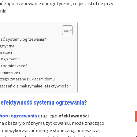
ać zapotrzebowanie energetyczne, co jest istotne przy
nia.
ość systemu ogrzewania?
getyczne
ieszczeń
ji ogrzewania
du pomieszczeń
pomieszczeń
ewczego związane z układem domu
zczeń dla maksymalnej efektywności?
i
efektywność systemu ogrzewania
?
boru ogrzewania
oraz jego
efektywności
ał na obszary o różnym użytkowaniu, może znacząco
lnie wykorzystać energię słoneczną, umieszczaj