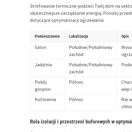
Strefowanie termiczne podzieli Twój dom na sekto
skuteczniejsze zarządzanie energią. Poniżej prz
dotyczące optymalizacji ogrzewania:
Pomieszczenie
Lokalizacja
Opis
Salon
Południe/Południowy
Wyso
zachód
ogrz
Jadalnia
Południe/Południowy
Podo
zachód
Pokój
Północ
Char
gosposi
więc 
Kotłownia
Północ
Nie w
chłod
Rola izolacji i przestrzeni buforowych w optyma