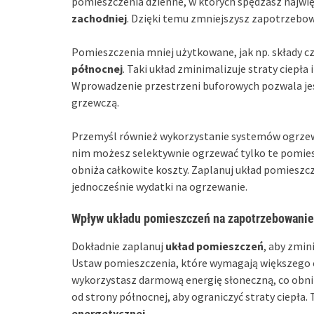
pomieszczenia dzienne, w których spędzasz najwię
zachodniej
. Dzięki temu zmniejszysz zapotrzebo
Pomieszczenia mniej użytkowane, jak np. składy c
północnej
. Taki układ zminimalizuje straty ciepł
Wprowadzenie przestrzeni buforowych pozwala jes
grzewczą.
Przemyśl również wykorzystanie systemów ogrzew
nim możesz selektywnie ogrzewać tylko te pomiesz
obniża całkowite koszty. Zaplanuj układ pomieszc
jednocześnie wydatki na ogrzewanie.
Wpływ układu pomieszczeń na zapotrzebowanie
Dokładnie zaplanuj
układ pomieszczeń
, aby zmi
Ustaw pomieszczenia, które wymagają większego o
wykorzystasz darmową energię słoneczną, co obn
od strony północnej, aby ograniczyć straty ciepła.
energetycznej
.