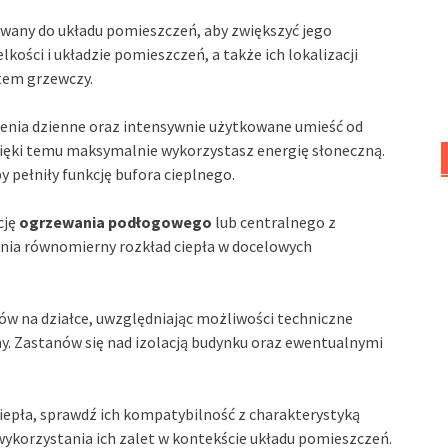
owany do układu pomieszczeń, aby zwiększyć jego
kości i układzie pomieszczeń, a także ich lokalizacji
tem grzewczy.
enia dzienne oraz intensywnie użytkowane umieść od
zięki temu maksymalnie wykorzystasz energię słoneczną.
 pełniły funkcję bufora cieplnego.
cję
ogrzewania podłogowego
lub centralnego z
wnia równomierny rozkład ciepła w docelowych
w na działce, uwzględniając możliwości techniczne
ny. Zastanów się nad izolacją budynku oraz ewentualnymi
epła, sprawdź ich kompatybilność z charakterystyką
wykorzystania ich zalet w kontekście układu pomieszczeń.