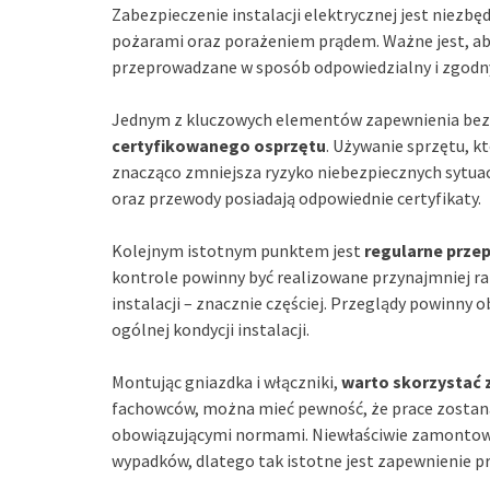
Zabezpieczenie instalacji elektrycznej jest niezb
pożarami oraz porażeniem prądem. Ważne jest, aby 
przeprowadzane w sposób odpowiedzialny i zgodn
Jednym z kluczowych elementów zapewnienia bezpi
certyfikowanego osprzętu
. Używanie sprzętu, k
znacząco zmniejsza ryzyko niebezpiecznych sytuacj
oraz przewody posiadają odpowiednie certyfikaty.
Kolejnym istotnym punktem jest
regularne prze
kontrole powinny być realizowane przynajmniej ra
instalacji – znacznie częściej. Przeglądy powinny 
ogólnej kondycji instalacji.
Montując gniazdka i włączniki,
warto skorzystać 
fachowców, można mieć pewność, że prace zostan
obowiązującymi normami. Niewłaściwie zamontowa
wypadków, dlatego tak istotne jest zapewnienie p