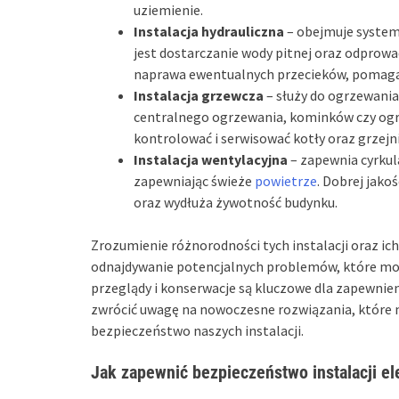
uziemienie.
Instalacja hydrauliczna
– obejmuje system
jest dostarczanie wody pitnej oraz odprowad
naprawa ewentualnych przecieków, pomaga
Instalacja grzewcza
– służy do ogrzewani
centralnego ogrzewania, kominków czy ogr
kontrolować i serwisować kotły oraz grzejn
Instalacja wentylacyjna
– zapewnia cyrkul
zapewniając świeże
powietrze
. Dobrej jako
oraz wydłuża żywotność budynku.
Zrozumienie różnorodności tych instalacji oraz ic
odnajdywanie potencjalnych problemów, które mogą
przeglądy i konserwacje są kluczowe dla zapewnie
zwrócić uwagę na nowoczesne rozwiązania, które
bezpieczeństwo naszych instalacji.
Jak zapewnić bezpieczeństwo instalacji el