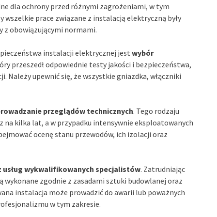
ędne dla ochrony przed różnymi zagrożeniami, w tym
wszelkie prace związane z instalacją elektryczną były
y z obowiązującymi normami.
eczeństwa instalacji elektrycznej jest
wybór
tóry przeszedł odpowiednie testy jakości i bezpieczeństwa,
i. Należy upewnić się, że wszystkie gniazdka, włączniki
prowadzanie przeglądów technicznych
. Tego rodzaju
z na kilka lat, a w przypadku intensywnie eksploatowanych
obejmować ocenę stanu przewodów, ich izolacji oraz
z usług wykwalifikowanych specjalistów
. Zatrudniając
ą wykonane zgodnie z zasadami sztuki budowlanej oraz
na instalacja może prowadzić do awarii lub poważnych
rofesjonalizmu w tym zakresie.