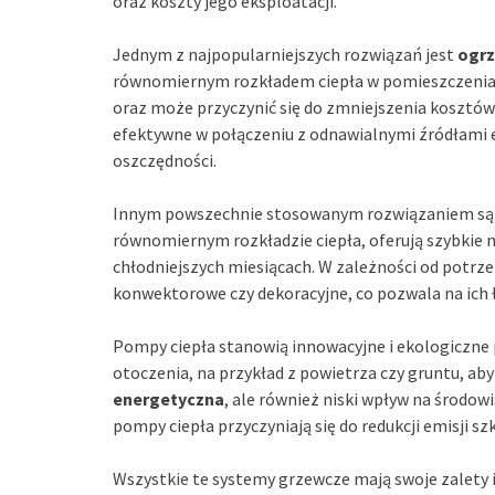
oraz koszty jego eksploatacji.
Jednym z najpopularniejszych rozwiązań jest
ogr
równomiernym rozkładem ciepła w pomieszczeniac
oraz może przyczynić się do zmniejszenia kosztó
efektywne w połączeniu z odnawialnymi źródłami e
oszczędności.
Innym powszechnie stosowanym rozwiązaniem są 
równomiernym rozkładzie ciepła, oferują szybkie
chłodniejszych miesiącach. W zależności od potrze
konwektorowe czy dekoracyjne, co pozwala na ich
Pompy ciepła stanowią innowacyjne i ekologiczne 
otoczenia, na przykład z powietrza czy gruntu, aby
energetyczna
, ale również niski wpływ na środow
pompy ciepła przyczyniają się do redukcji emisji sz
Wszystkie te systemy grzewcze mają swoje zalety 