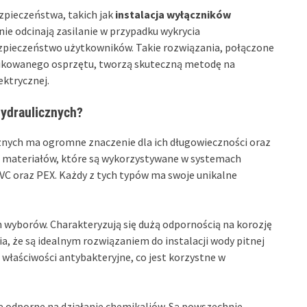
pieczeństwa, takich jak
instalacja wyłączników
ie odcinają zasilanie w przypadku wykrycia
zpieczeństwo użytkowników. Takie rozwiązania, połączone
fikowanego osprzętu, tworzą skuteczną metodę na
ektrycznej.
 hydraulicznych?
cznych ma ogromne znaczenie dla ich długowieczności oraz
h materiałów, które są wykorzystywane w systemach
VC oraz PEX. Każdy z tych typów ma swoje unikalne
ch wyborów. Charakteryzują się dużą odpornością na korozję
a, że są idealnym rozwiązaniem do instalacji wody pitnej
łaściwości antybakteryjne, co jest korzystne w
że odporne na działanie chemikaliów. Są powszechnie