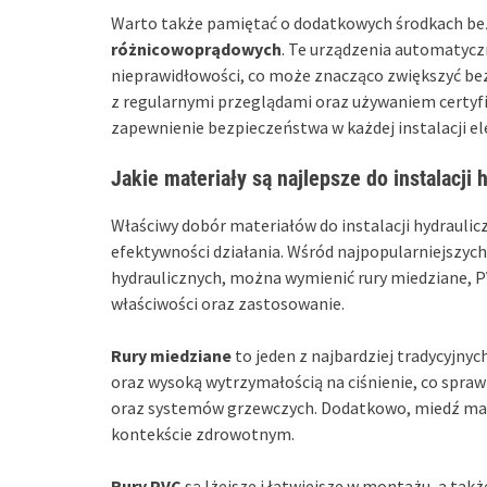
Warto także pamiętać o dodatkowych środkach bez
różnicowoprądowych
. Te urządzenia automatyczn
nieprawidłowości, co może znacząco zwiększyć be
z regularnymi przeglądami oraz używaniem certy
zapewnienie bezpieczeństwa w każdej instalacji el
Jakie materiały są najlepsze do instalacji
Właściwy dobór materiałów do instalacji hydrauli
efektywności działania. Wśród najpopularniejszyc
hydraulicznych, można wymienić rury miedziane, P
właściwości oraz zastosowanie.
Rury miedziane
to jeden z najbardziej tradycyjny
oraz wysoką wytrzymałością na ciśnienie, co sprawi
oraz systemów grzewczych. Dodatkowo, miedź ma w
kontekście zdrowotnym.
Rury PVC
są lżejsze i łatwiejsze w montażu, a tak