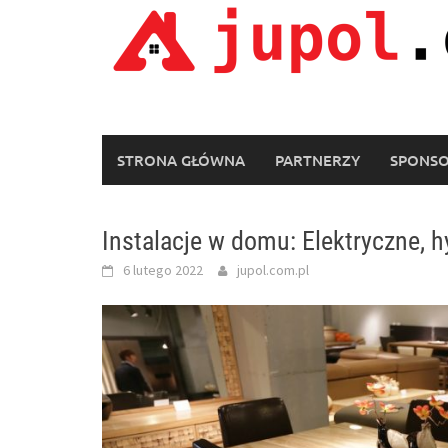
Skip
to
content
STRONA GŁÓWNA
PARTNERZY
SPONS
Instalacje w domu: Elektryczne, h
6 lutego 2022
jupol.com.pl