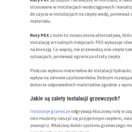
stosowane w instalacjach wodociągowych i kanaliza
do użycia w instalacjach na ciepłą wodę, poniewa
materiału.
Rury PEX
z kolei to nowoczesna alternatywa, która 
instalację w trudnych miejscach. PEX wykazuje równ
na korozję. Co więcej, nie przewodzą one ciepła ta
sytuacjach, ponieważ ogranicza straty ciepła.
Podczas wyboru materiałów do instalacji hydraulic
wpływ na zdrowie użytkowników. Dobrym rozwiąza
doborze odpowiednich materiałów zgodnie z wymag
Jakie są zalety instalacji grzewczych?
Instalacje grzewcze
odgrywają kluczową rolę w za
nim możemy cieszyć się przyjemnym ciepłem, nie
zewnątrz. Właściwy dobór systemu grzewczego ma