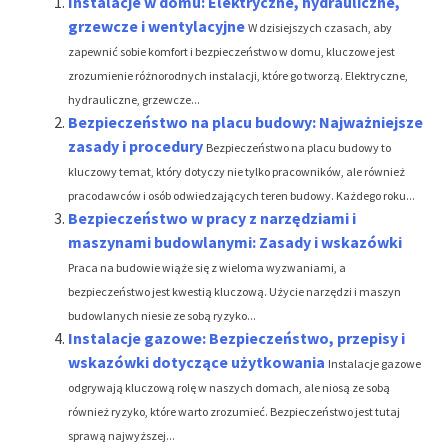
Instalacje w domu: Elektryczne, hydrauliczne,
grzewcze i wentylacyjne
W dzisiejszych czasach, aby
zapewnić sobie komfort i bezpieczeństwo w domu, kluczowe jest
zrozumienie różnorodnych instalacji, które go tworzą. Elektryczne,
hydrauliczne, grzewcze...
Bezpieczeństwo na placu budowy: Najważniejsze
zasady i procedury
Bezpieczeństwo na placu budowy to
kluczowy temat, który dotyczy nie tylko pracowników, ale również
pracodawców i osób odwiedzających teren budowy. Każdego roku...
Bezpieczeństwo w pracy z narzędziami i
maszynami budowlanymi: Zasady i wskazówki
Praca na budowie wiąże się z wieloma wyzwaniami, a
bezpieczeństwo jest kwestią kluczową. Użycie narzędzi i maszyn
budowlanych niesie ze sobą ryzyko...
Instalacje gazowe: Bezpieczeństwo, przepisy i
wskazówki dotyczące użytkowania
Instalacje gazowe
odgrywają kluczową rolę w naszych domach, ale niosą ze sobą
również ryzyko, które warto zrozumieć. Bezpieczeństwo jest tutaj
sprawą najwyższej...