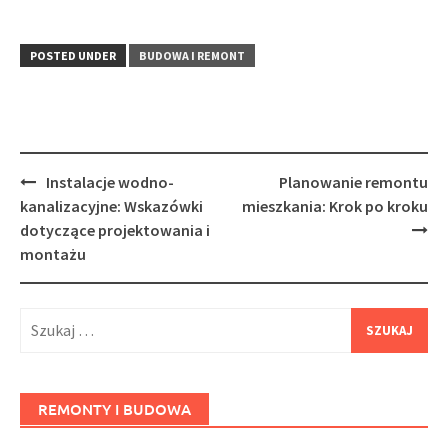
POSTED UNDER
BUDOWA I REMONT
Post
Instalacje wodno-
Planowanie remontu
navigation
kanalizacyjne: Wskazówki
mieszkania: Krok po kroku
dotyczące projektowania i
montażu
Szukaj:
REMONTY I BUDOWA