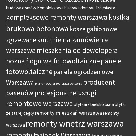
budowa domów
Kompleksowa budowa domów Trójmiasto
kostka
kompleksowe remonty warszawa
brukowa betonowa
kosze gabionowe
kuchnie na zamówienie
zgrzewane
warszawa
mieszkania od dewelopera
poznań
ogniwa fotowoltaiczne
panele
fotowoltaiczne
panele ogrodzeniowe
producent
Warszawa
piła ramowa pr 300
prasa bokserka
basenów
profesjonalne usługi
remontowe warszawa
płytkarz bielsko biała
płytki
remonty mieszkań warszawa
ze starej cegły
remonty
remonty wnętrz warszawa
warszawa
remonty łazienek Warszawa
tania wycena