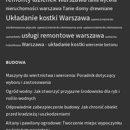
nieruchomości warszawa
Tanie domy drewniane
Układanie kostki Warszawa
upoważnienie do
zezłomowania pojazdu
upoważnienie do złomowania auta
upoważnienie do złomowania
usługi remontowe warszawa
samochodu
walcarka
Warszawa - układanie kostki
wiercenie betonu
trójrolkowa
BUDOWA
Maszyny do wiertnictwa i wiercenia: Poradnik dotyczący
wyboru i zastosowania
Ogród wodny: Jak stworzyć przyjazne środowisko dla ryb i
roślin wodnych
Odpowiednie zabezpieczenie budowy: Jak chronić obiekt
przed kradzieżą i uszkodzeniami
Altany i pawilony ogrodowe: Tworzenie miejsc wypoczynku
na świeżym powietrzu