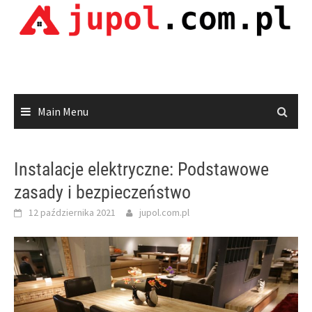
Skip
to
content
Main Menu
Instalacje elektryczne: Podstawowe
zasady i bezpieczeństwo
12 października 2021
jupol.com.pl