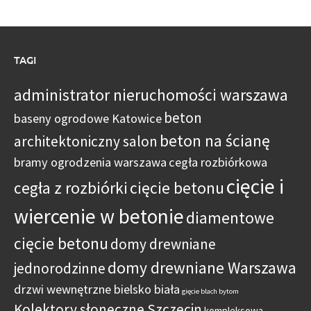
TAGI
administrator nieruchomości warszawa
beton
baseny ogrodowe Katowice
beton na ścianę
architektoniczny salon
bramy ogrodzenia warszawa
cegła rozbiórkowa
cięcie i
cegła z rozbiórki
cięcie betonu
wiercenie w betonie
diamentowe
cięcie betonu
domy drewniane
domy drewniane Warszawa
jednorodzinne
drzwi wewnętrzne bielsko biała
gięcie blach bytom
Kolektory słoneczne Szczecin
kompleksowa