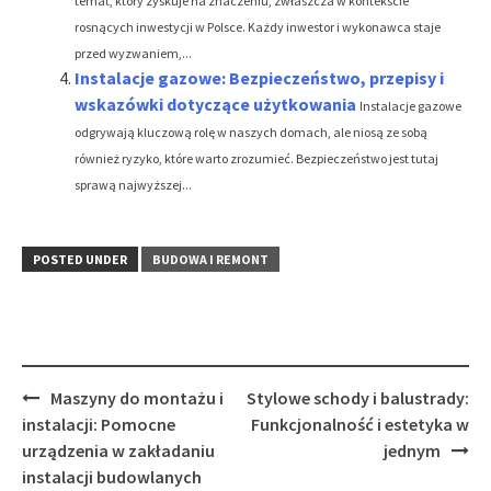
temat, który zyskuje na znaczeniu, zwłaszcza w kontekście
rosnących inwestycji w Polsce. Każdy inwestor i wykonawca staje
przed wyzwaniem,...
Instalacje gazowe: Bezpieczeństwo, przepisy i
wskazówki dotyczące użytkowania
Instalacje gazowe
odgrywają kluczową rolę w naszych domach, ale niosą ze sobą
również ryzyko, które warto zrozumieć. Bezpieczeństwo jest tutaj
sprawą najwyższej...
POSTED UNDER
BUDOWA I REMONT
Post
Maszyny do montażu i
Stylowe schody i balustrady:
navigation
instalacji: Pomocne
Funkcjonalność i estetyka w
urządzenia w zakładaniu
jednym
instalacji budowlanych