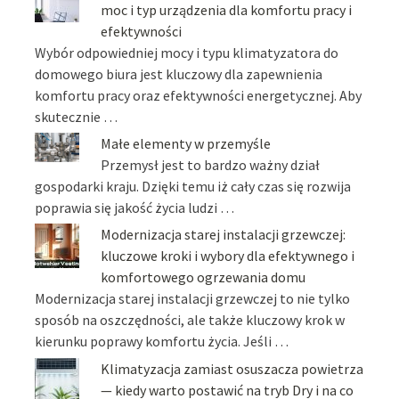
moc i typ urządzenia dla komfortu pracy i
efektywności
Wybór odpowiedniej mocy i typu klimatyzatora do
domowego biura jest kluczowy dla zapewnienia
komfortu pracy oraz efektywności energetycznej. Aby
skutecznie …
Małe elementy w przemyśle
Przemysł jest to bardzo ważny dział
gospodarki kraju. Dzięki temu iż cały czas się rozwija
poprawia się jakość życia ludzi …
Modernizacja starej instalacji grzewczej:
kluczowe kroki i wybory dla efektywnego i
komfortowego ogrzewania domu
Modernizacja starej instalacji grzewczej to nie tylko
sposób na oszczędności, ale także kluczowy krok w
kierunku poprawy komfortu życia. Jeśli …
Klimatyzacja zamiast osuszacza powietrza
— kiedy warto postawić na tryb Dry i na co