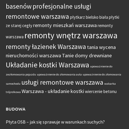
basenów
profesjonalne usługi
remontowe warszawa
płytkarz bielsko biała
płytki
remonty mieszkań warszawa
ze starej cegły
remonty
remonty wnętrz warszawa
warszawa
remonty łazienek Warszawa
tania wycena
nieruchomości warszawa
Tanie domy drewniane
Układanie kostki Warszawa
upoważnienie do
zezłomowania pojazdu
upoważnienie do złomowania auta
upoważnienie do złomowania
usługi remontowe warszawa
samochodu
walcarka
Warszawa - układanie kostki
wiercenie betonu
trójrolkowa
BUDOWA
Płyta OSB – jak się sprawuje w warunkach suchych?