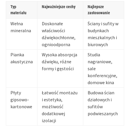
Typ
Najważniejsze cechy
Najlepsze
materiału
zastosowanie
Wełna
Doskonałe
Ściany i sufity w
mineralna
właściwości
budynkach
dźwiękochłonne,
mieszkalnych i
ognioodporna
biurowych
Pianka
Wysoka absorpcja
Studia
akustyczna
dźwięku, różne
nagraniowe,
formy i gęstości
sale
konferencyjne,
domowe kina
Płyty
Łatwość montażu
Budowa ścian
gipsowo-
i estetyka,
działowych i
kartonowe
możliwość
sufitów
dodatkowej
podwieszanych
izolacji