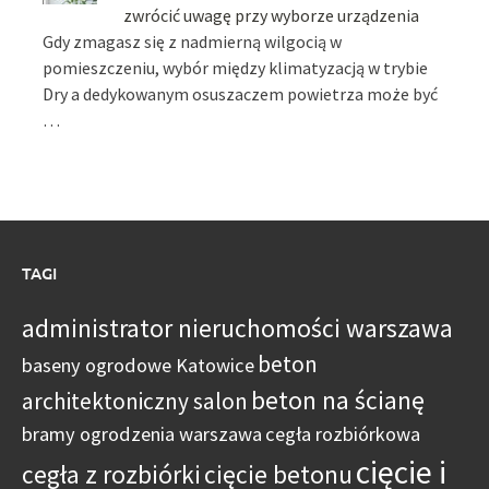
zwrócić uwagę przy wyborze urządzenia
Gdy zmagasz się z nadmierną wilgocią w
pomieszczeniu, wybór między klimatyzacją w trybie
Dry a dedykowanym osuszaczem powietrza może być
…
TAGI
administrator nieruchomości warszawa
beton
baseny ogrodowe Katowice
beton na ścianę
architektoniczny salon
bramy ogrodzenia warszawa
cegła rozbiórkowa
cięcie i
cegła z rozbiórki
cięcie betonu