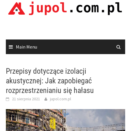
Skip
to
content
Main Menu
Przepisy dotyczące izolacji
akustycznej: Jak zapobiegać
rozprzestrzenianiu się hałasu
21 sierpnia 2021
jupol.com.pl