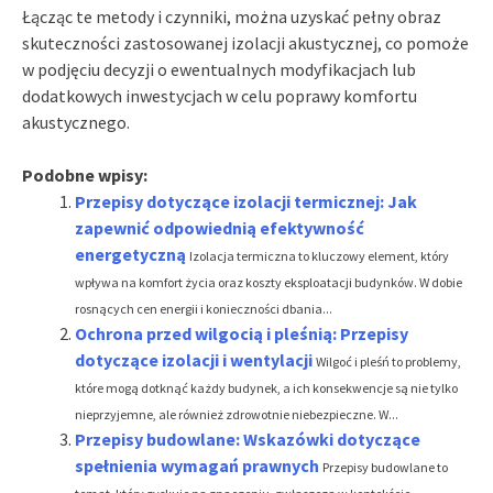
Łącząc te metody i czynniki, można uzyskać pełny obraz
skuteczności zastosowanej izolacji akustycznej, co pomoże
w podjęciu decyzji o ewentualnych modyfikacjach lub
dodatkowych inwestycjach w celu poprawy komfortu
akustycznego.
Podobne wpisy:
Przepisy dotyczące izolacji termicznej: Jak
zapewnić odpowiednią efektywność
energetyczną
Izolacja termiczna to kluczowy element, który
wpływa na komfort życia oraz koszty eksploatacji budynków. W dobie
rosnących cen energii i konieczności dbania...
Ochrona przed wilgocią i pleśnią: Przepisy
dotyczące izolacji i wentylacji
Wilgoć i pleśń to problemy,
które mogą dotknąć każdy budynek, a ich konsekwencje są nie tylko
nieprzyjemne, ale również zdrowotnie niebezpieczne. W...
Przepisy budowlane: Wskazówki dotyczące
spełnienia wymagań prawnych
Przepisy budowlane to