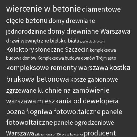
wiercenie w betonie
diamentowe
cięcie betonu
domy drewniane
domy drewniane Warszawa
jednorodzinne
drzwi wewnętrzne bielsko biała
gięcie blach bytom
Kolektory słoneczne Szczecin
kompleksowa
budowa domów
Kompleksowa budowa domów Trójmiasto
kostka
kompleksowe remonty warszawa
brukowa betonowa
kosze gabionowe
kuchnie na zamówienie
zgrzewane
warszawa
mieszkania od dewelopera
poznań
ogniwa fotowoltaiczne
panele
fotowoltaiczne
panele ogrodzeniowe
producent
Warszawa
piła ramowa pr 300
prasa bokserka