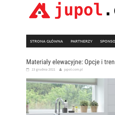
Skip
to
content
STRONA GŁÓWNA
PARTNERZY
SPONS
Materiały elewacyjne: Opcje i tr
23 grudnia 2021
jupol.com.pl