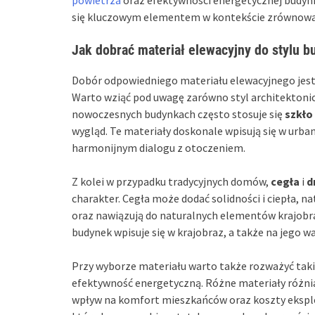
się kluczowym elementem w kontekście zrównowa
Jak dobrać materiał elewacyjny do stylu 
Dobór odpowiedniego materiału elewacyjnego jest 
Warto wziąć pod uwagę zarówno styl architektonic
nowoczesnych budynkach często stosuje się
szkło
wygląd. Te materiały doskonale wpisują się w urba
harmonijnym dialogu z otoczeniem.
Z kolei w przypadku tradycyjnych domów,
cegła
i
d
charakter. Cegła może dodać solidności i ciepła,
oraz nawiązują do naturalnych elementów krajobra
budynek wpisuje się w krajobraz, a także na jego w
Przy wyborze materiału warto także rozważyć taki
efektywność energetyczną. Różne materiały różnią 
wpływ na komfort mieszkańców oraz koszty ekspl