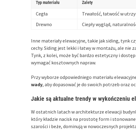
Typ materiału
Zalety
Cegła
Trwałość, łatwość w utrz
Drewno
Ciepły wygląd, naturalnoś
Inne materiały elewacyjne, takie jak siding, tynk
cechy. Siding jest lekki i łatwy w montażu, ale nie
Tynk, z kolei, może być bardzo estetyczny i dostę
wymagać kosztownych napraw.
Przy wyborze odpowiedniego materiału elewacyjne
wady
, aby dopasować je do swoich potrzeb oraz o
Jakie są aktualne trendy w wykończeniu e
W ostatnich latach w architekturze elewacji bud
który kładzie nacisk na prostotę form i stonowane k
szarości i beże, dominują w nowoczesnych projekt