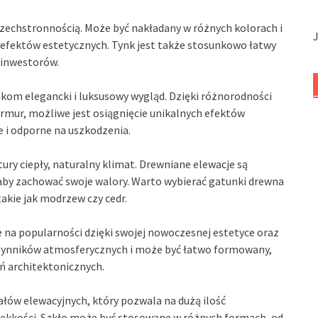
szechstronnością. Może być nakładany w różnych kolorach i
efektów estetycznych. Tynk jest także stosunkowo łatwy
 inwestorów.
nkom elegancki i luksusowy wygląd. Dzięki różnorodności
armur, możliwe jest osiągnięcie unikalnych efektów
e i odporne na uszkodzenia.
ury ciepły, naturalny klimat. Drewniane elewacje są
 aby zachować swoje walory. Warto wybierać gatunki drewna
akie jak modrzew czy cedr.
e na popularności dzięki swojej nowoczesnej estetyce oraz
e czynników atmosferycznych i może być łatwo formowany,
ń architektonicznych.
łów elewacyjnych, który pozwala na dużą ilość
lekkości. Szkło może być stosowane w różnych formach, od