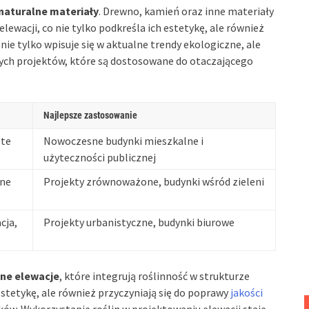
naturalne materiały
. Drewno, kamień oraz inne materiały
ewacji, co nie tylko podkreśla ich estetykę, ale również
ie tylko wpisuje się w aktualne trendy ekologiczne, ale
łych projektów, które są dostosowane do otaczającego
Najlepsze zastosowanie
ste
Nowoczesne budynki mieszkalne i
użyteczności publicznej
zne
Projekty zrównoważone, budynki wśród zieleni
cja,
Projekty urbanistyczne, budynki biurowe
one elewacje
, które integrują roślinność w strukturze
estetykę, ale również przyczyniają się do poprawy
jakości
ów. Wykorzystanie roślin w projektowaniu elewacji staje