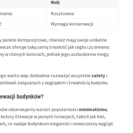
Wady
ymaniu
Kosztowna
ć
Wymaga konserwacji
 czy panele kompozytowe, również mają swoje unikalne
 zawsze oferuje taką samą trwałość jak cegła czy drewno.
pny w różnych kolorach, jednak jego uszkodzenia mogą
go warto więc dokładnie rozważyć wszystkie
zalety
i
czekiwań związanych z wyglądem i trwałością budynku.
lewacji budynków?
ynków obserwujemy wzrost popularności
minimalizmu
,
olory. Elewacje w jasnych tonacjach, takich jak biel,
ach, co nadaje budynkom elegancki i nowoczesny wygląd.