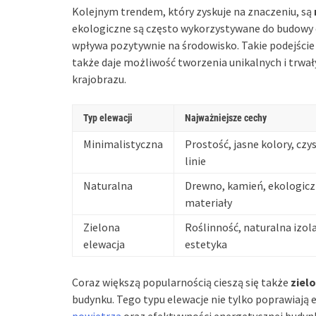
Kolejnym trendem, który zyskuje na znaczeniu, są
ekologiczne są często wykorzystywane do budowy el
wpływa pozytywnie na środowisko. Takie podejście n
także daje możliwość tworzenia unikalnych i trwa
krajobrazu.
Typ elewacji
Najważniejsze cechy
Minimalistyczna
Prostość, jasne kolory, czy
linie
Naturalna
Drewno, kamień, ekologic
materiały
Zielona
Roślinność, naturalna izola
elewacja
estetyka
Coraz większą popularnością cieszą się także
ziel
budynku. Tego typu elewacje nie tylko poprawiają 
powietrza
oraz efektywności energetycznej budynk