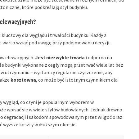
toniczne, które podkreślają styl budynku.
 elewacyjnych?
kluczowy dla wyglądu i trwałości budynku. Każdy z
re warto wziąć pod uwagę przy podejmowaniu decyzji.
łów elewacyjnych.
Jest niezwykle trwała
i odporna na
że budynki wykonane z cegły mogą przetrwać wiele lat bez
 w utrzymaniu – wystarczy regularne czyszczenie, aby
także
kosztowna
, co może być istotnym czynnikiem dla
lny wygląd, co czyni je popularnym wyborem w
oże wpisać się w wiele stylów budowlanych. Jednak drewno
ego degradacji i szkodom spowodowanym przez wilgoć oraz
ć wyższe koszty w dłuższym okresie.