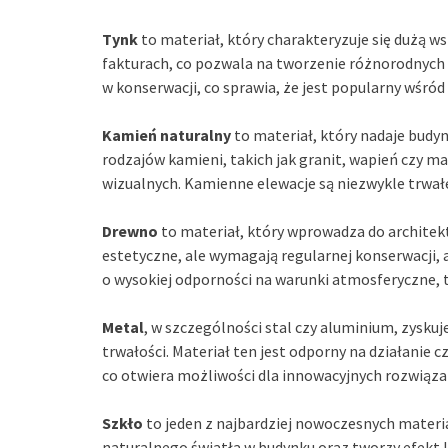
Tynk
to materiał, który charakteryzuje się dużą w
fakturach, co pozwala na tworzenie różnorodnych 
w konserwacji, co sprawia, że jest popularny wśród
Kamień naturalny
to materiał, który nadaje budy
rodzajów kamieni, takich jak granit, wapień czy m
wizualnych. Kamienne elewacje są niezwykle trwał
Drewno
to materiał, który wprowadza do architekt
estetyczne, ale wymagają regularnej konserwacji,
o wysokiej odporności na warunki atmosferyczne, t
Metal
, w szczególności stal czy aluminium, zyskuj
trwałości. Materiał ten jest odporny na działani
co otwiera możliwości dla innowacyjnych rozwiąza
Szkło
to jeden z najbardziej nowoczesnych materia
naturalnego światła w budynku oraz tworzy efekt 