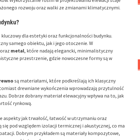
żonego rozwoju oraz walki ze zmianami klimatycznymi.
budynku?
kluczowy dla estetyki oraz funkcjonalności budynku.
zny samego obiektu, jak i jego otoczenie. W
oraz
metal
, które nadają elegancki, minimalistyczny
nistyczne przestrzenie, gdzie nowoczesne formy są w
rewno
są materiałami, które podkreślają ich klasyczny
 natomiast drewniane wykończenia wprowadzają przytulność
zu. Dobrze dobrany materiał elewacyjny wpływa na to, jak
artość rynkową.
e aspekty jak trwałość, łatwość w utrzymaniu oraz
się pod względem izolacji termicznej i akustycznej, co ma
oatacji. Dobrym przykładem są materiały kompozytowe,