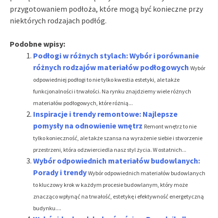
przygotowaniem podłoża, które mogą być konieczne przy
niektórych rodzajach podłóg.
Podobne wpisy:
Podłogi w różnych stylach: Wybór i porównanie
różnych rodzajów materiałów podłogowych
Wybór
odpowiedniej podłogi to nie tylko kwestia estetyki, ale także
funkcjonalności i trwałości. Na rynku znajdziemy wiele różnych
materiałów podłogowych, które różnią...
Inspiracje i trendy remontowe: Najlepsze
pomysły na odnowienie wnętrz
Remont wnętrz to nie
tylko konieczność, ale także szansa na wyrażenie siebie i stworzenie
przestrzeni, która odzwierciedla nasz styl życia. W ostatnich...
Wybór odpowiednich materiałów budowlanych:
Porady i trendy
Wybór odpowiednich materiałów budowlanych
to kluczowy krok w każdym procesie budowlanym, który może
znacząco wpłynąć na trwałość, estetykę i efektywność energetyczną
budynku....