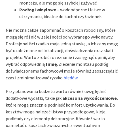
montażu, ale mogą się szybciej zużywać.
Podłogi winylowe
– wodoodporne i łatwe w
utrzymaniu, idealne do kuchni czy łazienek.
Nie można także zapominać o kosztach robocizny, które
mogą się różnić w zależności od wybranego wykonawcy.
Profesjonaliści rzadko mają jedną stawkę, a ich ceny mogą
być uzależnione od lokalizacji, doświadczenia oraz skali
projektu. Warto zrobić rozeznanie i zasięgnąć opinii, aby
wybrać odpowiednią
firmę
. Zlecenie montażu podłóg
doświadczonemu fachowcowi może również zaoszczędzić
czas i zminimalizować ryzyko
błędów
.
Przy planowaniu budżetu warto również uwzględnić
dodatkowe wydatki, takie jak
akcesoria wykończeniowe
,
które mogą znacznie podnieść komfort użytkowania. Do
kosztów mogą należeć listwy przypodłogowe, kleje,
podkłady czy elementy dekoracyjne. Również warto
pamiętać o kosztach związanych z ewentualnym