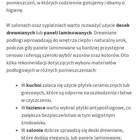
pomieszczeń, w których codziennie gotujemy i dbamy o
higienę.
W salonach oraz sypialniach warto rozważyć użycie
desek
drewnianych
lub
paneli laminowanych
. Drewniane
podłogi wprowadzają do wnętrza ciepło i naturalny urok,
podczas gdy panele laminowane są bardziej przystępne
cenowo i oferują szeroki wybór wzorów oraz kolorów. Oto
kilka rekomendacji dotyczących wyboru materiałów
podłogowych w różnych pomieszczeniach:
W
kuchni
zaleca się użycie płytek ceramicznych lub
gresowych, które są odporne na uszkodzenia i łatwe
w czyszczeniu.
W
łazience
warto wybrać płytki antypoślizgowe, co
zwiększa bezpieczeństwo w tym wilgotnym
środowisku.
W
salonie
dobrze sprawdzą się deski drewniane,
które dodają elegancji, lub panele laminowane,