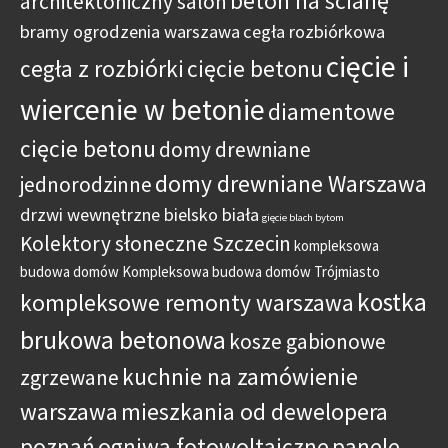
beton na ścianę
architektoniczny salon
bramy ogrodzenia warszawa
cegła rozbiórkowa
cięcie i
cegła z rozbiórki
cięcie betonu
wiercenie w betonie
diamentowe
cięcie betonu
domy drewniane
domy drewniane Warszawa
jednorodzinne
drzwi wewnętrzne bielsko biała
gięcie blach bytom
Kolektory słoneczne Szczecin
kompleksowa
budowa domów
Kompleksowa budowa domów Trójmiasto
kostka
kompleksowe remonty warszawa
brukowa betonowa
kosze gabionowe
kuchnie na zamówienie
zgrzewane
warszawa
mieszkania od dewelopera
poznań
ogniwa fotowoltaiczne
panele