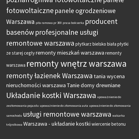
fotowoltaiczne
panele ogrodzeniowe
producent
Warszawa
piła ramowa pr 300
prasa bokserka
basenów
profesjonalne usługi
remontowe warszawa
płytkarz bielsko biała
płytki
remonty mieszkań warszawa
ze starej cegły
remonty
remonty wnętrz warszawa
warszawa
remonty łazienek Warszawa
tania wycena
nieruchomości warszawa
Tanie domy drewniane
Układanie kostki Warszawa
upoważnienie do
zezłomowania pojazdu
upoważnienie do złomowania auta
upoważnienie do złomowania
usługi remontowe warszawa
samochodu
walcarka
Warszawa - układanie kostki
wiercenie betonu
trójrolkowa