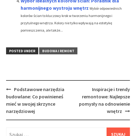
Wybór idealnych kolorów ścian: Poradnik dla
harmonijnego wystroju wnętrz
Wybór odpowiednich
kolorów ścian to kluczowy krok w tworzeniu harmonijnego i
przytulnego wnętrza. Kolory nie tylko wpływają na estetykę
pomieszczenia, ale także...
POSTED UNDER
BUDOWA I REMONT
Post
Podstawowe narzędzia
Inspiracje i trendy
navigation
budowlane: Co powinieneś
remontowe: Najlepsze
mieć w swojej skrzynce
pomysły na odnowienie
narzędziowej
wnętrz
Szukaj: