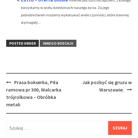
Internet jest dziś narzędziem, z którego
korzystamy w wielu dziedzinach naszego życia. Za jego
pośrednictwem możemy wykonywać wiele czynności, które dawniej
wymagały...
POSTED UNDER
INNEGO RODZAJU
Post
Prasa bokserka, Piła
Jak pozbyć się gruzu w
navigation
ramowa pr 300, Walcarka
Warszawie.
trójrolkowa – Obróbka
metali
Szukaj: