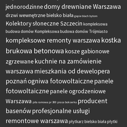
domy drewniane Warszawa
jednorodzinne
drzwi wewnętrzne bielsko biała
gięcie blach bytom
Kolektory słoneczne Szczecin
kompleksowa
budowa domów
Kompleksowa budowa domów Trójmiasto
kostka
kompleksowe remonty warszawa
brukowa betonowa
kosze gabionowe
kuchnie na zamówienie
zgrzewane
warszawa
mieszkania od dewelopera
poznań
ogniwa fotowoltaiczne
panele
fotowoltaiczne
panele ogrodzeniowe
producent
Warszawa
piła ramowa pr 300
prasa bokserka
basenów
profesjonalne usługi
remontowe warszawa
płytkarz bielsko biała
płytki