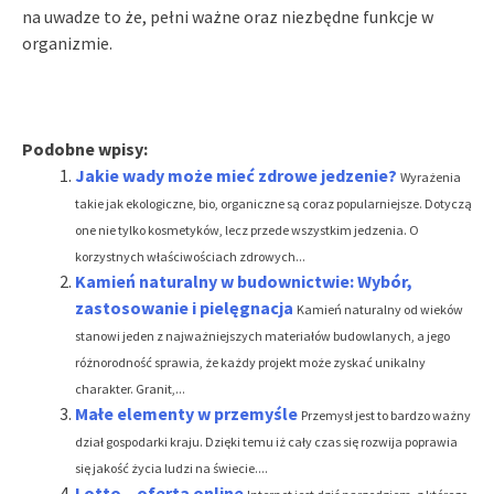
na uwadze to że, pełni ważne oraz niezbędne funkcje w
organizmie.
Podobne wpisy:
Jakie wady może mieć zdrowe jedzenie?
Wyrażenia
takie jak ekologiczne, bio, organiczne są coraz popularniejsze. Dotyczą
one nie tylko kosmetyków, lecz przede wszystkim jedzenia. O
korzystnych właściwościach zdrowych...
Kamień naturalny w budownictwie: Wybór,
zastosowanie i pielęgnacja
Kamień naturalny od wieków
stanowi jeden z najważniejszych materiałów budowlanych, a jego
różnorodność sprawia, że każdy projekt może zyskać unikalny
charakter. Granit,...
Małe elementy w przemyśle
Przemysł jest to bardzo ważny
dział gospodarki kraju. Dzięki temu iż cały czas się rozwija poprawia
się jakość życia ludzi na świecie....
Lotto – oferta online