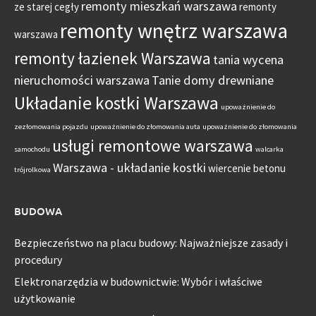
remonty mieszkań warszawa
ze starej cegły
remonty
remonty wnętrz warszawa
warszawa
remonty łazienek Warszawa
tania wycena
nieruchomości warszawa
Tanie domy drewniane
Układanie kostki Warszawa
upoważnienie do
zezłomowania pojazdu
upoważnienie do złomowania auta
upoważnienie do złomowania
usługi remontowe warszawa
samochodu
walcarka
Warszawa - układanie kostki
wiercenie betonu
trójrolkowa
BUDOWA
Bezpieczeństwo na placu budowy: Najważniejsze zasady i
procedury
Elektronarzędzia w budownictwie: Wybór i właściwe
użytkowanie