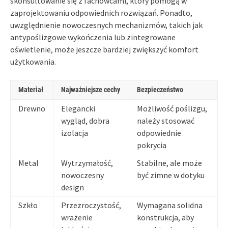
skonsultowanie się z fachowcami, który pomogą w
zaprojektowaniu odpowiednich rozwiązań. Ponadto,
uwzględnienie nowoczesnych mechanizmów, takich jak
antypoślizgowe wykończenia lub zintegrowane
oświetlenie, może jeszcze bardziej zwiększyć komfort
użytkowania.
Materiał
Najważniejsze cechy
Bezpieczeństwo
Drewno
Elegancki
Możliwość poślizgu,
wygląd, dobra
należy stosować
izolacja
odpowiednie
pokrycia
Metal
Wytrzymałość,
Stabilne, ale może
nowoczesny
być zimne w dotyku
design
Szkło
Przezroczystość,
Wymagana solidna
wrażenie
konstrukcja, aby