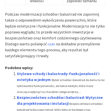
lekkości
zapobiec łamaniu
Podczas modernizacji schodów i balustrad nie zapomnij
także o odpowiednim wykończeniu powierzchni, które
będzie estetyczne i funkcjonalne. Modernizacja to nie tylko
poprawa wyglądu; to przede wszystkim inwestycja w
bezpieczeństwo oraz komfort codziennego użytkowania.
Dlatego warto poświęcić
czas
na dokładne przemyślenie
każdego elementu tego procesu, aby rezultat był
satysfakcjonujący i trwały.
Podobne wpisy:
Stylowe schody i balustrady: Funkcjonalność i
estetyka w jednym
Wybór schodów i balustrad do domu to nie
tylko kwestia funkcjonalności, ale także estetyki, która może
znacząco wpłynąć na charakter całego wnętrza....
Bezpieczeństwo schodów i balustrad: Wytyczne
dla projektowania i instalacji
Bezpieczeństwo schodów i
balustrad to kluczowy temat, który dotyczy każdego z nas,