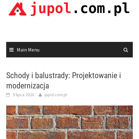
Skip
to
content
Main Menu
Schody i balustrady: Projektowanie i
modernizacja
9 lipca 2020
jupol.com.pl