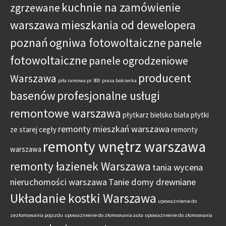
kuchnie na zamówienie
zgrzewane
warszawa
mieszkania od dewelopera
poznań
ogniwa fotowoltaiczne
panele
fotowoltaiczne
panele ogrodzeniowe
producent
Warszawa
piła ramowa pr 300
prasa bokserka
basenów
profesjonalne usługi
remontowe warszawa
płytkarz bielsko biała
płytki
remonty mieszkań warszawa
ze starej cegły
remonty
remonty wnętrz warszawa
warszawa
remonty łazienek Warszawa
tania wycena
nieruchomości warszawa
Tanie domy drewniane
Układanie kostki Warszawa
upoważnienie do
zezłomowania pojazdu
upoważnienie do złomowania auta
upoważnienie do złomowania