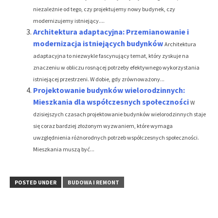
niezależnie od tego, czy projektujemy nowy budynek, czy
modernizujemy istniejący....
Architektura adaptacyjna: Przemianowanie i
modernizacja istniejących budynków
Architektura
adaptacyjna to niezwykle fascynujący temat, który zyskuje na
znaczeniu w obliczu rosnącej potrzeby efektywnego wykorzystania
istniejącej przestrzeni. W dobie, gdy zrównoważony...
Projektowanie budynków wielorodzinnych:
Mieszkania dla współczesnych społeczności
W
dzisiejszych czasach projektowanie budynków wielorodzinnych staje
się coraz bardziej złożonym wyzwaniem, które wymaga
uwzględnienia różnorodnych potrzeb współczesnych społeczności.
Mieszkania muszą być...
POSTED UNDER
BUDOWA I REMONT