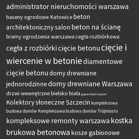
administrator nieruchomości warszawa
beton
baseny ogrodowe Katowice
beton na ścianę
architektoniczny salon
bramy ogrodzenia warszawa
cegła rozbiórkowa
cięcie i
cegła z rozbiórki
cięcie betonu
wiercenie w betonie
diamentowe
cięcie betonu
domy drewniane
domy drewniane Warszawa
jednorodzinne
drzwi wewnętrzne bielsko biała
gięcie blach bytom
Kolektory słoneczne Szczecin
kompleksowa
budowa domów
Kompleksowa budowa domów Trójmiasto
kostka
kompleksowe remonty warszawa
brukowa betonowa
kosze gabionowe