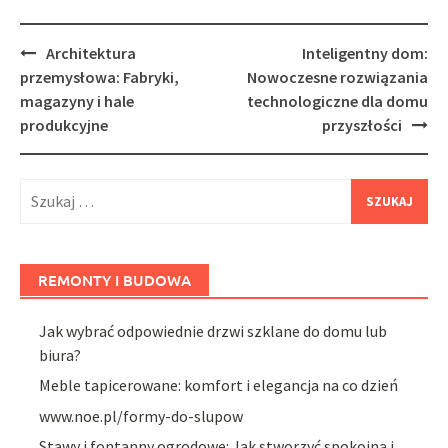
Post
Architektura
Inteligentny dom:
navigation
przemysłowa: Fabryki,
Nowoczesne rozwiązania
magazyny i hale
technologiczne dla domu
produkcyjne
przyszłości
Szukaj:
REMONTY I BUDOWA
Jak wybrać odpowiednie drzwi szklane do domu lub
biura?
Meble tapicerowane: komfort i elegancja na co dzień
www.noe.pl/formy-do-slupow
Stawy i fontanny ogrodowe: Jak stworzyć spokojną i