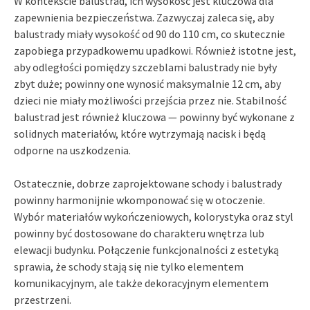
W kontekście balustrad, ich wysokość jest kluczowa dla
zapewnienia bezpieczeństwa. Zazwyczaj zaleca się, aby
balustrady miały wysokość od 90 do 110 cm, co skutecznie
zapobiega przypadkowemu upadkowi. Również istotne jest,
aby odległości pomiędzy szczeblami balustrady nie były
zbyt duże; powinny one wynosić maksymalnie 12 cm, aby
dzieci nie miały możliwości przejścia przez nie. Stabilność
balustrad jest również kluczowa — powinny być wykonane z
solidnych materiałów, które wytrzymają nacisk i będą
odporne na uszkodzenia.
Ostatecznie, dobrze zaprojektowane schody i balustrady
powinny harmonijnie wkomponować się w otoczenie.
Wybór materiałów wykończeniowych, kolorystyka oraz styl
powinny być dostosowane do charakteru wnętrza lub
elewacji budynku. Połączenie funkcjonalności z estetyką
sprawia, że schody stają się nie tylko elementem
komunikacyjnym, ale także dekoracyjnym elementem
przestrzeni.