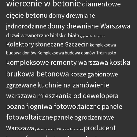
wiercenie w betonie
diamentowe
cięcie betonu
domy drewniane
domy drewniane Warszawa
jednorodzinne
drzwi wewnętrzne bielsko biała
gięcie blach bytom
Kolektory słoneczne Szczecin
kompleksowa
budowa domów
Kompleksowa budowa domów Trójmiasto
kostka
kompleksowe remonty warszawa
brukowa betonowa
kosze gabionowe
kuchnie na zamówienie
zgrzewane
warszawa
mieszkania od dewelopera
poznań
ogniwa fotowoltaiczne
panele
fotowoltaiczne
panele ogrodzeniowe
producent
Warszawa
piła ramowa pr 300
prasa bokserka