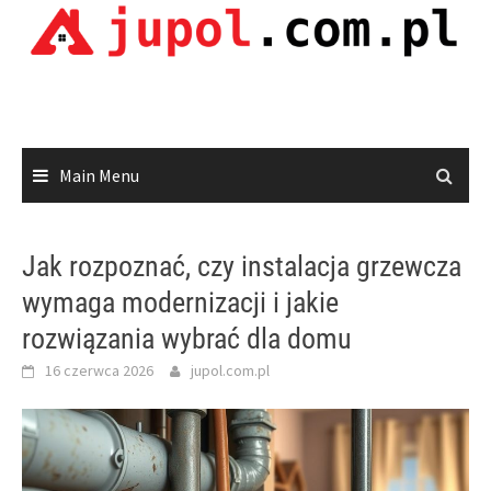
Skip
to
content
Main Menu
Jak rozpoznać, czy instalacja grzewcza
wymaga modernizacji i jakie
rozwiązania wybrać dla domu
16 czerwca 2026
jupol.com.pl