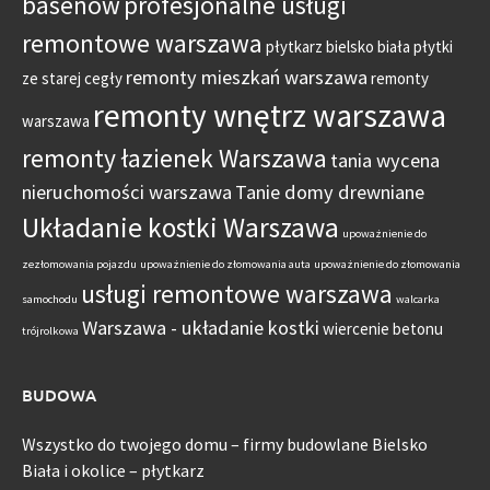
basenów
profesjonalne usługi
remontowe warszawa
płytkarz bielsko biała
płytki
remonty mieszkań warszawa
ze starej cegły
remonty
remonty wnętrz warszawa
warszawa
remonty łazienek Warszawa
tania wycena
nieruchomości warszawa
Tanie domy drewniane
Układanie kostki Warszawa
upoważnienie do
zezłomowania pojazdu
upoważnienie do złomowania auta
upoważnienie do złomowania
usługi remontowe warszawa
samochodu
walcarka
Warszawa - układanie kostki
wiercenie betonu
trójrolkowa
BUDOWA
Wszystko do twojego domu – firmy budowlane Bielsko
Biała i okolice – płytkarz