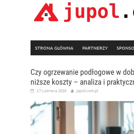
Skip
to
content
STRONA GŁÓWNA
PARTNERZY
SPONS
Czy ogrzewanie podłogowe w do
niższe koszty – analiza i prakty
17 czerwca 2026
jupol.com.pl