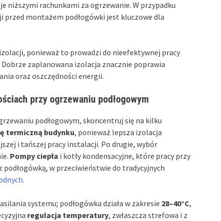
tkuje niższymi rachunkami za ogrzewanie. W przypadku
i przed montażem podłogówki jest kluczowe dla
zolacji, ponieważ to prowadzi do nieefektywnej pracy
 Dobrze zaplanowana izolacja znacznie poprawia
nia oraz oszczędności energii.
nościach przy ogrzewaniu podłogowym
grzewaniu podłogowym, skoncentruj się na kilku
ję termiczną budynku
, ponieważ lepsza izolacja
zej i tańszej pracy instalacji. Po drugie, wybór
ie.
Pompy ciepła
i kotły kondensacyjne, które pracy przy
z podłogówką, w przeciwieństwie do tradycyjnych
odnych
.
asilania systemu; podłogówka działa w zakresie
28–40°C
,
ecyzyjna
regulacja temperatury
, zwłaszcza strefowa i z