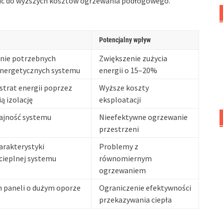
zić do wyższych kosztów ogrzewania podłogowego.
Potencjalny wpływ
nie potrzebnych
Zwiększenie zużycia
nergetycznych systemu
energii o 15–20%
strat energii poprzez
Wyższe koszty
ą izolację
eksploatacji
ajność systemu
Nieefektywne ogrzewanie
przestrzeni
arakterystyki
Problemy z
cieplnej systemu
równomiernym
ogrzewaniem
h paneli o dużym oporze
Ograniczenie efektywności
przekazywania ciepła