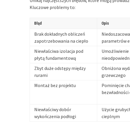
Unikaj najczęstszych błędów, które mogą prowad
Kluczowe problemy to:
Błąd
Opis
Brak dokładnych obliczeń
Niedoszacowa
zapotrzebowania na ciepło
parametrów e
Niewłaściwa izolacja pod
Umożliwienie 
płytą fundamentową
nieodpowiedni
Zbyt duże odstępy między
Obniżona wyd
rurami
grzewczego
Montaż bez projektu
Pominięcie ch
bezwładności 
Niewłaściwy dobór
Użycie grubyc
wykończenia podłogi
cieplnym