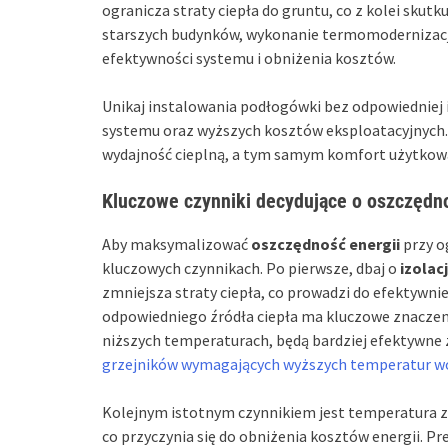
ogranicza straty ciepła do gruntu, co z kolei sku
starszych budynków, wykonanie termomodernizacj
efektywności systemu i obniżenia kosztów.
Unikaj instalowania podłogówki bez odpowiedniej i
systemu oraz wyższych kosztów eksploatacyjnych.
wydajność cieplną, a tym samym komfort użytkowa
Kluczowe czynniki decydujące o oszczęd
Aby maksymalizować
oszczędność energii
przy o
kluczowych czynnikach. Po pierwsze, dbaj o
izolac
zmniejsza straty ciepła, co prowadzi do efektywniejs
odpowiedniego źródła ciepła ma kluczowe znaczen
niższych temperaturach, będą bardziej efektywne 
grzejników wymagających wyższych temperatur w
Kolejnym istotnym czynnikiem jest temperatura z
co przyczynia się do obniżenia kosztów energii. Pr