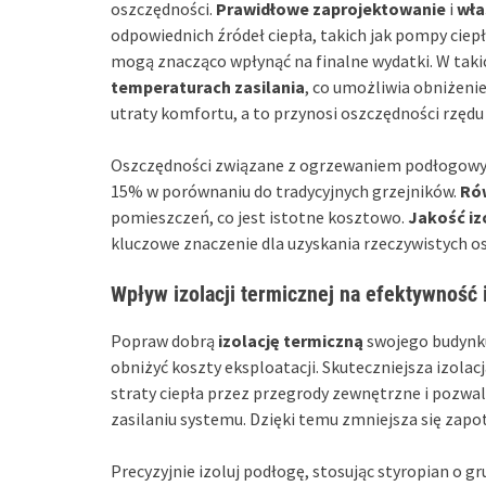
oszczędności.
Prawidłowe zaprojektowanie
i
wła
odpowiednich źródeł ciepła, takich jak pompy cie
mogą znacząco wpłynąć na finalne wydatki. W tak
temperaturach zasilania
, co umożliwia obniżeni
utraty komfortu, a to przynosi oszczędności rzędu
Oszczędności związane z ogrzewaniem podłogo
15% w porównaniu do tradycyjnych grzejników.
Rów
pomieszczeń, co jest istotne kosztowo.
Jakość iz
kluczowe znaczenie dla uzyskania rzeczywistych o
Wpływ izolacji termicznej na efektywność
Popraw dobrą
izolację termiczną
swojego budynku
obniżyć koszty eksploatacji. Skuteczniejsza izolac
straty ciepła przez przegrody zewnętrzne i pozwa
zasilaniu systemu. Dzięki temu zmniejsza się zapo
Precyzyjnie izoluj podłogę, stosując styropian o g