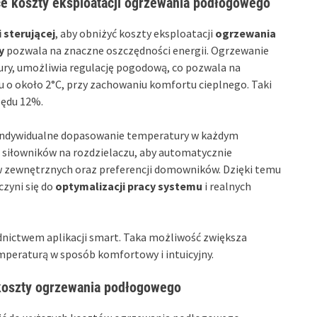
ce koszty eksploatacji ogrzewania podłogowego
 sterującej
, aby obniżyć koszty eksploatacji
ogrzewania
y
pozwala na znaczne oszczędności energii. Ogrzewanie
ry, umożliwia regulację pogodową, co pozwala na
 o około 2°C, przy zachowaniu komfortu cieplnego. Taki
zędu 12%.
indywidualne dopasowanie temperatury w każdym
 siłowników na rozdzielaczu, aby automatycznie
 zewnętrznych oraz preferencji domowników. Dzięki temu
czyni się do
optymalizacji pracy systemu
i realnych
nictwem aplikacji smart. Taka możliwość zwiększa
peraturą w sposób komfortowy i intuicyjny.
koszty ogrzewania podłogowego