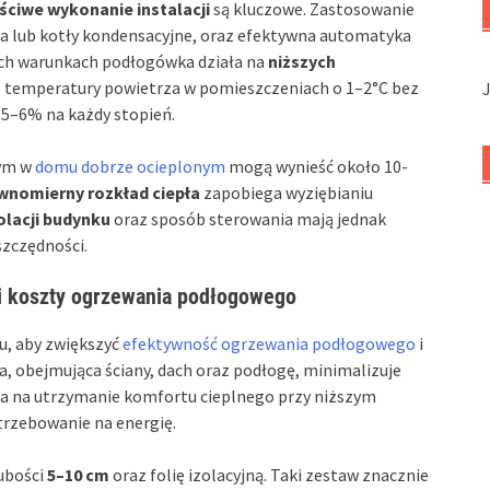
ściwe wykonanie instalacji
są kluczowe. Zastosowanie
pła lub kotły kondensacyjne, oraz efektywna automatyka
ich warunkach podłogówka działa na
niższych
e temperatury powietrza w pomieszczeniach o 1–2°C bez
 5–6% na każdy stopień.
wym w
domu dobrze ocieplonym
mogą wynieść około 10-
nomierny rozkład ciepła
zapobiega wyziębianiu
olacji budynku
oraz sposób sterowania mają jednak
szczędności.
 i koszty ogrzewania podłogowego
, aby zwiększyć
efektywność ogrzewania podłogowego
i
ja, obejmująca ściany, dach oraz podłogę, minimalizuje
la na utrzymanie komfortu cieplnego przy niższym
trzebowanie na energię.
rubości
5–10 cm
oraz folię izolacyjną. Taki zestaw znacznie