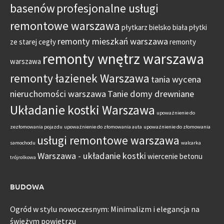
basenów
profesjonalne usługi
remontowe warszawa
płytkarz bielsko biała
płytki
remonty mieszkań warszawa
ze starej cegły
remonty
remonty wnętrz warszawa
warszawa
remonty łazienek Warszawa
tania wycena
nieruchomości warszawa
Tanie domy drewniane
Układanie kostki Warszawa
upoważnienie do
zezłomowania pojazdu
upoważnienie do złomowania auta
upoważnienie do złomowania
usługi remontowe warszawa
samochodu
walcarka
Warszawa - układanie kostki
wiercenie betonu
trójrolkowa
BUDOWA
Ogród w stylu nowoczesnym: Minimalizm i elegancja na
świeżym powietrzu