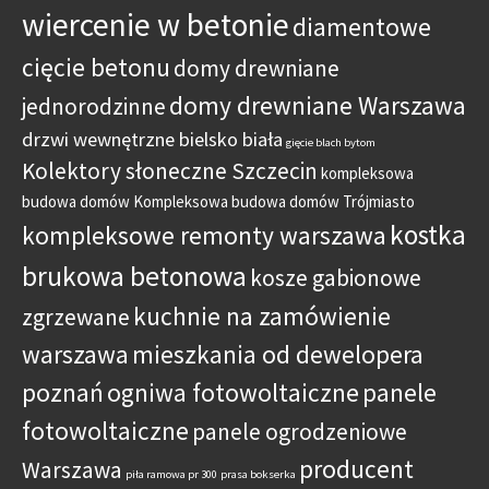
wiercenie w betonie
diamentowe
cięcie betonu
domy drewniane
domy drewniane Warszawa
jednorodzinne
drzwi wewnętrzne bielsko biała
gięcie blach bytom
Kolektory słoneczne Szczecin
kompleksowa
budowa domów
Kompleksowa budowa domów Trójmiasto
kostka
kompleksowe remonty warszawa
brukowa betonowa
kosze gabionowe
kuchnie na zamówienie
zgrzewane
warszawa
mieszkania od dewelopera
poznań
ogniwa fotowoltaiczne
panele
fotowoltaiczne
panele ogrodzeniowe
producent
Warszawa
piła ramowa pr 300
prasa bokserka