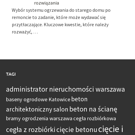
rozwiązania
Wybór systemu ogrzewania do starego domu po
remoncie to zadanie, które może wydawać się
przytłaczające. Kluczowe kwestie, które należy
rozważyć, …
TAGI
administrator nieruchomości warszawa
beton
baseny ogrodowe Katowice
beton na ścianę
architektoniczny salon
bramy ogrodzenia warszawa
cegła rozbiórkowa
cięcie i
cegła z rozbiórki
cięcie betonu