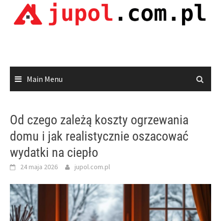
Skip
to
content
Main Menu
Od czego zależą koszty ogrzewania
domu i jak realistycznie oszacować
wydatki na ciepło
24 maja 2026
jupol.com.pl