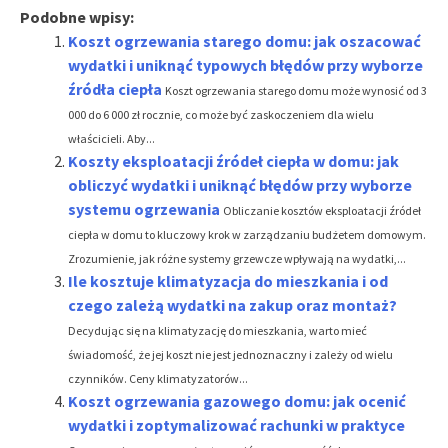
Podobne wpisy:
Koszt ogrzewania starego domu: jak oszacować
wydatki i uniknąć typowych błędów przy wyborze
źródła ciepła
Koszt ogrzewania starego domu może wynosić od 3
000 do 6 000 zł rocznie, co może być zaskoczeniem dla wielu
właścicieli. Aby...
Koszty eksploatacji źródeł ciepła w domu: jak
obliczyć wydatki i uniknąć błędów przy wyborze
systemu ogrzewania
Obliczanie kosztów eksploatacji źródeł
ciepła w domu to kluczowy krok w zarządzaniu budżetem domowym.
Zrozumienie, jak różne systemy grzewcze wpływają na wydatki,...
Ile kosztuje klimatyzacja do mieszkania i od
czego zależą wydatki na zakup oraz montaż?
Decydując się na klimatyzację do mieszkania, warto mieć
świadomość, że jej koszt nie jest jednoznaczny i zależy od wielu
czynników. Ceny klimatyzatorów...
Koszt ogrzewania gazowego domu: jak ocenić
wydatki i zoptymalizować rachunki w praktyce