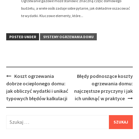
Ogrzewanie gazowe może stanowić znaczną część domowego
budżetu, a wiele osób zadaje sobie pytanie, jak dokładnie oszacować
te wydatki. Kluczowe elementy, które...
POSTED UNDER
SYSTEMY OGRZEWANIA DOMU
Post
Koszt ogrzewania
Błędy podnoszące koszty
navigation
dobrze ocieplonego domu:
ogrzewania domu:
jak obliczyć wydatki i unikać
najczęstsze przyczyny i jak
typowych błędów kalkulacji
ich uniknąć w praktyce
Szukaj: