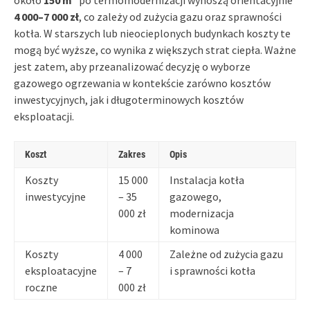
4 000–7 000 zł
, co zależy od zużycia gazu oraz sprawności
kotła. W starszych lub nieocieplonych budynkach koszty te
mogą być wyższe, co wynika z większych strat ciepła. Ważne
jest zatem, aby przeanalizować decyzję o wyborze
gazowego ogrzewania w kontekście zarówno kosztów
inwestycyjnych, jak i długoterminowych kosztów
eksploatacji.
Koszt
Zakres
Opis
Koszty
15 000
Instalacja kotła
inwestycyjne
– 35
gazowego,
000 zł
modernizacja
kominowa
Koszty
4 000
Zależne od zużycia gazu
eksploatacyjne
– 7
i sprawności kotła
roczne
000 zł