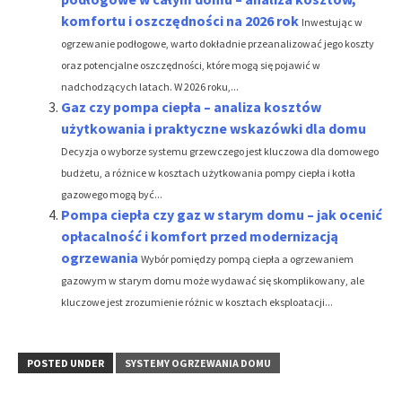
komfortu i oszczędności na 2026 rok
Inwestując w
ogrzewanie podłogowe, warto dokładnie przeanalizować jego koszty
oraz potencjalne oszczędności, które mogą się pojawić w
nadchodzących latach. W 2026 roku,...
Gaz czy pompa ciepła – analiza kosztów
użytkowania i praktyczne wskazówki dla domu
Decyzja o wyborze systemu grzewczego jest kluczowa dla domowego
budżetu, a różnice w kosztach użytkowania pompy ciepła i kotła
gazowego mogą być...
Pompa ciepła czy gaz w starym domu – jak ocenić
opłacalność i komfort przed modernizacją
ogrzewania
Wybór pomiędzy pompą ciepła a ogrzewaniem
gazowym w starym domu może wydawać się skomplikowany, ale
kluczowe jest zrozumienie różnic w kosztach eksploatacji...
POSTED UNDER
SYSTEMY OGRZEWANIA DOMU