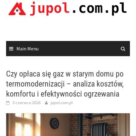
Skip
to
content
Main Menu
Czy opłaca się gaz w starym domu po
termomodernizacji – analiza kosztów,
komfortu i efektywności ogrzewania
3 czerwca 2026
jupol.com.pl