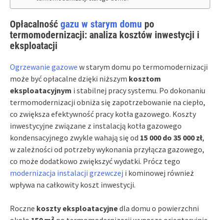
Opłacalność
gazu w starym domu
po
termomodernizacji: analiza kosztów inwestycji i
eksploatacji
Ogrzewanie gazowe
w starym domu po termomodernizacji
może być opłacalne dzięki niższym
kosztom
eksploatacyjnym
i stabilnej pracy systemu. Po dokonaniu
termomodernizacji obniża się zapotrzebowanie na ciepło,
co zwiększa efektywność pracy kotła gazowego. Koszty
inwestycyjne związane z instalacją kotła gazowego
kondensacyjnego zwykle wahają się od
15 000 do 35 000 zł
,
w zależności od potrzeby wykonania przyłącza gazowego,
co może dodatkowo zwiększyć wydatki. Prócz tego
modernizacja instalacji grzewczej
i kominowej również
wpływa na całkowity koszt inwestycji.
Roczne
koszty eksploatacyjne
dla domu o powierzchni
około
150 m²
po termomodernizacji wynoszą orientacyjnie