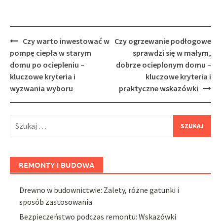
Post
Czy warto inwestować w
Czy ogrzewanie podłogowe
navigation
pompę ciepła w starym
sprawdzi się w małym,
domu po ociepleniu –
dobrze ocieplonym domu –
kluczowe kryteria i
kluczowe kryteria i
wyzwania wyboru
praktyczne wskazówki
Szukaj:
REMONTY I BUDOWA
Drewno w budownictwie: Zalety, różne gatunki i
sposób zastosowania
Bezpieczeństwo podczas remontu: Wskazówki