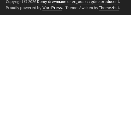
Copyright © 2026
Domy drewniane energooszczędne producent
.
Proudly powered by
WordPress
.
|
Theme: Awaken by
ThemezHut
.