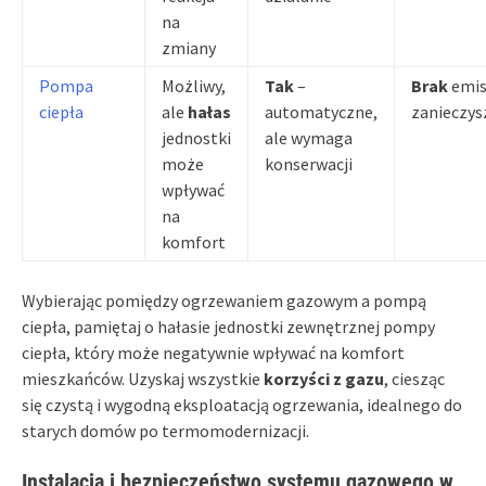
na
zmiany
Pompa
Możliwy,
Tak
–
Brak
emis
ciepła
ale
hałas
automatyczne,
zanieczys
jednostki
ale wymaga
może
konserwacji
wpływać
na
komfort
Wybierając pomiędzy ogrzewaniem gazowym a pompą
ciepła, pamiętaj o hałasie jednostki zewnętrznej pompy
ciepła, który może negatywnie wpływać na komfort
mieszkańców. Uzyskaj wszystkie
korzyści z gazu
, ciesząc
się czystą i wygodną eksploatacją ogrzewania, idealnego do
starych domów po termomodernizacji.
Instalacja i bezpieczeństwo systemu gazowego w