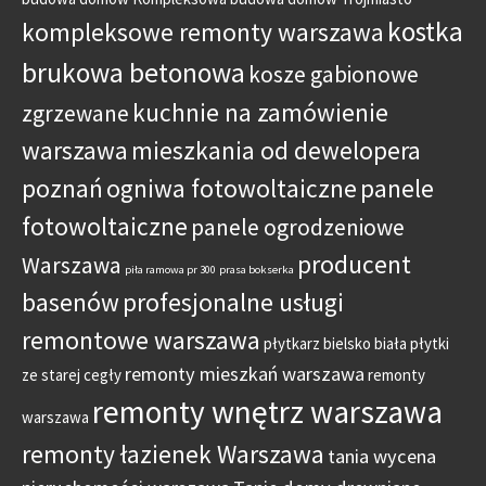
kostka
kompleksowe remonty warszawa
brukowa betonowa
kosze gabionowe
kuchnie na zamówienie
zgrzewane
warszawa
mieszkania od dewelopera
poznań
ogniwa fotowoltaiczne
panele
fotowoltaiczne
panele ogrodzeniowe
producent
Warszawa
piła ramowa pr 300
prasa bokserka
basenów
profesjonalne usługi
remontowe warszawa
płytkarz bielsko biała
płytki
remonty mieszkań warszawa
ze starej cegły
remonty
remonty wnętrz warszawa
warszawa
remonty łazienek Warszawa
tania wycena