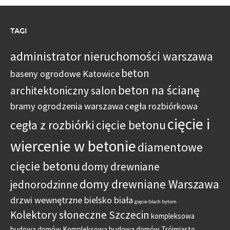
TAGI
administrator nieruchomości warszawa
beton
baseny ogrodowe Katowice
beton na ścianę
architektoniczny salon
bramy ogrodzenia warszawa
cegła rozbiórkowa
cięcie i
cegła z rozbiórki
cięcie betonu
wiercenie w betonie
diamentowe
cięcie betonu
domy drewniane
domy drewniane Warszawa
jednorodzinne
drzwi wewnętrzne bielsko biała
gięcie blach bytom
Kolektory słoneczne Szczecin
kompleksowa
budowa domów
Kompleksowa budowa domów Trójmiasto