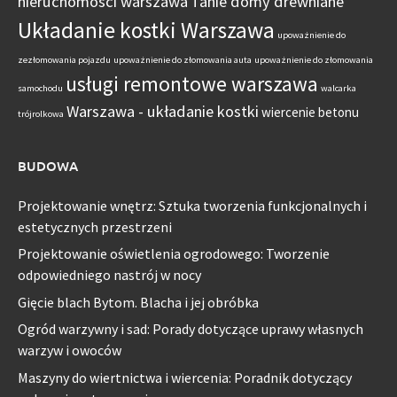
nieruchomości warszawa
Tanie domy drewniane
Układanie kostki Warszawa
upoważnienie do
zezłomowania pojazdu
upoważnienie do złomowania auta
upoważnienie do złomowania
usługi remontowe warszawa
samochodu
walcarka
Warszawa - układanie kostki
wiercenie betonu
trójrolkowa
BUDOWA
Projektowanie wnętrz: Sztuka tworzenia funkcjonalnych i
estetycznych przestrzeni
Projektowanie oświetlenia ogrodowego: Tworzenie
odpowiedniego nastrój w nocy
Gięcie blach Bytom. Blacha i jej obróbka
Ogród warzywny i sad: Porady dotyczące uprawy własnych
warzyw i owoców
Maszyny do wiertnictwa i wiercenia: Poradnik dotyczący