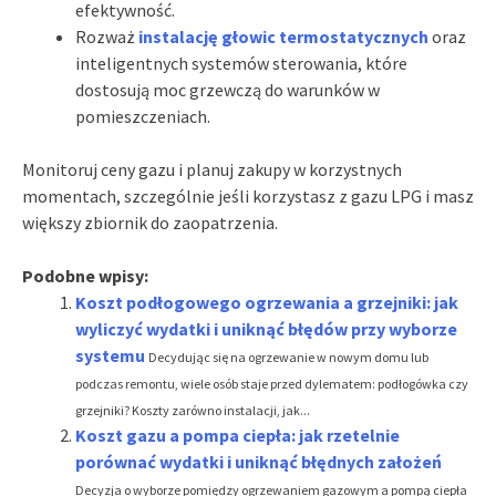
efektywność.
Rozważ
instalację głowic termostatycznych
oraz
inteligentnych systemów sterowania, które
dostosują moc grzewczą do warunków w
pomieszczeniach.
Monitoruj ceny gazu i planuj zakupy w korzystnych
momentach, szczególnie jeśli korzystasz z gazu LPG i masz
większy zbiornik do zaopatrzenia.
Podobne wpisy:
Koszt podłogowego ogrzewania a grzejniki: jak
wyliczyć wydatki i uniknąć błędów przy wyborze
systemu
Decydując się na ogrzewanie w nowym domu lub
podczas remontu, wiele osób staje przed dylematem: podłogówka czy
grzejniki? Koszty zarówno instalacji, jak...
Koszt gazu a pompa ciepła: jak rzetelnie
porównać wydatki i uniknąć błędnych założeń
Decyzja o wyborze pomiędzy ogrzewaniem gazowym a pompą ciepła