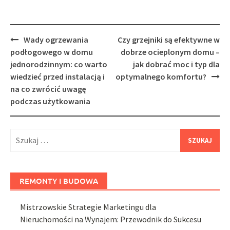
Post
Wady ogrzewania
Czy grzejniki są efektywne w
navigation
podłogowego w domu
dobrze ocieplonym domu –
jednorodzinnym: co warto
jak dobrać moc i typ dla
wiedzieć przed instalacją i
optymalnego komfortu?
na co zwrócić uwagę
podczas użytkowania
Szukaj:
REMONTY I BUDOWA
Mistrzowskie Strategie Marketingu dla
Nieruchomości na Wynajem: Przewodnik do Sukcesu