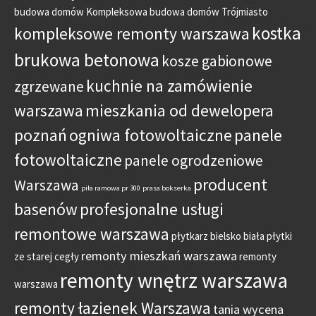
budowa domów
Kompleksowa budowa domów Trójmiasto
kostka
kompleksowe remonty warszawa
brukowa betonowa
kosze gabionowe
kuchnie na zamówienie
zgrzewane
warszawa
mieszkania od dewelopera
poznań
ogniwa fotowoltaiczne
panele
fotowoltaiczne
panele ogrodzeniowe
producent
Warszawa
piła ramowa pr 300
prasa bokserka
basenów
profesjonalne usługi
remontowe warszawa
płytkarz bielsko biała
płytki
remonty mieszkań warszawa
ze starej cegły
remonty
remonty wnętrz warszawa
warszawa
remonty łazienek Warszawa
tania wycena