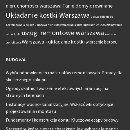
nieruchomości warszawa
Tanie domy drewniane
Układanie kostki Warszawa
upoważnienie do
zezłomowania pojazdu
upoważnienie do złomowania auta
upoważnienie do złomowania
usługi remontowe warszawa
samochodu
walcarka
Warszawa - układanie kostki
wiercenie betonu
trójrolkowa
BUDOWA
Wybór odpowiednich materiałów remontowych: Porady dla
skutecznego zakupu
Ogrody skalne: Tworzenie efektownych aranżacji na
stromych terenach
Instalacje wodno-kanalizacyjne: Wskazówki dotyczące
projektowania i montażu
Fundamenty i konstrukcja domu: Kluczowe etapy budowy
Szczegóły, które tworzą charakter: Jak wybrać elementy