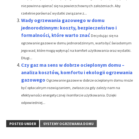
nie powinna opierać się na powierzchownych założeniach. Aby
rzetelnie porównać wydatki związane z...
Wady ogrzewania gazowego w domu
jednorodzinnym: koszty, bezpieczeństwo i
formalności, które warto znać
Decydując się na
ogrzewanie gazowe w domu jednorodzinnym, warto być świadomym
jego wad, które mogą wpłynąć na komfort użytkowania oraz wydatki.
Długi...
Czy gaz ma sens w dobrze ocieplonym domu –
analiza kosztów, komfortu i ekologii ogrzewania
gazowego
Ogrzewanie gazowe w dobrze ocieplonym domu może
być opłacalnym rozwiązaniem, zwłaszcza gdy zależy nam na
efektywności energetycznej i komforcie użytkowania. Dzięki
odpowiedniej...
POSTED UNDER
SYSTEMY OGRZEWANIA DOMU