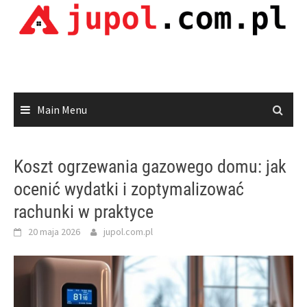
Skip
to
content
Main Menu
Koszt ogrzewania gazowego domu: jak
ocenić wydatki i zoptymalizować
rachunki w praktyce
20 maja 2026
jupol.com.pl