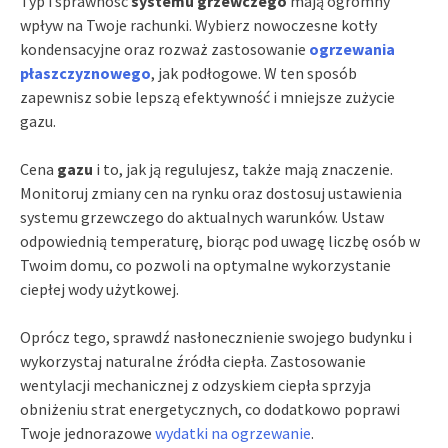
Typ i sprawność
systemu grzewczego
mają ogromny
wpływ na Twoje rachunki. Wybierz nowoczesne kotły
kondensacyjne oraz rozważ zastosowanie
ogrzewania
płaszczyznowego
, jak podłogowe. W ten sposób
zapewnisz sobie lepszą efektywność i mniejsze zużycie
gazu.
Cena
gazu
i to, jak ją regulujesz, także mają znaczenie.
Monitoruj zmiany cen na rynku oraz dostosuj ustawienia
systemu grzewczego do aktualnych warunków. Ustaw
odpowiednią temperaturę, biorąc pod uwagę liczbę osób w
Twoim domu, co pozwoli na optymalne wykorzystanie
ciepłej wody użytkowej.
Oprócz tego, sprawdź nasłonecznienie swojego budynku i
wykorzystaj naturalne źródła ciepła. Zastosowanie
wentylacji mechanicznej z odzyskiem ciepła sprzyja
obniżeniu strat energetycznych, co dodatkowo poprawi
Twoje jednorazowe
wydatki na ogrzewanie
.