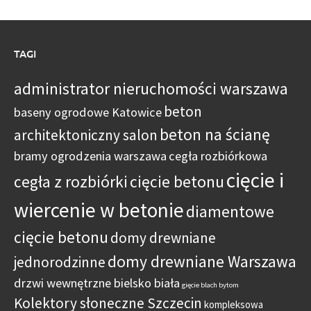
TAGI
administrator nieruchomości warszawa
beton
baseny ogrodowe Katowice
beton na ścianę
architektoniczny salon
bramy ogrodzenia warszawa
cegła rozbiórkowa
cięcie i
cegła z rozbiórki
cięcie betonu
wiercenie w betonie
diamentowe
cięcie betonu
domy drewniane
domy drewniane Warszawa
jednorodzinne
drzwi wewnętrzne bielsko biała
gięcie blach bytom
Kolektory słoneczne Szczecin
kompleksowa