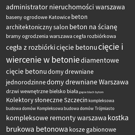
administrator nieruchomości warszawa
beton
baseny ogrodowe Katowice
beton na ścianę
architektoniczny salon
bramy ogrodzenia warszawa
cegła rozbiórkowa
cięcie i
cegła z rozbiórki
cięcie betonu
wiercenie w betonie
diamentowe
cięcie betonu
domy drewniane
domy drewniane Warszawa
jednorodzinne
drzwi wewnętrzne bielsko biała
gięcie blach bytom
Kolektory słoneczne Szczecin
kompleksowa
budowa domów
Kompleksowa budowa domów Trójmiasto
kostka
kompleksowe remonty warszawa
brukowa betonowa
kosze gabionowe