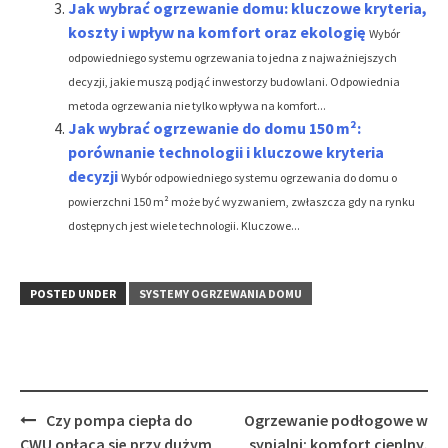
Jak wybrać ogrzewanie domu: kluczowe kryteria,
koszty i wpływ na komfort oraz ekologię
Wybór
odpowiedniego systemu ogrzewania to jedna z najważniejszych
decyzji, jakie muszą podjąć inwestorzy budowlani. Odpowiednia
metoda ogrzewania nie tylko wpływa na komfort...
Jak wybrać ogrzewanie do domu 150 m²:
porównanie technologii i kluczowe kryteria
decyzji
Wybór odpowiedniego systemu ogrzewania do domu o
powierzchni 150 m² może być wyzwaniem, zwłaszcza gdy na rynku
dostępnych jest wiele technologii. Kluczowe...
POSTED UNDER
SYSTEMY OGRZEWANIA DOMU
Post
Czy pompa ciepła do
Ogrzewanie podłogowe w
navigation
CWU opłaca się przy dużym
sypialni: komfort cieplny,