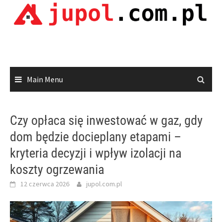
Skip
to
content
Main Menu
Czy opłaca się inwestować w gaz, gdy
dom będzie docieplany etapami –
kryteria decyzji i wpływ izolacji na
koszty ogrzewania
12 czerwca 2026
jupol.com.pl