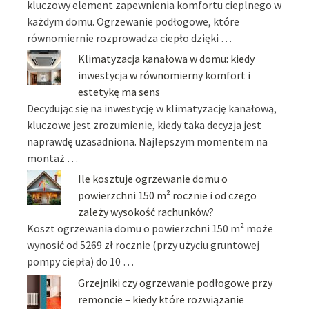
kluczowy element zapewnienia komfortu cieplnego w
każdym domu. Ogrzewanie podłogowe, które
równomiernie rozprowadza ciepło dzięki …
Klimatyzacja kanałowa w domu: kiedy
inwestycja w równomierny komfort i
estetykę ma sens
Decydując się na inwestycję w klimatyzację kanałową,
kluczowe jest zrozumienie, kiedy taka decyzja jest
naprawdę uzasadniona. Najlepszym momentem na
montaż …
Ile kosztuje ogrzewanie domu o
powierzchni 150 m² rocznie i od czego
zależy wysokość rachunków?
Koszt ogrzewania domu o powierzchni 150 m² może
wynosić od 5269 zł rocznie (przy użyciu gruntowej
pompy ciepła) do 10 …
Grzejniki czy ogrzewanie podłogowe przy
remoncie – kiedy które rozwiązanie