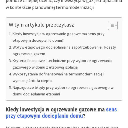
pomoże Ci lepiej ocenić, czy inwestycja w gaz jest opłacalna
w kontekście planowanej termomodernizacji.
W tym artykule przeczytasz
Kiedy inwestycja w ogrzewanie gazowe ma sens przy
etapowym docieplaniu domu?
Wpływ etapowego docieplania na zapotrzebowanie i koszty
ogrzewania gazem
Kryteria finansowe i techniczne przy wyborze ogrzewania
gazowego w domu z etapową izolacją
Wykorzystanie dofinansowań na termomodernizację i
wymianę źródła ciepła
Najczęstsze błędy przy wyborze ogrzewania gazowego w
domu docieplanym etapami
Kiedy inwestycja w ogrzewanie gazowe ma
sens
przy etapowym docieplaniu domu
?
Inwestuj w ogrzewanie gazowe tylko wtedy, gdy planujesz