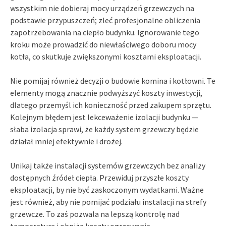
wszystkim nie dobieraj mocy urządzeń grzewczych na
podstawie przypuszczeń; zleć profesjonalne obliczenia
zapotrzebowania na ciepło budynku. Ignorowanie tego
kroku może prowadzić do niewłaściwego doboru mocy
kotła, co skutkuje zwiększonymi kosztami eksploatacji.
Nie pomijaj również decyzji o budowie komina i kotłowni. Te
elementy mogą znacznie podwyższyć koszty inwestycji,
dlatego przemyśl ich konieczność przed zakupem sprzętu.
Kolejnym błędem jest lekceważenie izolacji budynku —
słaba izolacja sprawi, że każdy system grzewczy będzie
działał mniej efektywnie i drożej.
Unikaj także instalacji systemów grzewczych bez analizy
dostępnych źródeł ciepła. Przewiduj przyszłe koszty
eksploatacji, by nie być zaskoczonym wydatkami. Ważne
jest również, aby nie pomijać podziału instalacji na strefy
grzewcze. To zaś pozwala na lepszą kontrolę nad
temperaturą i obniża koszty ogrzewania.