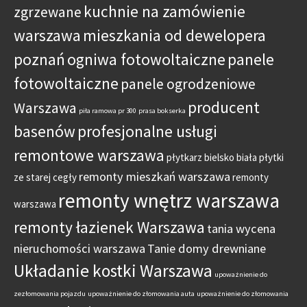
kuchnie na zamówienie
zgrzewane
warszawa
mieszkania od dewelopera
poznań
ogniwa fotowoltaiczne
panele
fotowoltaiczne
panele ogrodzeniowe
producent
Warszawa
piła ramowa pr 300
prasa bokserka
basenów
profesjonalne usługi
remontowe warszawa
płytkarz bielsko biała
płytki
remonty mieszkań warszawa
ze starej cegły
remonty
remonty wnętrz warszawa
warszawa
remonty łazienek Warszawa
tania wycena
nieruchomości warszawa
Tanie domy drewniane
Układanie kostki Warszawa
upoważnienie do
zezłomowania pojazdu
upoważnienie do złomowania auta
upoważnienie do złomowania