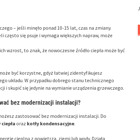
zego – jeśli minęło ponad 10-15 lat, czas na zmiany.
i często się psuje i wymaga większych napraw, może
ich wzrost, to znak, że nowoczesne źródło ciepła może być
że być korzystne, gdyż łatwiej zidentyfikujesz
ego układu. W przypadku dobrego stanu technicznego
i i skupić się jedynie na wymianie urządzenia grzewczego.
ać bez modernizacji instalacji?
ożesz zastosować bez modernizacji instalacji. Do
 ciepła
oraz
kotły kondensacyjne
.
ergię cieplną z powietrza, ziemi lub wody. Działa