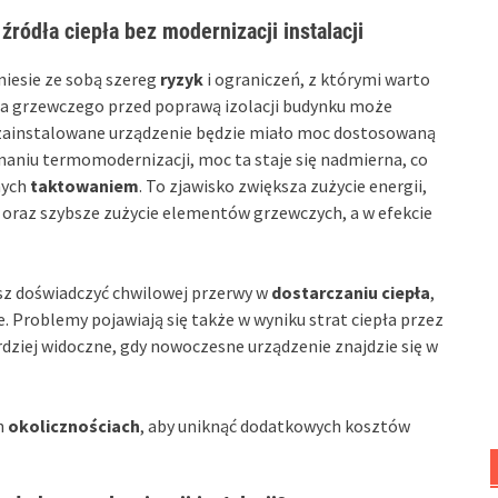
ródła ciepła bez modernizacji instalacji
niesie ze sobą szereg
ryzyk
i ograniczeń, z którymi warto
ia grzewczego przed poprawą izolacji budynku może
e zainstalowane urządzenie będzie miało moc dostosowaną
aniu termomodernizacji, moc ta staje się nadmierna, co
nych
taktowaniem
. To zjawisko zwiększa zużycie energii,
e oraz szybsze zużycie elementów grzewczych, a w efekcie
sz doświadczyć chwilowej przerwy w
dostarczaniu ciepła
,
 Problemy pojawiają się także w wyniku strat ciepła przez
rdziej widoczne, gdy nowoczesne urządzenie znajdzie się w
h
okolicznościach
, aby uniknąć dodatkowych kosztów