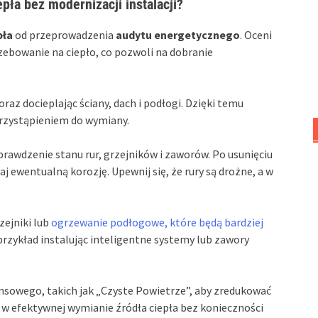
pła bez modernizacji instalacji?
pła
od przeprowadzenia
audytu energetycznego
. Oceni
zebowanie na ciepło, co pozwoli na dobranie
raz docieplając ściany, dach i podłogi. Dzięki temu
 przystąpieniem do wymiany.
rawdzenie stanu rur, grzejników i zaworów. Po usunięciu
j ewentualną korozję. Upewnij się, że rury są drożne, a w
ejniki lub
ogrzewanie podłogowe, które będą bardziej
przykład instalując inteligentne systemy lub zawory
sowego, takich jak „Czyste Powietrze”, aby zredukować
 w efektywnej wymianie źródła ciepła bez konieczności