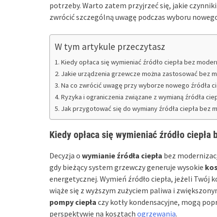
potrzeby. Warto zatem przyjrzeć się, jakie czynni
zwrócić szczególną uwagę podczas wyboru nowego 
W tym artykule przeczytasz
Kiedy opłaca się wymieniać źródło ciepła bez moderniz
Jakie urządzenia grzewcze można zastosować bez mod
Na co zwrócić uwagę przy wyborze nowego źródła ciep
Ryzyka i ograniczenia związane z wymianą źródła ciepł
Jak przygotować się do wymiany źródła ciepła bez mod
Kiedy opłaca się wymieniać źródło ciepła b
Decyzja o
wymianie źródła ciepła
bez modernizacji
gdy bieżący system grzewczy generuje wysokie
kos
energetycznej. Wymień źródło ciepła, jeżeli Twój ko
wiąże się z wyższym zużyciem paliwa i zwiększon
pompy ciepła
czy kotły kondensacyjne, mogą popr
perspektywie na kosztach
ogrzewania
.