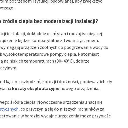
woim potrzebom i sytuacji budowlanej, aby zwiększyć
wczego.
ródła ciepła bez modernizacji instalacji?
ji instalacji, dokładnie oceń stan i rodzaj istniejącej
 urządzenie będzie kompatybilne z Twoim systemem.
 wymagają urządzeń zdolnych do podgrzewania wody do
e lub wysokotemperaturowe pompy ciepła. Natomiast
ą na niskich temperaturach (30–40°C), dobrze
acyjnymi.
pod kątem uszkodzeń, korozji i drożności, ponieważ ich zły
ywa na
koszty eksploatacyjne
nowego urządzenia.
ego źródła ciepła. Nowoczesne urządzenia znacznie
getycznych
, co przyczynia się do niższych rachunków za
estowanie w bardziej wydajne urządzenia może przynieść