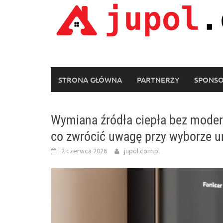
Skip
to
content
STRONA GŁÓWNA
PARTNERZY
SPONS
Wymiana źródła ciepła bez moderni
co zwrócić uwagę przy wyborze u
2 czerwca 2026
jupol.com.pl