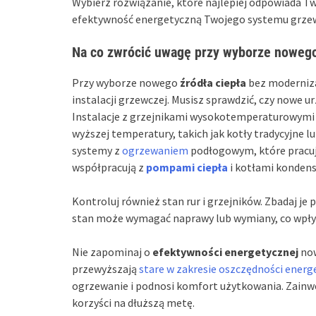
Wybierz rozwiązanie, które najlepiej odpowiada T
efektywność energetyczną Twojego systemu grze
Na co zwrócić uwagę przy wyborze nowego ź
Przy wyborze nowego
źródła ciepła
bez modernizac
instalacji grzewczej. Musisz sprawdzić, czy nowe
Instalacje z grzejnikami wysokotemperaturowymi
wyższej temperatury, takich jak kotły tradycyjn
systemy z
ogrzewaniem
podłogowym, które pracuj
współpracują z
pompami ciepła
i kotłami kondens
Kontroluj również stan rur i grzejników. Zbadaj je 
stan może wymagać naprawy lub wymiany, co wpł
Nie zapominaj o
efektywności energetycznej
now
przewyższają
stare w zakresie oszczędności ener
ogrzewanie i podnosi komfort użytkowania. Zainw
korzyści na dłuższą metę.