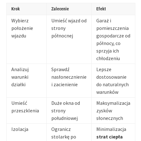
Krok
Zalecenie
Efekt
Wybierz
Umieść wjazd od
Garaż i
położenie
strony
pomieszczenia
wjazdu
północnej
gospodarcze od
północy, co
sprzyja ich
chłodzeniu
Analizuj
Sprawdź
Lepsze
warunki
nasłonecznienie
dostosowanie
działki
i zacienienie
do naturalnych
warunków
Umieść
Duże okna od
Maksymalizacja
przeszklenia
strony
zysków
południowej
słonecznych
Izolacja
Ogranicz
Minimalizacja
stolarkę po
strat ciepła