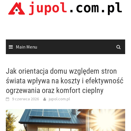
Skip
to
content
Main Menu
Jak orientacja domu względem stron
świata wpływa na koszty i efektywność
ogrzewania oraz komfort cieplny
9 czerwca 2026
jupol.com.pl