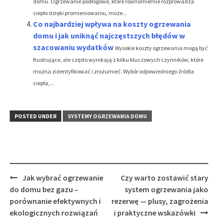
domu. Ogrzewanie podłogowe, które równomiernie rozprowadza
ciepło dzięki promieniowaniu, może...
Co najbardziej wpływa na koszty ogrzewania
domu i jak uniknąć najczęstszych błędów w
szacowaniu wydatków
Wysokie koszty ogrzewania mogą być
frustrujące, ale często wynikają z kilku kluczowych czynników, które
można zidentyfikować i zrozumieć. Wybór odpowiedniego źródła
ciepła,...
POSTED UNDER
SYSTEMY OGRZEWANIA DOMU
Post
Jak wybrać ogrzewanie
Czy warto zostawić stary
navigation
do domu bez gazu –
system ogrzewania jako
porównanie efektywnych i
rezerwę — plusy, zagrożenia
ekologicznych rozwiązań
i praktyczne wskazówki