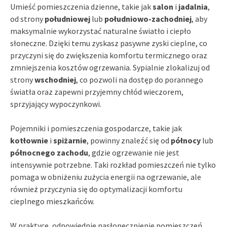
Umieść pomieszczenia dzienne, takie jak
salon
i
jadalnia
,
od strony
południowej
lub
południowo-zachodniej
, aby
maksymalnie wykorzystać naturalne światło i ciepło
słoneczne. Dzięki temu zyskasz pasywne zyski cieplne, co
przyczyni się do zwiększenia komfortu termicznego oraz
zmniejszenia kosztów ogrzewania. Sypialnie zlokalizuj od
strony
wschodniej
, co pozwoli na dostęp do porannego
światła oraz zapewni przyjemny chłód wieczorem,
sprzyjający wypoczynkowi.
Pojemniki i pomieszczenia gospodarcze, takie jak
kotłownie
i
spiżarnie
, powinny znaleźć się od
północy
lub
północnego zachodu
, gdzie ogrzewanie nie jest
intensywnie potrzebne. Taki rozkład pomieszczeń nie tylko
pomaga w obniżeniu zużycia energii na ogrzewanie, ale
również przyczynia się do optymalizacji komfortu
cieplnego mieszkańców.
W praktyce, odpowiednie nasłonecznienie pomieszczeń