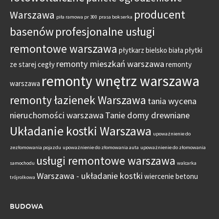
producent
Warszawa
piła ramowa pr 300
prasa bokserka
basenów
profesjonalne usługi
remontowe warszawa
płytkarz bielsko biała
płytki
remonty mieszkań warszawa
ze starej cegły
remonty
remonty wnętrz warszawa
warszawa
remonty łazienek Warszawa
tania wycena
nieruchomości warszawa
Tanie domy drewniane
Układanie kostki Warszawa
upoważnienie do
zezłomowania pojazdu
upoważnienie do złomowania auta
upoważnienie do złomowania
usługi remontowe warszawa
samochodu
walcarka
Warszawa - układanie kostki
wiercenie betonu
trójrolkowa
BUDOWA