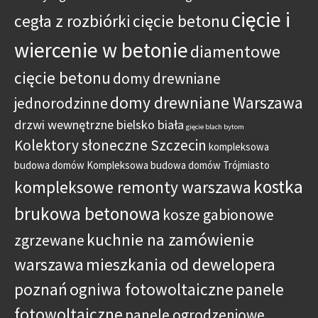
cięcie i
cegła z rozbiórki
cięcie betonu
wiercenie w betonie
diamentowe
cięcie betonu
domy drewniane
domy drewniane Warszawa
jednorodzinne
drzwi wewnętrzne bielsko biała
gięcie blach bytom
Kolektory słoneczne Szczecin
kompleksowa
budowa domów
Kompleksowa budowa domów Trójmiasto
kostka
kompleksowe remonty warszawa
brukowa betonowa
kosze gabionowe
kuchnie na zamówienie
zgrzewane
warszawa
mieszkania od dewelopera
poznań
ogniwa fotowoltaiczne
panele
fotowoltaiczne
panele ogrodzeniowe