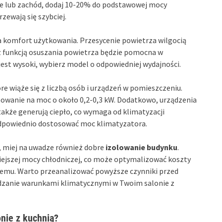
ie lub zachód, dodaj 10-20% do podstawowej mocy
ewają się szybciej.
 komfort użytkowania. Przesycenie powietrza wilgocią
 funkcją osuszania powietrza będzie pomocna w
est wysoki, wybierz model o odpowiedniej wydajności.
óre wiąże się z liczbą osób i urządzeń w pomieszczeniu.
wanie na moc o około 0,2-0,3 kW. Dodatkowo, urządzenia
 także generują ciepło, co wymaga od klimatyzacji
 odpowiednio dostosować moc klimatyzatora.
, miej na uwadze również dobre
izolowanie budynku
.
jszej mocy chłodniczej, co może optymalizować koszty
stemu. Warto przeanalizować powyższe czynniki przed
ądzanie warunkami klimatycznymi w Twoim salonie z
nie z kuchnią?