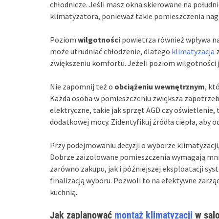
chłodnicze. Jeśli masz okna skierowane na połudn
klimatyzatora, ponieważ takie pomieszczenia nagrz
Poziom
wilgotności
powietrza również wpływa na
może utrudniać chłodzenie, dlatego
klimatyzacja
z
zwiększeniu komfortu. Jeżeli poziom wilgotności j
Nie zapomnij też o
obciążeniu wewnętrznym
, kt
Każda osoba w pomieszczeniu zwiększa zapotrzebo
elektryczne, takie jak sprzęt AGD czy oświetlenie,
dodatkowej mocy. Zidentyfikuj źródła ciepła, aby
Przy podejmowaniu decyzji o wyborze klimatyzacji
Dobrze zaizolowane pomieszczenia wymagają mnie
zarówno zakupu, jak i późniejszej eksploatacji sy
finalizacją wyboru. Pozwoli to na efektywne zarz
kuchnią.
Jak zaplanować
montaż klimatyzacji
w salo