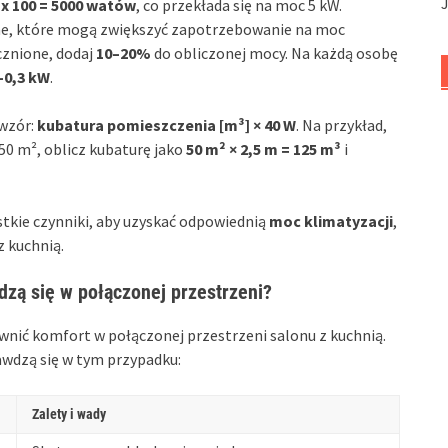
 x 100 = 5000 watów
, co przekłada się na moc 5 kW.
lne, które mogą zwiększyć zapotrzebowanie na moc
cznione, dodaj
10–20%
do obliczonej mocy. Na każdą osobę
–0,3 kW
.
 wzór:
kubatura pomieszczenia [m³] × 40 W
. Na przykład,
50 m², oblicz kubaturę jako
50 m² × 2,5 m = 125 m³
i
tkie czynniki, aby uzyskać odpowiednią
moc klimatyzacji
,
 kuchnią.
wdzą się w połączonej przestrzeni?
wnić komfort w połączonej przestrzeni salonu z kuchnią.
awdzą się w tym przypadku:
Zalety i wady