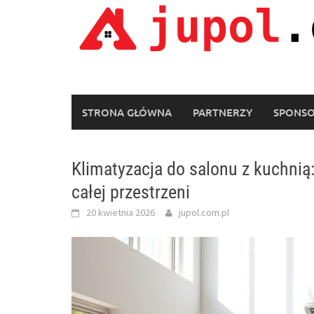
Skip
to
content
STRONA GŁÓWNA
PARTNERZY
SPONS
Klimatyzacja do salonu z kuchnią
całej przestrzeni
20 kwietnia 2026
jupol.com.pl