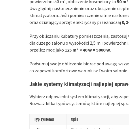
powierzchni 50 m², obliczenie kosmetory to
50 m²
Uwzględnij nasłonecznienie oraz obciążenie ciep
klimatyzatora. Jeśli pomieszczenie silnie nasłone
oraz działający sprzęt elektryczny przeznaczaj
0,2
Przy obliczaniu kubatury pomieszczenia, zastosuj
dla dużego salonu o wysokości 2,5 m i powierzchni 
przelicz moc jako
125 m³ × 40 W = 5000 W
.
Podsumuj swoje obliczenia biorąc pod uwagę wszys
co zapewni komfortowe warunki w Twoim salonie z
Jakie systemy klimatyzacji najlepiej spra
Wybierz odpowiedni system klimatyzacji, aby zape
Rozważ kilka typów systemów, które najlepiej spr
Typ systemu
Opis