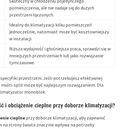
Skuteczny w chłodzeniu pojedynczego
pomieszczenia, ale nie nadaje się do dużych
przestrzeni łączonych.
Idealny do klimatyzacji kilku pomieszczeń
jednocześnie, natomiast może być kosztowniejszy
w instalacji.
Niższa wydajność i głośniejsza praca, sprawdzi się w
mniejszych przestrzeniach lub jako rozwiązanie
tymczasowe.
pecyfiki przestrzeni. Jeśli potrzebujesz efektywnej
m multi-split może być najlepszym rozwiązaniem. Dla
klimatyzator monoblok.
ć i obciążenie cieplne przy doborze klimatyzacji?
enie cieplne
przy doborze klimatyzacji, aby zapewnić
en na strony świata znacznie wpływa na potrzeby