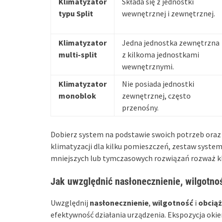
Klimatyzator
Składa się z jednostki
typu Split
wewnętrznej i zewnętrznej.
Klimatyzator
Jedna jednostka zewnętrzna
multi-split
z kilkoma jednostkami
wewnętrznymi.
Klimatyzator
Nie posiada jednostki
monoblok
zewnętrznej, często
przenośny.
Dobierz system na podstawie swoich potrzeb oraz s
klimatyzacji dla kilku pomieszczeń, zestaw syste
mniejszych lub tymczasowych rozwiązań rozważ 
Jak uwzględnić nasłonecznienie, wilgotnoś
Uwzględnij
nasłonecznienie
,
wilgotność
i
obciąż
efektywność działania urządzenia. Ekspozycja oki